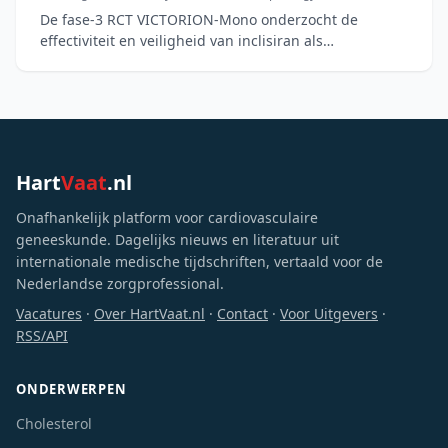
De fase-3 RCT VICTORION-Mono onderzocht de
effectiviteit en veiligheid van inclisiran als
monotherapie bij 207 Chinese volwassenen met
verhoogd LDL-C en een laa
Hart
Vaat
.nl
Onafhankelijk platform voor cardiovasculaire
geneeskunde. Dagelijks nieuws en literatuur uit
internationale medische tijdschriften, vertaald voor de
Nederlandse zorgprofessional.
Vacatures
·
Over HartVaat.nl
·
Contact
·
Voor Uitgevers
·
RSS/API
ONDERWERPEN
Cholesterol