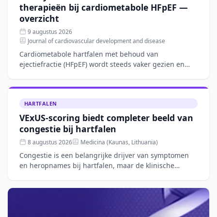
therapieën bij cardiometabole HFpEF —
overzicht
9 augustus 2026
Journal of cardiovascular development and disease
Cardiometabole hartfalen met behoud van
ejectiefractie (HFpEF) wordt steeds vaker gezien en
wordt gedreven door systemische ontsteking en
viscerale adipositeit.
HARTFALEN
VExUS-scoring biedt completer beeld van
congestie bij hartfalen
8 augustus 2026
Medicina (Kaunas, Lithuania)
Congestie is een belangrijke drijver van symptomen
en heropnames bij hartfalen, maar de klinische
beoordeling blijft complex. Dit narratieve overzicht
bespreekt