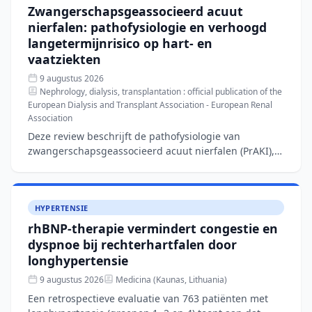
Zwangerschapsgeassocieerd acuut
nierfalen: pathofysiologie en verhoogd
langetermijnrisico op hart- en
vaatziekten
9 augustus 2026
Nephrology, dialysis, transplantation : official publication of the
European Dialysis and Transplant Association - European Renal
Association
Deze review beschrijft de pathofysiologie van
zwangerschapsgeassocieerd acuut nierfalen (PrAKI),
een aandoening met een incidentie van 40–100 per
10.000 zwanger
HYPERTENSIE
rhBNP-therapie vermindert congestie en
dyspnoe bij rechterhartfalen door
longhypertensie
9 augustus 2026
Medicina (Kaunas, Lithuania)
Een retrospectieve evaluatie van 763 patiënten met