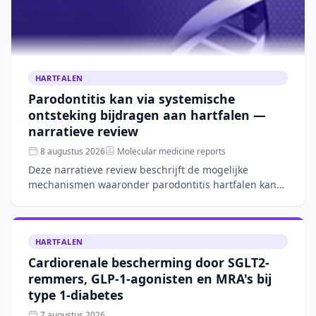
HARTFALEN
Parodontitis kan via systemische
ontsteking bijdragen aan hartfalen —
narratieve review
8 augustus 2026
Molecular medicine reports
Deze narratieve review beschrijft de mogelijke
mechanismen waaronder parodontitis hartfalen kan
verergeren, zoals systemische ontsteking, microbiële
verschuivin
HARTFALEN
Cardiorenale bescherming door SGLT2-
remmers, GLP-1-agonisten en MRA's bij
type 1-diabetes
7 augustus 2026