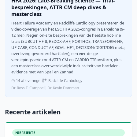
HFA 2026: Late-Breaking Science — Trial-
besprekingen, ATTR-CM deep-dives &
masterclass
Heart Failure Academy en Radcliffe Cardiology presenteren de
video-coverage van het ESC HFA 2026-congres in Barcelona (9-
12 mei). Negen on-site besprekingen van de heetste hot-line
trials (SUBCUT HF II, REDOX-AHF, PORTHOS, TRANSFORM-HF,
UF-CARE, CONDUCT-AF, GOAL-HF1, DECISION/DIGIT/DIG-meta,
overleving gevorderd hartfalen), een vier-delige
verdiepingsserie rond ATTR-CM en CARDIO-TTRansform, plus
een masterclass over wereldwijde inclusiviteit van hartfalen-
evidence met Van Spall en Zannad.
14 afleveringen
Radcliffe Cardiology
Dr. Ross T. Campbell, Dr. Kevin Damman
Recente artikelen
NIERZIEKTE