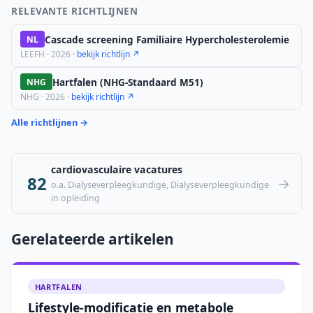
RELEVANTE RICHTLIJNEN
Cascade screening Familiaire Hypercholesterolemie
NL
LEEFH · 2026 ·
bekijk richtlijn ↗
Hartfalen (NHG-Standaard M51)
NHG
NHG · 2026 ·
bekijk richtlijn ↗
Alle richtlijnen →
cardiovasculaire vacatures
82
→
o.a. Dialyseverpleegkundige, Dialyseverpleegkundige
in opleiding
Gerelateerde artikelen
HARTFALEN
Lifestyle-modificatie en metabole