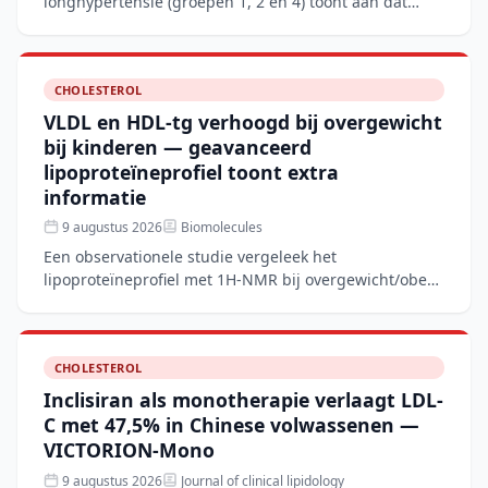
longhypertensie (groepen 1, 2 en 4) toont aan dat
aanvullende rhBNP-therapie naast conventionele
behandeling
CHOLESTEROL
VLDL en HDL-tg verhoogd bij overgewicht
bij kinderen — geavanceerd
lipoproteïneprofiel toont extra
informatie
9 augustus 2026
Biomolecules
Een observationele studie vergeleek het
lipoproteïneprofiel met 1H-NMR bij overgewicht/obese
kinderen met normaalgewichtige leeftijdsgenoten. De
overgewichtsgro
CHOLESTEROL
Inclisiran als monotherapie verlaagt LDL-
C met 47,5% in Chinese volwassenen —
VICTORION-Mono
9 augustus 2026
Journal of clinical lipidology