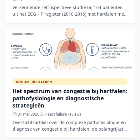
Verkennende retrospectieve studie bij 164 patiënten
uit het ECG-HF-register (2010-2016) met hartfalen met
verminderde ejectiefractie (HFrEF) en atriale cardiomy
ATRIUMFIBRILLEREN
Het spectrum van congestie bij hartfalen:
pathofysiologie en diagnostische
strategieën
31 mei 2026
Heart failure reviews
Overzichtsartikel over de complexe pathofysiologie en
diagnose van congestie bij hartfalen, de belangrijkste
drijver van recidiverende decompensatie. De auteurs