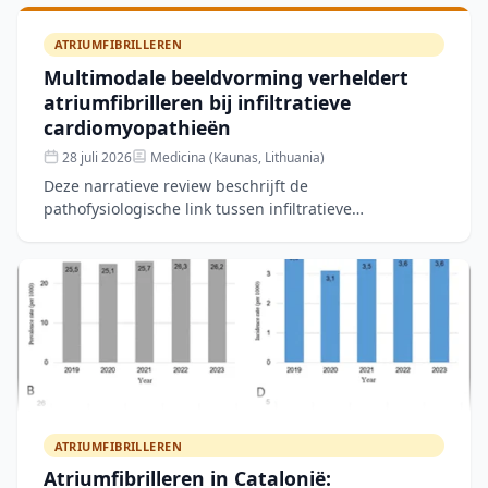
(LAAO) met het W
ATRIUMFIBRILLEREN
Multimodale beeldvorming verheldert
atriumfibrilleren bij infiltratieve
cardiomyopathieën
28 juli 2026
Medicina (Kaunas, Lithuania)
Deze narratieve review beschrijft de
pathofysiologische link tussen infiltratieve
cardiomyopathieën en atriumfibrilleren, waarbij
atriumcardiomyopathie als geme
ATRIUMFIBRILLEREN
Atriumfibrilleren in Catalonië: