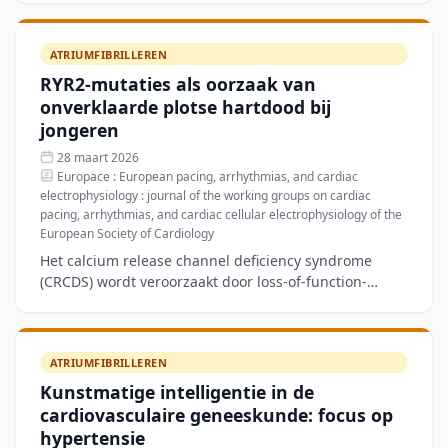
Opvallend
ATRIUMFIBRILLEREN
RYR2-mutaties als oorzaak van
onverklaarde plotse hartdood bij
jongeren
28 maart 2026
Europace : European pacing, arrhythmias, and cardiac
electrophysiology : journal of the working groups on cardiac
pacing, arrhythmias, and cardiac cellular electrophysiology of the
European Society of Cardiology
Het calcium release channel deficiency syndrome
(CRCDS) wordt veroorzaakt door loss-of-function-
varianten in het RYR2-gen en kan leiden tot
ventrikelfibrilleren
ATRIUMFIBRILLEREN
Kunstmatige intelligentie in de
cardiovasculaire geneeskunde: focus op
hypertensie