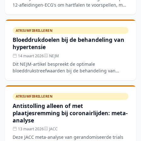
12-afleidingen-ECG's om hartfalen te voorspellen, met
data uit de HeartShare/AMP-HF gepoolde cohorten.
Het mod
ATRIUMFIBRILLEREN
Bloeddrukdoelen bij de behandeling van
hypertensie
14 maart 2026
NEJM
Dit NEJM-artikel bespreekt de optimale
bloeddrukstreefwaarden bij de behandeling van
hypertensie. De keuze van het juiste streefniveau blijft
een belangrijk kli
ATRIUMFIBRILLEREN
Antistolling alleen of met
plaatjesremming bij coronairlijden: meta-
analyse
13 maart 2026
JACC
Deze JACC meta-analyse van gerandomiseerde trials