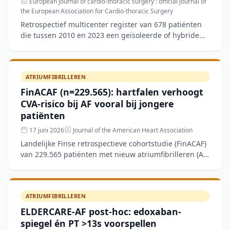
European journal of cardio-thoracic surgery : official journal of
the European Association for Cardio-thoracic Surgery
Retrospectief multicenter register van 678 patiënten
die tussen 2010 en 2023 een geïsoleerde of hybride
thoracoscopische atriumfibrilleren-ablatie (AF-ablatie)
ATRIUMFIBRILLEREN
FinACAF (n=229.565): hartfalen verhoogt
CVA-risico bij AF vooral bij jongere
patiënten
17 juni 2026
Journal of the American Heart Association
Landelijke Finse retrospectieve cohortstudie (FinACAF)
van 229.565 patiënten met nieuw atriumfibrilleren (AF)
tussen 2007 en 2018. Bij ouderen was de prevalenti
ATRIUMFIBRILLEREN
ELDERCARE-AF post-hoc: edoxaban-
spiegel én PT >13s voorspellen