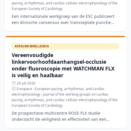
pacing, arrhythmias, and cardiac cellular electrophysiology of the
European Society of Cardiology
Een internationale werkgroep van de ESC publiceert
een klinische consensus over transseptale punctie
(TSP), een essentiële stap bij meer dan 250.000
jaarlijkse
ATRIUMFIBRILLEREN
Vereenvoudigde
linkervoorhoofdaanhangsel-occlusie
onder fluoroscopie met WATCHMAN FLX
is veilig en haalbaar
29 juli 2026
Europace : European pacing, arrhythmias, and cardiac
electrophysiology : journal of the working groups on cardiac
pacing, arrhythmias, and cardiac cellular electrophysiology of the
European Society of Cardiology
De prospectieve multicentre ROSE-FLX studie
onderzocht de veiligheid en effectiviteit van een
vereenvoudigde linkervoorhoofdaanhangsel-occlusie