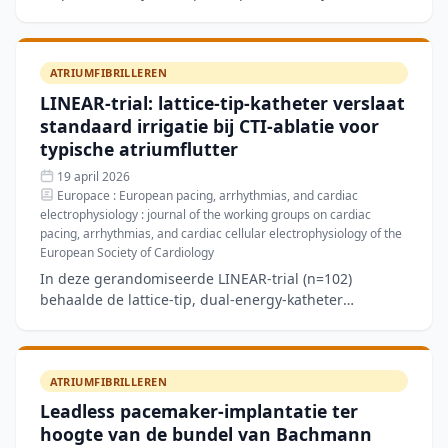
atriale aritmieën. In de HF-subgroep (n=176) was de
vrij
ATRIUMFIBRILLEREN
LINEAR-trial: lattice-tip-katheter verslaat
standaard irrigatie bij CTI-ablatie voor
typische atriumflutter
19 april 2026
Europace : European pacing, arrhythmias, and cardiac
electrophysiology : journal of the working groups on cardiac
pacing, arrhythmias, and cardiac cellular electrophysiology of the
European Society of Cardiology
In deze gerandomiseerde LINEAR-trial (n=102)
behaalde de lattice-tip, dual-energy-katheter
bidirectioneel CTI-block in 94,1% van de patiënten
versus 68,6% met s
ATRIUMFIBRILLEREN
Leadless pacemaker-implantatie ter
hoogte van de bundel van Bachmann