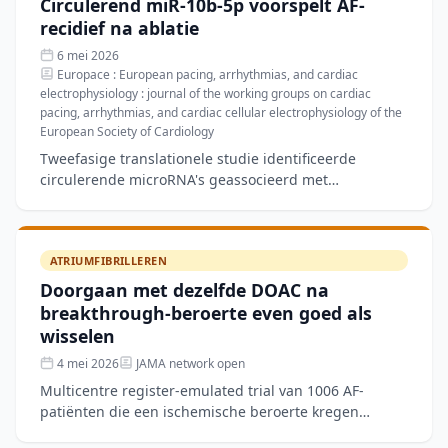
Circulerend miR-10b-5p voorspelt AF-
recidief na ablatie
6 mei 2026
Europace : European pacing, arrhythmias, and cardiac
electrophysiology : journal of the working groups on cardiac
pacing, arrhythmias, and cardiac cellular electrophysiology of the
European Society of Cardiology
Tweefasige translationele studie identificeerde
circulerende microRNA's geassocieerd met
atriumfibrilleren-recidief na katheterablatie. In de
discovery-fase (n=
ATRIUMFIBRILLEREN
Doorgaan met dezelfde DOAC na
breakthrough-beroerte even goed als
wisselen
4 mei 2026
JAMA network open
Multicentre register-emulated trial van 1006 AF-
patiënten die een ischemische beroerte kregen
tijdens DOAC-therapie: 463 continueerden dezelfde