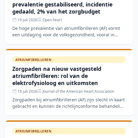
prevalentie gestabiliseerd, incidentie
gedaald, 2% van het zorgbudget
19 juli 2026
Open heart
De hoge prevalentie van atriumfibrilleren (AF) vormt
een uitdaging voor de volksgezondheid, vooral in
vergrijzende samenlevingen. Deze retrospectieve
populaties
ATRIUMFIBRILLEREN
Zorgpaden na nieuw vastgesteld
atriumfibrilleren: rol van de
elektrofysioloog en uitkomsten
18 juli 2026
Journal of the American Heart Association
Zorgpaden bij atriumfibrilleren (AF) zijn slecht in kaart
gebracht en kunnen de richtlijnconforme behandeling
beïnvloeden. In de Optum-database (37.370 patiënte
ATRIUMFIBRILLEREN