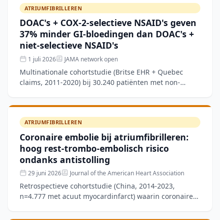
ATRIUMFIBRILLEREN
DOAC's + COX-2-selectieve NSAID's geven
37% minder GI-bloedingen dan DOAC's +
niet-selectieve NSAID's
1 juli 2026
JAMA network open
Multinationale cohortstudie (Britse EHR + Quebec
claims, 2011-2020) bij 30.240 patiënten met non-
valvulair atriumfibrilleren die gelijktijdig DOAC en
NSAID star
ATRIUMFIBRILLEREN
Coronaire embolie bij atriumfibrilleren:
hoog rest-trombo-embolisch risico
ondanks antistolling
29 juni 2026
Journal of the American Heart Association
Retrospectieve cohortstudie (China, 2014-2023,
n=4.777 met acuut myocardinfarct) waarin coronaire
embolie (CE) werd gediagnosticeerd via een 3-staps
validatiepr