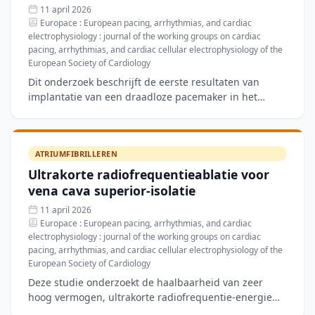
11 april 2026
Europace : European pacing, arrhythmias, and cardiac
electrophysiology : journal of the working groups on cardiac
pacing, arrhythmias, and cardiac cellular electrophysiology of the
European Society of Cardiology
Dit onderzoek beschrijft de eerste resultaten van
implantatie van een draadloze pacemaker in het
gebied van de bundel van Bachmann, een
alternatieve stimulatiel
ATRIUMFIBRILLEREN
Ultrakorte radiofrequentieablatie voor
vena cava superior-isolatie
11 april 2026
Europace : European pacing, arrhythmias, and cardiac
electrophysiology : journal of the working groups on cardiac
pacing, arrhythmias, and cardiac cellular electrophysiology of the
European Society of Cardiology
Deze studie onderzoekt de haalbaarheid van zeer
hoog vermogen, ultrakorte radiofrequentie-energie
voor isolatie van de vena cava superior als bron van