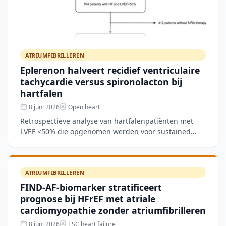
ATRIUMFIBRILLEREN
Eplerenon halveert recidief ventriculaire
tachycardie versus spironolacton bij
hartfalen
8 juni 2026
Open heart
Retrospectieve analyse van hartfalenpatiënten met
LVEF <50% die opgenomen werden voor sustained
monomorfe ventriculaire tachycardie (VT) en bij
ontslag een mine
ATRIUMFIBRILLEREN
FIND-AF-biomarker stratificeert
prognose bij HFrEF met atriale
cardiomyopathie zonder atriumfibrilleren
8 juni 2026
ESC heart failure