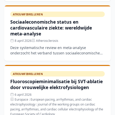
atriumfib
ATRIUMFIBRILLEREN
Sociaaleconomische status en
cardiovasculaire ziekte: wereldwijde
meta-analyse
8 april 2026
Atherosclerosis
Deze systematische review en meta-analyse
onderzocht het verband tussen sociaaleconomische
status en cardiovasculaire ziekte op basis van
wereldwijde data. De s
ATRIUMFIBRILLEREN
Fluoroscopieminimalisatie bij SVT-ablatie
door vrouwelijke elektrofysiologen
6 april 2026
Europace : European pacing, arrhythmias, and cardiac
electrophysiology : journal of the working groups on cardiac
pacing, arrhythmias, and cardiac cellular electrophysiology of the
European Society of Cardiology