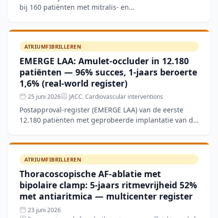
bij 160 patiënten met mitralis- en
tricuspidalisinsufficiëntie die mitraal transcatheter
edge-to-edge repair
ATRIUMFIBRILLEREN
EMERGE LAA: Amulet-occluder in 12.180
patiënten — 96% succes, 1-jaars beroerte
1,6% (real-world register)
25 juni 2026
JACC. Cardiovascular interventions
Postapproval-register (EMERGE LAA) van de eerste
12.180 patiënten met geprobeerde implantatie van de
Amulet-occluder voor links-atriaal aanhangsel-
occlusie (LAA
ATRIUMFIBRILLEREN
Thoracoscopische AF-ablatie met
bipolaire clamp: 5-jaars ritmevrijheid 52%
met antiaritmica — multicenter register
23 juni 2026