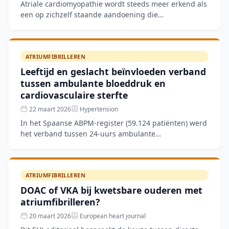
Atriale cardiomyopathie wordt steeds meer erkend als
een op zichzelf staande aandoening die
predisponeert voor atriumfibrilleren en hartfalen. Dit
ESC scientifi
ATRIUMFIBRILLEREN
Leeftijd en geslacht beïnvloeden verband
tussen ambulante bloeddruk en
cardiovasculaire sterfte
22 maart 2026
Hypertension
In het Spaanse ABPM-register (59.124 patiënten) werd
het verband tussen 24-uurs ambulante
bloeddrukwaarden en cardiovasculaire sterfte
gemodelleerd naar leeftij
ATRIUMFIBRILLEREN
DOAC of VKA bij kwetsbare ouderen met
atriumfibrilleren?
20 maart 2026
European heart journal