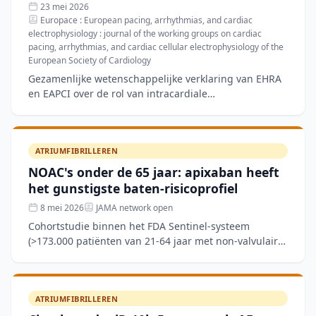
23 mei 2026
Europace : European pacing, arrhythmias, and cardiac
electrophysiology : journal of the working groups on cardiac
pacing, arrhythmias, and cardiac cellular electrophysiology of the
European Society of Cardiology
Gezamenlijke wetenschappelijke verklaring van EHRA
en EAPCI over de rol van intracardiale
echocardiografie (ICE) bij invasieve
elektrofysiologische ingrepen. IC
ATRIUMFIBRILLEREN
NOAC's onder de 65 jaar: apixaban heeft
het gunstigste baten-risicoprofiel
8 mei 2026
JAMA network open
Cohortstudie binnen het FDA Sentinel-systeem
(>173.000 patiënten van 21-64 jaar met non-valvulair
atriumfibrilleren) vergeleek rivaroxaban, apixaban en
dabigatr
ATRIUMFIBRILLEREN