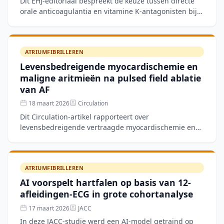
Dit EHJ-editoriaal bespreekt de keuze tussen directe
orale anticoagulantia en vitamine K-antagonisten bij
kwetsbare oudere patiënten met atriumfibrilleren. De
a
ATRIUMFIBRILLEREN
Levensbedreigende myocardischemie en
maligne aritmieën na pulsed field ablatie
van AF
18 maart 2026
Circulation
Dit Circulation-artikel rapporteert over
levensbedreigende vertraagde myocardischemie en
maligne aritmieën als complicatie van pulsed field
ablatie (PFA) bij at
ATRIUMFIBRILLEREN
AI voorspelt hartfalen op basis van 12-
afleidingen-ECG in grote cohortanalyse
17 maart 2026
JACC
In deze JACC-studie werd een AI-model getraind op