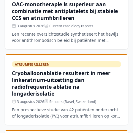
OAC-monotherapie is superieur aan
combinatie met antiplatelets bij stabiele
CCS en atriumfibrilleren
3 augustus 2026
Current cardiology reports
Een recente overzichtsstudie synthetiseert het bewijs
voor antithrombotisch beleid bij patiënten met
stabiele chronische coronairlijden (CCS) en
atriumfibriller
ATRIUMFIBRILLEREN
Cryoballoonablatie resulteert in meer
linkeratrium-uitzetting dan
radiofrequente ablatie na
longaderisolatie
3 augustus 2026
Sensors (Basel, Switzerland)
Een prospectieve studie van 42 patiënten onderzocht
of longaderisolatie (PVI) voor atriumfibrilleren op korte
termijn verschillen veroorzaakt in structurele en