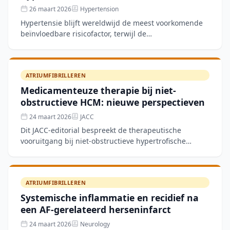
26 maart 2026
Hypertension
Hypertensie blijft wereldwijd de meest voorkomende
beïnvloedbare risicofactor, terwijl de
bloeddrukcontrole hardnekkig suboptimaal blijft —
deels door zorgmodel
ATRIUMFIBRILLEREN
Medicamenteuze therapie bij niet-
obstructieve HCM: nieuwe perspectieven
24 maart 2026
JACC
Dit JACC-editorial bespreekt de therapeutische
vooruitgang bij niet-obstructieve hypertrofische
cardiomyopathie, een subgroep waarvoor tot nu toe
weinig evidenc
ATRIUMFIBRILLEREN
Systemische inflammatie en recidief na
een AF-gerelateerd herseninfarct
24 maart 2026
Neurology