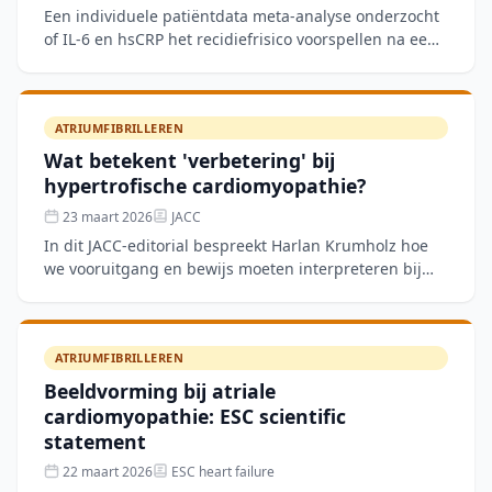
Een individuele patiëntdata meta-analyse onderzocht
of IL-6 en hsCRP het recidiefrisico voorspellen na een
AF-gerelateerd CVA. Ondanks antistolling blijft het r
ATRIUMFIBRILLEREN
Wat betekent 'verbetering' bij
hypertrofische cardiomyopathie?
23 maart 2026
JACC
In dit JACC-editorial bespreekt Harlan Krumholz hoe
we vooruitgang en bewijs moeten interpreteren bij
hypertrofische cardiomyopathie (HCM). Het stuk
plaatst rec
ATRIUMFIBRILLEREN
Beeldvorming bij atriale
cardiomyopathie: ESC scientific
statement
22 maart 2026
ESC heart failure