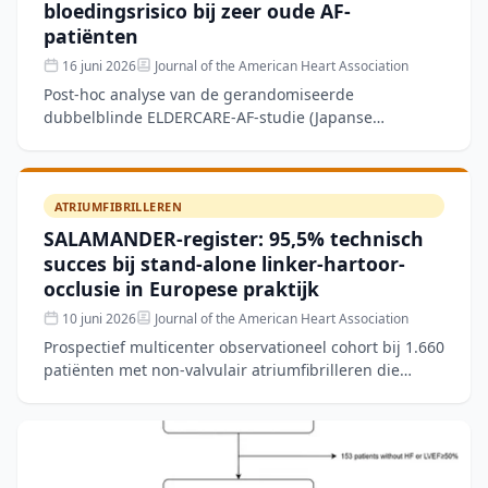
bloedingsrisico bij zeer oude AF-
patiënten
16 juni 2026
Journal of the American Heart Association
Post-hoc analyse van de gerandomiseerde
dubbelblinde ELDERCARE-AF-studie (Japanse
patiënten ≥80 jaar met atriumfibrilleren en hoog
bloedingsrisico), waarbij 427
ATRIUMFIBRILLEREN
SALAMANDER-register: 95,5% technisch
succes bij stand-alone linker-hartoor-
occlusie in Europese praktijk
10 juni 2026
Journal of the American Heart Association
Prospectief multicenter observationeel cohort bij 1.660
patiënten met non-valvulair atriumfibrilleren die
tussen 2010 en 2024 in 16 Europese centra een stand-
al