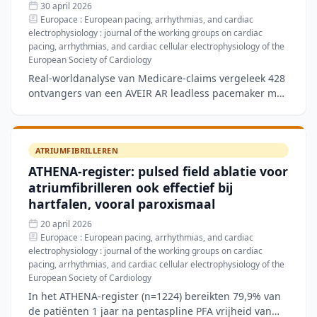
30 april 2026
Europace : European pacing, arrhythmias, and cardiac
electrophysiology : journal of the working groups on cardiac
pacing, arrhythmias, and cardiac cellular electrophysiology of the
European Society of Cardiology
Real-worldanalyse van Medicare-claims vergeleek 428
ontvangers van een AVEIR AR leadless pacemaker met
39.881 dual-chamber transveneuze (DCTV) en 389
right-atri
ATRIUMFIBRILLEREN
ATHENA-register: pulsed field ablatie voor
atriumfibrilleren ook effectief bij
hartfalen, vooral paroxismaal
20 april 2026
Europace : European pacing, arrhythmias, and cardiac
electrophysiology : journal of the working groups on cardiac
pacing, arrhythmias, and cardiac cellular electrophysiology of the
European Society of Cardiology
In het ATHENA-register (n=1224) bereikten 79,9% van
de patiënten 1 jaar na pentaspline PFA vrijheid van