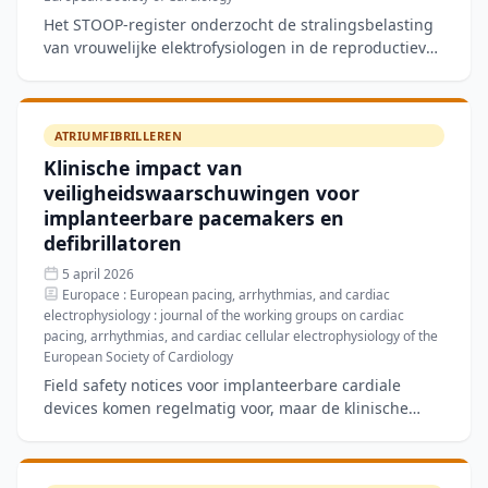
Het STOOP-register onderzocht de stralingsbelasting
van vrouwelijke elektrofysiologen in de reproductieve
leeftijd bij katheterablatie van supraventriculaire ta
ATRIUMFIBRILLEREN
Klinische impact van
veiligheidswaarschuwingen voor
implanteerbare pacemakers en
defibrillatoren
5 april 2026
Europace : European pacing, arrhythmias, and cardiac
electrophysiology : journal of the working groups on cardiac
pacing, arrhythmias, and cardiac cellular electrophysiology of the
European Society of Cardiology
Field safety notices voor implanteerbare cardiale
devices komen regelmatig voor, maar de klinische
consequenties zijn niet altijd duidelijk. Dit onderzoek
in Eu