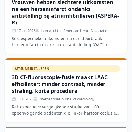
Vrouwen hebben slechtere uitkomsten
na een herseninfarct ondanks
antistolling bij atriumfibrilleren (ASPERA-
R)
17 juli 2026
Journal of the American Heart Association
Seksespecifieke uitkomsten na een doorbraak-
herseninfarct ondanks orale antistolling (OAC) bij
atriumfibrilleren waren onbekend. In de
internationale retrospect
ATRIUMFIBRILLEREN
3D CT-fluoroscopie-fusie maakt LAAC
efficiënter: minder contrast, minder
straling, korte procedure
1 juli 2026
International journal of cardiology
Retrospectieve vergelijkende studie van 109
opeenvolgende patiënten die linker-hartoor-occlusie
(LAAC) ondergingen met 3D CT-fluoroscopie-fusie
(n=51) versus he