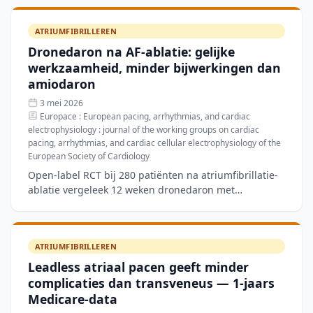
DOAC, 543 wissel
ATRIUMFIBRILLEREN
Dronedaron na AF-ablatie: gelijke
werkzaamheid, minder bijwerkingen dan
amiodaron
3 mei 2026
Europace : European pacing, arrhythmias, and cardiac
electrophysiology : journal of the working groups on cardiac
pacing, arrhythmias, and cardiac cellular electrophysiology of the
European Society of Cardiology
Open-label RCT bij 280 patiënten na atriumfibrillatie-
ablatie vergeleek 12 weken dronedaron met
amiodaron tijdens de blanking-periode. Recidieven
van atriale ta
ATRIUMFIBRILLEREN
Leadless atriaal pacen geeft minder
complicaties dan transveneus — 1-jaars
Medicare-data