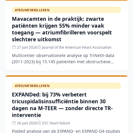
ATRIUMFIBRILLEREN
Mavacamten in de praktijk: zwarte
patiënten krijgen 55% minder vaak
toegang — atriumfibrilleren voorspelt
slechtere uitkomst
27 juni 2026
Journal of the American Heart Association
Multicenter observationele analyse op TriNetX-data
(2011-2023) bij 15.145 patiënten met obstructieve
hypertrofische cardiomyopathie, waarbij 509 (3,5%)
mavacamt
ATRIUMFIBRILLEREN
EXPANDed: bij 73% verbetert
tricuspidalisinsufficiëntie binnen 30
dagen na M-TEER — zonder directe TR-
interventie
26 juni 2026
ESC heart failure
Pooled analyse van de EXPAND- en EXPAND G4-studies