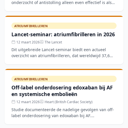
onderzocht of antistolling alleen even effectief is als
de combinatie met plaatjesremmers bij patiënten met
co
ATRIUMFIBRILLEREN
Lancet-seminar: atriumfibrilleren in 2026
12 maart 2026
The Lancet
Dit uitgebreide Lancet-seminar biedt een actueel
overzicht van atriumfibrilleren, dat wereldwijd 37,6
miljoen mensen treft. Besproken worden de
toegenomen detec
ATRIUMFIBRILLEREN
Off-label onderdosering edoxaban bij AF
en systemische embolieën
12 maart 2026
Heart (British Cardiac Society)
Studie documenteerde de nadelige gevolgen van off-
label onderdosering van edoxaban bij AF.
Onderdosering verhoogt het tromboserisico,
consistent met eerdere riv