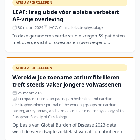
ATRIUMFIBRILLEREN
LEAF: liraglutide vóór ablatie verbetert
AF-vrije overleving
30 maart 2026
JACC. Clinical electrophysiology
In deze gerandomiseerde studie kregen 59 patiënten
met overgewicht of obesitas en (overwegend
persisterend) atriumfibrilleren vóór katheterablatie
drie maanden
ATRIUMFIBRILLEREN
Wereldwijde toename atriumfibrilleren
treft steeds vaker jongere volwassenen
29 maart 2026
Europace : European pacing, arrhythmias, and cardiac
electrophysiology : journal of the working groups on cardiac
pacing, arrhythmias, and cardiac cellular electrophysiology of the
European Society of Cardiology
Op basis van Global Burden of Disease 2023-data
werd de wereldwijde ziektelast van atriumfibrilleren
en atriumflutter geanalyseerd van 1990 tot 2023.