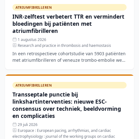
ATRIUMFIBRILLEREN
INR-zelftest verbetert TTR en vermindert
bloedingen bij patiënten met
atriumfibrilleren
1 augustus 2026
Research and practice in thrombosis and haemostasis
In een retrospectieve cohortstudie van 5903 patiënten
met atriumfibrilleren of veneuze trombo-embolie werd
de effectiviteit van INR-zelftesten vergeleken met tr
ATRIUMFIBRILLEREN
Transseptale punctie bij
linkshartinterventies: nieuwe ESC-
consensus over techniek, beeldvorming
en complicaties
29 juli 2026
Europace : European pacing, arrhythmias, and cardiac
electrophysiology : journal of the working groups on cardiac