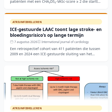
patiënten met een CHA₂DS₂-VASc-score ≥ 2 die startten
met orale anticoagulatie, werd de Medication
Adherence Sc
ATRIUMFIBRILLEREN
ICE-gestuurde LAAC toont lage stroke- en
bloedingsrisico’s op lange termijn
7 augustus 2026
International journal of cardiology
Een retrospectief cohort van 411 patiënten die tussen
2009 en 2024 een ICE-gestuurde sluiting van het
linkeratriumappendage (LAAC) ondergingen, toonde
een techn
ATRIUMFIBRILLEREN