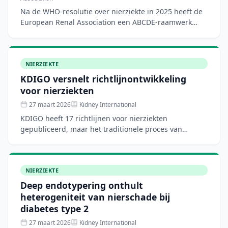
Na de WHO-resolutie over nierziekte in 2025 heeft de
European Renal Association een ABCDE-raamwerk
ontwikkeld om de preventie en vroegtijdige opsporing
van nier
NIERZIEKTE
KDIGO versnelt richtlijnontwikkeling
voor nierziekten
27 maart 2026
Kidney International
KDIGO heeft 17 richtlijnen voor nierziekten
gepubliceerd, maar het traditionele proces van
volledige herziening duurt jaren. Gezien de versnelde
ontwikkeling va
NIERZIEKTE
Deep endotypering onthult
heterogeniteit van nierschade bij
diabetes type 2
27 maart 2026
Kidney International