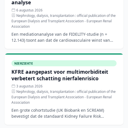
analyse
6 augustus 2026
Nephrology, dialysis, transplantation : official publication of the
European Dialysis and Transplant Association - European Renal
Association
Een mediationanalyse van de FIDELITY-studie (n =
12.143) toont aan dat de cardiovasculaire winst van
finerenone bij patiënten met type 2-diabetes en
chronische
NIERZIEKTE
KFRE aangepast voor multimorbiditeit
verbetert schatting nierfalenrisico
3 augustus 2026
Nephrology, dialysis, transplantation : official publication of the
European Dialysis and Transplant Association - European Renal
Association
Een grote cohortstudie (UK Biobank en SCREAM)
bevestigt dat de standaard Kidney Failure Risk
Equation (KFRE) het risico op nierfalen onderschat bij