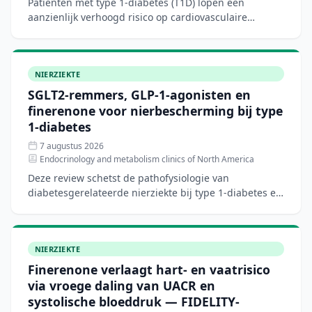
Patiënten met type 1-diabetes (T1D) lopen een
aanzienlijk verhoogd risico op cardiovasculaire
aandoeningen, hartfalen en chronische nierziekte.
Hoewel nieuwe di
NIERZIEKTE
SGLT2-remmers, GLP-1-agonisten en
finerenone voor nierbescherming bij type
1-diabetes
7 augustus 2026
Endocrinology and metabolism clinics of North America
Deze review schetst de pathofysiologie van
diabetesgerelateerde nierziekte bij type 1-diabetes en
bespreekt het biologische rationale voor
nierbeschermende ther
NIERZIEKTE
Finerenone verlaagt hart- en vaatrisico
via vroege daling van UACR en
systolische bloeddruk — FIDELITY-