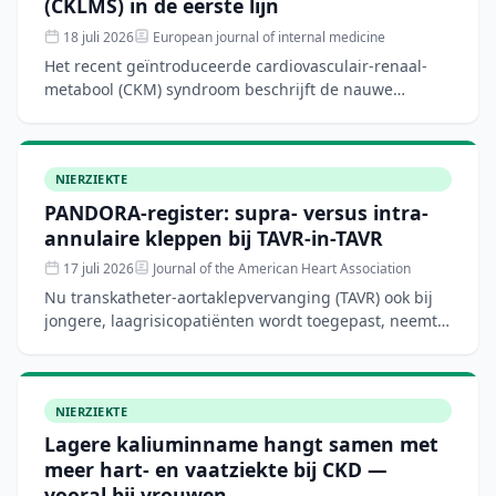
(CKLMS) in de eerste lijn
18 juli 2026
European journal of internal medicine
Het recent geïntroduceerde cardiovasculair-renaal-
metabool (CKM) syndroom beschrijft de nauwe
samenhang tussen metabole risicofactoren,
chronische nierziekte en
NIERZIEKTE
PANDORA-register: supra- versus intra-
annulaire kleppen bij TAVR-in-TAVR
17 juli 2026
Journal of the American Heart Association
Nu transkatheter-aortaklepvervanging (TAVR) ook bij
jongere, laagrisicopatiënten wordt toegepast, neemt
de behoefte aan herhaalde ingrepen (TAVR-in-TAVR)
toe. H
NIERZIEKTE
Lagere kaliuminname hangt samen met
meer hart- en vaatziekte bij CKD —
vooral bij vrouwen