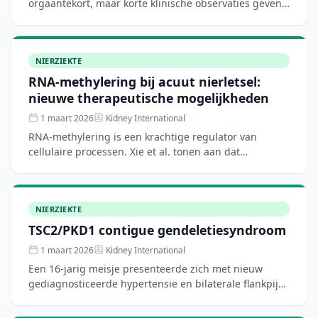
orgaantekort, maar korte klinische observaties geven
beperkt inzicht in langetermijnveranderingen. Een
geïnt
NIERZIEKTE
RNA-methylering bij acuut nierletsel:
nieuwe therapeutische mogelijkheden
1 maart 2026
Kidney International
RNA-methylering is een krachtige regulator van
cellulaire processen. Xie et al. tonen aan dat
epitheliaal methyltransferase-like 1 via
guanosinemethylering de s
NIERZIEKTE
TSC2/PKD1 contigue gendeletiesyndroom
1 maart 2026
Kidney International
Een 16-jarig meisje presenteerde zich met nieuw
gediagnosticeerde hypertensie en bilaterale flankpijn.
Haar moeder had ADPKD met nierfalen. Beeldvorming
toonde