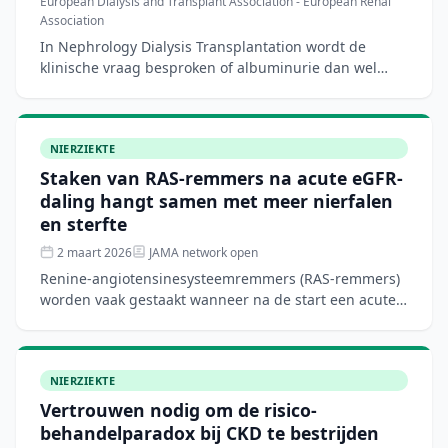
European Dialysis and Transplant Association - European Renal
Association
In Nephrology Dialysis Transplantation wordt de
klinische vraag besproken of albuminurie dan wel
proteïnurie de voorkeur verdient bij het monitoren
van glomerul
NIERZIEKTE
Staken van RAS-remmers na acute eGFR-
daling hangt samen met meer nierfalen
en sterfte
2 maart 2026
JAMA network open
Renine-angiotensinesysteemremmers (RAS-remmers)
worden vaak gestaakt wanneer na de start een acute
daling van het eGFR optreedt. In deze Canadese
cohortstudie m
NIERZIEKTE
Vertrouwen nodig om de risico-
behandelparadox bij CKD te bestrijden