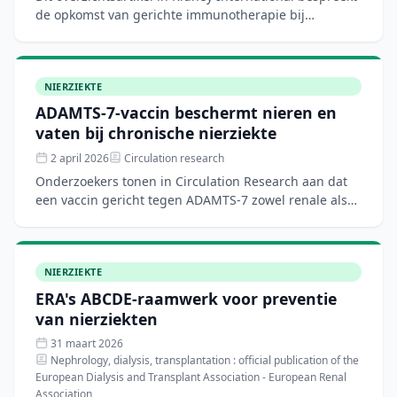
de opkomst van gerichte immunotherapie bij
nierziekten, waaronder CAR-T-celtherapie en T-cel-
engagers ge
NIERZIEKTE
ADAMTS-7-vaccin beschermt nieren en
vaten bij chronische nierziekte
2 april 2026
Circulation research
Onderzoekers tonen in Circulation Research aan dat
een vaccin gericht tegen ADAMTS-7 zowel renale als
vasculaire bescherming biedt in een model van
chronische n
NIERZIEKTE
ERA's ABCDE-raamwerk voor preventie
van nierziekten
31 maart 2026
Nephrology, dialysis, transplantation : official publication of the
European Dialysis and Transplant Association - European Renal
Association