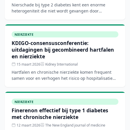
Nierschade bij type 2 diabetes kent een enorme
heterogeniteit die niet wordt gevangen door
traditionele markers als albuminurie en eGFR. Deze
review in Kidney I
NIERZIEKTE
KDIGO-consensusconferentie:
uitdagingen bij gecombineerd hartfalen
en nierziekte
15 maart 2026
Kidney International
Hartfalen en chronische nierziekte komen frequent
samen voor en verhogen het risico op hospitalisatie
en overlijden aanzienlijk. Deze KDIGO-
consensusconferentie
NIERZIEKTE
Finerenon effectief bij type 1 diabetes
met chronische nierziekte
12 maart 2026
The New England journal of medicine