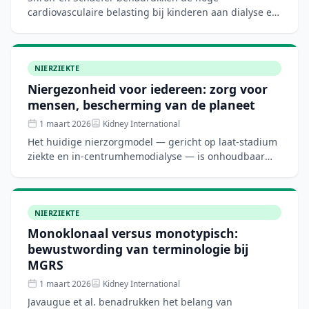
cardiovasculaire belasting bij kinderen aan dialyse en
de noodzaak van vroege, gepersonaliseerde
preventie. Vochtoverlast
NIERZIEKTE
Niergezonheid voor iedereen: zorg voor
mensen, bescherming van de planeet
1 maart 2026
Kidney International
Het huidige nierzorgmodel — gericht op laat-stadium
ziekte en in-centrumhemodialyse — is onhoudbaar
door kosten, milieulast en slechte uitkomsten. De
erkenning
NIERZIEKTE
Monoklonaal versus monotypisch:
bewustwording van terminologie bij
MGRS
1 maart 2026
Kidney International
Javaugue et al. benadrukken het belang van