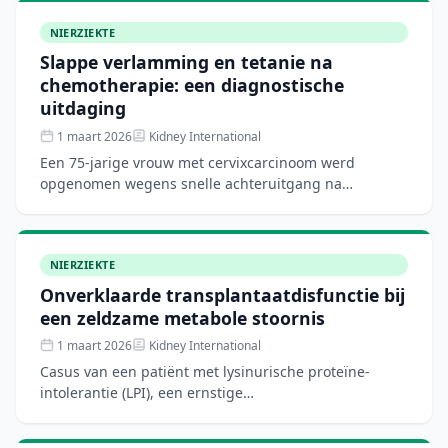
NIERZIEKTE
Slappe verlamming en tetanie na
chemotherapie: een diagnostische
uitdaging
1 maart 2026
Kidney International
Een 75-jarige vrouw met cervixcarcinoom werd
opgenomen wegens snelle achteruitgang na
chemotherapie. Zonder voorgeschiedenis van
nierziekte ontwikkelde zij slap
NIERZIEKTE
Onverklaarde transplantaatdisfunctie bij
een zeldzame metabole stoornis
1 maart 2026
Kidney International
Casus van een patiënt met lysinurische proteïne-
intolerantie (LPI), een ernstige
multisysteemaandoening door een defect in een
kationisch aminozuurtransporter.