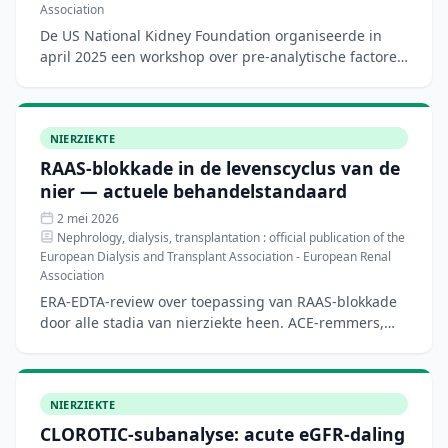
Association
De US National Kidney Foundation organiseerde in
april 2025 een workshop over pre-analytische factoren
bij urine-albumine- en proteïnemeting. Heterogeniteit
in
NIERZIEKTE
RAAS-blokkade in de levenscyclus van de
nier — actuele behandelstandaard
2 mei 2026
Nephrology, dialysis, transplantation : official publication of the
European Dialysis and Transplant Association - European Renal
Association
ERA-EDTA-review over toepassing van RAAS-blokkade
door alle stadia van nierziekte heen. ACE-remmers,
ARB's, directe renine-remmers en
mineralocorticoïdreceptora
NIERZIEKTE
CLOROTIC-subanalyse: acute eGFR-daling