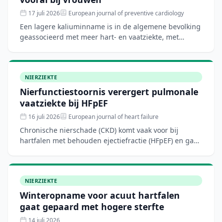
17 juli 2026
European journal of preventive cardiology
Een lagere kaliuminname is in de algemene bevolking
geassocieerd met meer hart- en vaatziekte, met
sekseverschillen. In deze Japanse prospectieve studie
(Fukuok
NIERZIEKTE
Nierfunctiestoornis verergert pulmonale
vaatziekte bij HFpEF
16 juli 2026
European journal of heart failure
Chronische nierschade (CKD) komt vaak voor bij
hartfalen met behouden ejectiefractie (HFpEF) en gaat
gepaard met slechtere uitkomsten via onduidelijke
mechanism
NIERZIEKTE
Winteropname voor acuut hartfalen
gaat gepaard met hogere sterfte
14 juli 2026