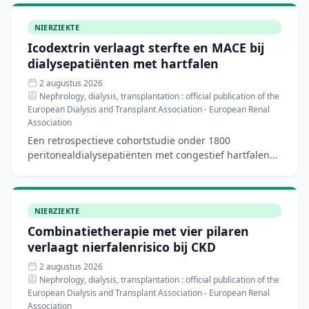
patiënten me
NIERZIEKTE
Icodextrin verlaagt sterfte en MACE bij
dialysepatiënten met hartfalen
2 augustus 2026
Nephrology, dialysis, transplantation : official publication of the
European Dialysis and Transplant Association - European Renal
Association
Een retrospectieve cohortstudie onder 1800
peritonealdialysepatiënten met congestief hartfalen
toont aan dat icodextringebruik geassocieerd wordt
met een lager
NIERZIEKTE
Combinatietherapie met vier pilaren
verlaagt nierfalenrisico bij CKD
2 augustus 2026
Nephrology, dialysis, transplantation : official publication of the
European Dialysis and Transplant Association - European Renal
Association