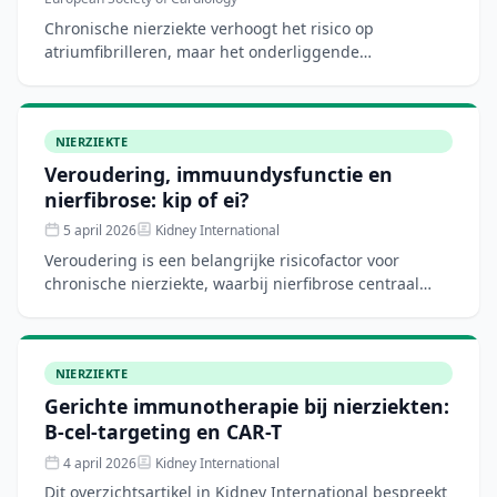
Chronische nierziekte verhoogt het risico op
atriumfibrilleren, maar het onderliggende
mechanisme is onvolledig begrepen. In een ratmodel
toont deze studie aan
NIERZIEKTE
Veroudering, immuundysfunctie en
nierfibrose: kip of ei?
5 april 2026
Kidney International
Veroudering is een belangrijke risicofactor voor
chronische nierziekte, waarbij nierfibrose centraal
staat. Deze review beschrijft de wisselwerking tussen
immuu
NIERZIEKTE
Gerichte immunotherapie bij nierziekten:
B-cel-targeting en CAR-T
4 april 2026
Kidney International
Dit overzichtsartikel in Kidney International bespreekt