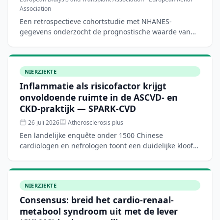
Association
Een retrospectieve cohortstudie met NHANES-
gegevens onderzocht de prognostische waarde van
de lichaamsrondheidsindex (BRI) in vergelijking met
BMI en tailomvang
NIERZIEKTE
Inflammatie als risicofactor krijgt
onvoldoende ruimte in de ASCVD- en
CKD-praktijk — SPARK-CVD
26 juli 2026
Atherosclerosis plus
Een landelijke enquête onder 1500 Chinese
cardiologen en nefrologen toont een duidelijke kloof
tussen kennis en praktijk rondom systemische
inflammatie en hsCRP
NIERZIEKTE
Consensus: breid het cardio-renaal-
metabool syndroom uit met de lever