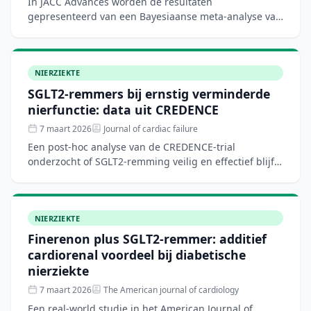
In JACC Advances worden de resultaten
gepresenteerd van een Bayesiaanse meta-analyse van
gerandomiseerde studies naar tweedegeneratie
aldosteronsynthase-remmers
NIERZIEKTE
SGLT2-remmers bij ernstig verminderde
nierfunctie: data uit CREDENCE
7 maart 2026
Journal of cardiac failure
Een post-hoc analyse van de CREDENCE-trial
onderzocht of SGLT2-remming veilig en effectief blijft
wanneer de eGFR daalt tot onder 20 ml/min. De
resultaten zijn
NIERZIEKTE
Finerenon plus SGLT2-remmer: additief
cardiorenal voordeel bij diabetische
nierziekte
7 maart 2026
The American journal of cardiology
Een real-world studie in het American Journal of