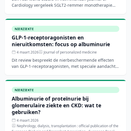
Cardiology vergeleek SGLT2-remmer monotherapie
met de combinatie finerenon plus SGLT2-remmer bij
patiënten met
NIERZIEKTE
GLP-1-receptoragonisten en
nieruitkomsten: focus op albuminurie
4 maart 2026
Journal of personalized medicine
Dit review bespreekt de nierbeschermende effecten
van GLP-1-receptoragonisten, met speciale aandacht
voor het effect op albuminurie. In het tijdperk van
geperso
NIERZIEKTE
Albuminurie of proteïnurie bij
glomerulaire ziekte en CKD: wat te
gebruiken?
4 maart 2026
Nephrology, dialysis, transplantation : official publication of the