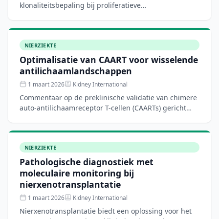
klonaliteitsbepaling bij proliferatieve
glomerulonefritis met monoklonale Ig-deposities, een
subtype van monoklonale
NIERZIEKTE
Optimalisatie van CAART voor wisselende
antilichaamlandschappen
1 maart 2026
Kidney International
Commentaar op de preklinische validatie van chimere
auto-antilichaamreceptor T-cellen (CAARTs) gericht
tegen de PLA2-receptor bij membraneuze nefropathie,
met o
NIERZIEKTE
Pathologische diagnostiek met
moleculaire monitoring bij
nierxenotransplantatie
1 maart 2026
Kidney International
Nierxenotransplantatie biedt een oplossing voor het