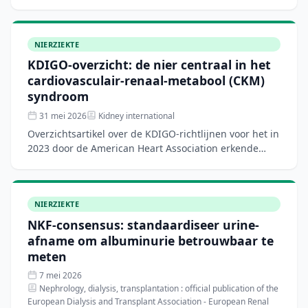
(n=234) had chronische nierziekte en/of diabetes
(renaal-dia
NIERZIEKTE
KDIGO-overzicht: de nier centraal in het
cardiovasculair-renaal-metabool (CKM)
syndroom
31 mei 2026
Kidney international
Overzichtsartikel over de KDIGO-richtlijnen voor het in
2023 door de American Heart Association erkende
cardiovasculair-renaal-metabool (CKM) syndroom —
de inni
NIERZIEKTE
NKF-consensus: standaardiseer urine-
afname om albuminurie betrouwbaar te
meten
7 mei 2026
Nephrology, dialysis, transplantation : official publication of the
European Dialysis and Transplant Association - European Renal