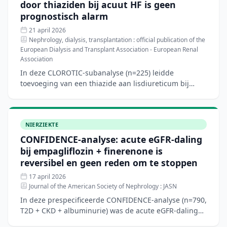
door thiaziden bij acuut HF is geen
prognostisch alarm
21 april 2026
Nephrology, dialysis, transplantation : official publication of the
European Dialysis and Transplant Association - European Renal
Association
In deze CLOROTIC-subanalyse (n=225) leidde
toevoeging van een thiazide aan lisdiureticum bij
acuut gedecompenseerd hartfalen tot een mediane
eGFR-daling van 9,7
NIERZIEKTE
CONFIDENCE-analyse: acute eGFR-daling
bij empagliflozin + finerenone is
reversibel en geen reden om te stoppen
17 april 2026
Journal of the American Society of Nephrology : JASN
In deze prespecificeerde CONFIDENCE-analyse (n=790,
T2D + CKD + albuminurie) was de acute eGFR-daling
op dag 14 het grootst bij combinatietherapie (-6,6