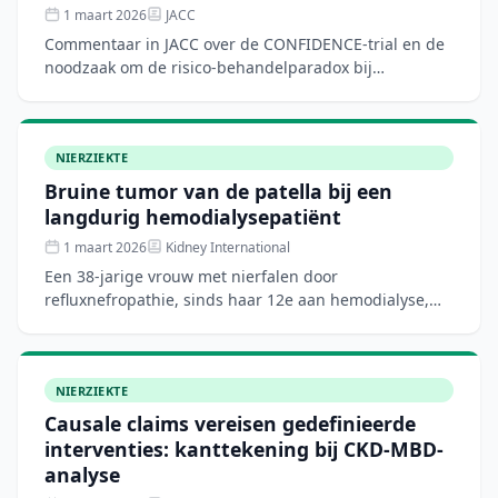
1 maart 2026
JACC
Commentaar in JACC over de CONFIDENCE-trial en de
noodzaak om de risico-behandelparadox bij
chronische nierziekte aan te pakken, waarbij
hoogrisicogroepen onder
NIERZIEKTE
Bruine tumor van de patella bij een
langdurig hemodialysepatiënt
1 maart 2026
Kidney International
Een 38-jarige vrouw met nierfalen door
refluxnefropathie, sinds haar 12e aan hemodialyse,
ontwikkelde na graftfalen een bruine tumor van de
knieschijf — een zel
NIERZIEKTE
Causale claims vereisen gedefinieerde
interventies: kanttekening bij CKD-MBD-
analyse