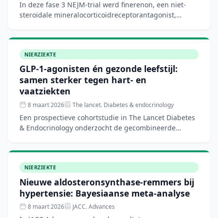
In deze fase 3 NEJM-trial werd finerenon, een niet-
steroïdale mineralocorticoïdreceptorantagonist,
onderzocht bij volwassenen met type 1 diabetes en
chronische
NIERZIEKTE
GLP-1-agonisten én gezonde leefstijl:
samen sterker tegen hart- en
vaatziekten
8 maart 2026
The lancet. Diabetes & endocrinology
Een prospectieve cohortstudie in The Lancet Diabetes
& Endocrinology onderzocht de gecombineerde
effecten van GLP-1-receptoragonisten en acht
leefstijlgewoonten
NIERZIEKTE
Nieuwe aldosteronsynthase-remmers bij
hypertensie: Bayesiaanse meta-analyse
8 maart 2026
JACC. Advances