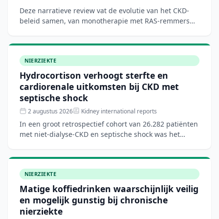
Deze narratieve review vat de evolutie van het CKD-
beleid samen, van monotherapie met RAS-remmers
naar een vier-pilaren combinatieaanpak met RAS-
remmers, SGLT2-
NIERZIEKTE
Hydrocortison verhoogt sterfte en
cardiorenale uitkomsten bij CKD met
septische shock
2 augustus 2026
Kidney international reports
In een groot retrospectief cohort van 26.282 patiënten
met niet-dialyse-CKD en septische shock was het
gebruik van hydrocortison geassocieerd met een
verhoogd r
NIERZIEKTE
Matige koffiedrinken waarschijnlijk veilig
en mogelijk gunstig bij chronische
nierziekte