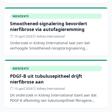
clopidogrel verschilt naar gelang patiëntkenmerken
bij
NIERZIEKTE
Smoothened-signalering bevordert
nierfibrose via autofagieremming
10 april 2026
Kidney International
Onderzoek in Kidney International laat zien dat
verhoogde Smoothened-receptorsignalering
nierfibrose bevordert door autofagie in fibroblasten te
remmen. Dit mec
NIERZIEKTE
PDGF-B uit tubulusepitheel drijft
nierfibrose aan
10 april 2026
Kidney International
Dit onderzoek in Kidney International toont aan dat
PDGF-B afkomstig van tubulusepitheel fibrogene
niches creëert en zo een cruciale rol speelt in
nierfibrose.