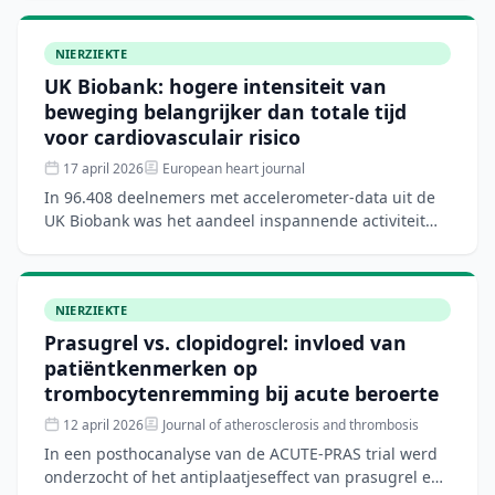
mL/min)
NIERZIEKTE
UK Biobank: hogere intensiteit van
beweging belangrijker dan totale tijd
voor cardiovasculair risico
17 april 2026
European heart journal
In 96.408 deelnemers met accelerometer-data uit de
UK Biobank was het aandeel inspannende activiteit
(%VPA) omgekeerd geassocieerd met MACE,
atriumfibrilleren,
NIERZIEKTE
Prasugrel vs. clopidogrel: invloed van
patiëntkenmerken op
trombocytenremming bij acute beroerte
12 april 2026
Journal of atherosclerosis and thrombosis
In een posthocanalyse van de ACUTE-PRAS trial werd
onderzocht of het antiplaatjeseffect van prasugrel en