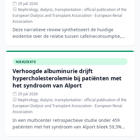
29 juli 2026
Nephrology, dialysis, transplantation : official publication of the
European Dialysis and Transplant Association - European Renal
Association
Deze narratieve review synthetiseert de huidige
evidentie over de relatie tussen cafeïneconsumptie,
chronische nierziekte (CKD) en cardiovasculaire
aandoeningen
NIERZIEKTE
Verhoogde albuminurie drijft
hypercholesterolemie bij patiënten met
het syndroom van Alport
29 juli 2026
Nephrology, dialysis, transplantation : official publication of the
European Dialysis and Transplant Association - European Renal
Association
In een multicenter retrospectieve studie onder 459
patiënten met het syndroom van Alport bleek 59,3%
hypercholesterolemie te hebben en 58,5% een
verhoogd LDL-C.