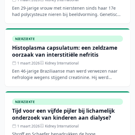
Een 29-jarige vrouw met nierstenen sinds haar 17e
had polycysteuze nieren bij beeldvorming. Genetisch
onderzoek toonde de zeldzame combinatie van
autosomaal dom
NIERZIEKTE
Histoplasma capsulatum: een zeldzame
oorzaak van interstitiële nefritis
1 maart 2026
Kidney International
Een 46-jarige Braziliaanse man werd verwezen naar
nefrologie wegens stijgend creatinine. Hij werd
gevolgd door longartsen voor een interstitieel
longbeeld. Hist
NIERZIEKTE
Tijd voor een vijfde pijler bij lichamelijk
onderzoek van kinderen aan dialyse?
1 maart 2026
Kidney International
Shroff en Schaefer benadrukken de hoge