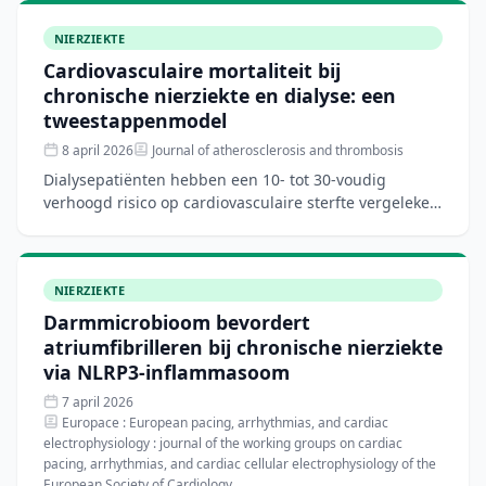
NIERZIEKTE
Cardiovasculaire mortaliteit bij
chronische nierziekte en dialyse: een
tweestappenmodel
8 april 2026
Journal of atherosclerosis and thrombosis
Dialysepatiënten hebben een 10- tot 30-voudig
verhoogd risico op cardiovasculaire sterfte vergeleken
met de algemene bevolking. Dit narratieve review
beschrijft
NIERZIEKTE
Darmmicrobioom bevordert
atriumfibrilleren bij chronische nierziekte
via NLRP3-inflammasoom
7 april 2026
Europace : European pacing, arrhythmias, and cardiac
electrophysiology : journal of the working groups on cardiac
pacing, arrhythmias, and cardiac cellular electrophysiology of the
European Society of Cardiology