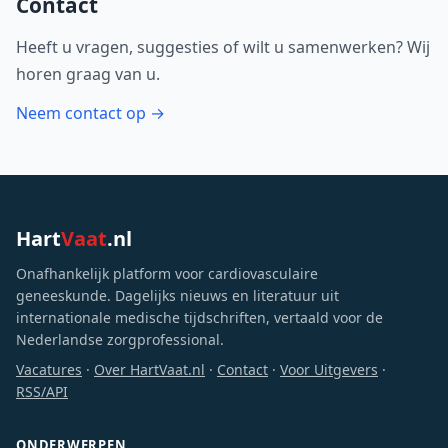
Contact
Heeft u vragen, suggesties of wilt u samenwerken? Wij
horen graag van u.
Neem contact op →
Hart
Vaat
.nl
Onafhankelijk platform voor cardiovasculaire
geneeskunde. Dagelijks nieuws en literatuur uit
internationale medische tijdschriften, vertaald voor de
Nederlandse zorgprofessional.
Vacatures
·
Over HartVaat.nl
·
Contact
·
Voor Uitgevers
·
RSS/API
ONDERWERPEN