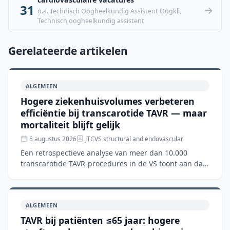
31
→
o.a. Technisch Oogheelkundig Assistent Oogkli,
Technisch oogheelkundig assistent
Gerelateerde artikelen
ALGEMEEN
Hogere ziekenhuisvolumes verbeteren
efficiëntie bij transcarotide TAVR — maar
mortaliteit blijft gelijk
5 augustus 2026
JTCVS structural and endovascular
Een retrospectieve analyse van meer dan 10.000
transcarotide TAVR-procedures in de VS toont aan dat
hogere ziekenhuisvolumes gepaard gaan met kortere
verblijfsd
ALGEMEEN
TAVR bij patiënten ≤65 jaar: hogere