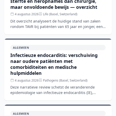
sterfte en heropnames dan chirurgie,
maar onvoldoende bewijs — overzicht
4 augustus 2026
Life (Basel, Switzerland)
Dit overzicht analyseert de huidige stand van zaken
rondom TAVR bij patiënten van 65 jaar en jonger, een
groep waar de richtlijnen nog steeds chirurgische
aorta
ALGEMEEN
Infectieuze endocarditis: verschuiving
naar oudere patiënten met
comorbiditeiten en medische
hulpmiddelen
4 augustus 2026
Pathogens (Basel, Switzerland)
Deze narratieve review schetst de veranderende
epidemiologie van infectieuze endocarditis (IE),
waarbij de patiëntenpopulatie verschuift van jongeren
met aangeb
ALGEMEEN