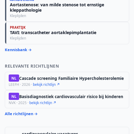
Aortastenose: van milde stenose tot ernstige
kleppathologie
Kleplijden
PRAKTIJK
TAVI: transcatheter aortaklepimplantatie
Kleplijden
Kennisbank →
RELEVANTE RICHTLIJNEN
Cascade screening Familiaire Hypercholesterolemie
NL
LEEFH · 2026 ·
bekijk richtlijn ↗
Basisdiagnostiek cardiovasculair risico bij kinderen
NL
NVK · 2025 ·
bekijk richtlijn ↗
Alle richtlijnen →
cardiovasculaire vacatures