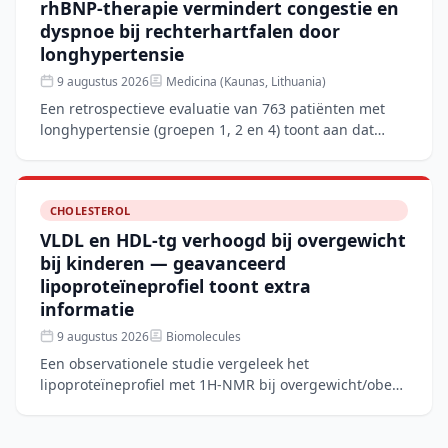
rhBNP-therapie vermindert congestie en
dyspnoe bij rechterhartfalen door
longhypertensie
9 augustus 2026
Medicina (Kaunas, Lithuania)
Een retrospectieve evaluatie van 763 patiënten met
longhypertensie (groepen 1, 2 en 4) toont aan dat
aanvullende rhBNP-therapie naast conventionele
behandeling
CHOLESTEROL
VLDL en HDL-tg verhoogd bij overgewicht
bij kinderen — geavanceerd
lipoproteïneprofiel toont extra
informatie
9 augustus 2026
Biomolecules
Een observationele studie vergeleek het
lipoproteïneprofiel met 1H-NMR bij overgewicht/obese
kinderen met normaalgewichtige leeftijdsgenoten. De
overgewichtsgro