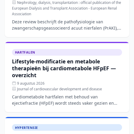
Nephrology, dialysis, transplantation : official publication of the
European Dialysis and Transplant Association - European Renal
Association
Deze review beschrijft de pathofysiologie van
zwangerschapsgeassocieerd acuut nierfalen (PrAKI),
een aandoening met een incidentie van 40–100 per
10.000 zwanger
HARTFALEN
Lifestyle-modificatie en metabole
therapieën bij cardiometabole HFpEF —
overzicht
9 augustus 2026
Journal of cardiovascular development and disease
Cardiometabole hartfalen met behoud van
ejectiefractie (HFpEF) wordt steeds vaker gezien en
wordt gedreven door systemische ontsteking en
viscerale adipositeit.
HYPERTENSIE