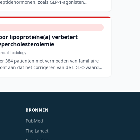
eptidehormonen, zoals GLP-1-agonisten
oor lipoproteïne(a) verbetert
ypercholesterolemie
inical lipidology
er 384 patiënten met vermoeden van familiaire
oont aan dat het corrigeren van de LDL-C-waarde
BRONNEN
PubMed
The Lancet