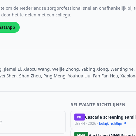
e om de Nederlandse zorgprofessional snel en onafhankelijk bij t
s door het te delen met een collega.
atsApp
, Jiemei Li, Xiaoxu Wang, Weijie Zhong, Yabing Xiong, Wenting Ye,
wei Shen, Shan Zhou, Ping Meng, Youhua Liu, Fan Fan Hou, Xiaolong 
RELEVANTE RICHTLIJNEN
Cascade screening Famil
NL
e
LEEFH · 2026 ·
bekijk richtlijn ↗
Hartfalen (NHG-Standa
NHG