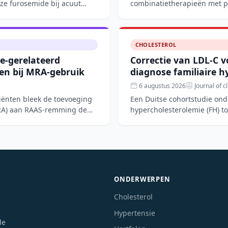
ze furosemide bij acuut
combinatietherapieën met p
gecombineerd met FGF21- o
CHOLESTEROL
e-gerelateerd
Correctie van LDL-C v
n bij MRA-gebruik
diagnose familiaire h
6 augustus 2026
Journal of cl
tiënten bleek de toevoeging
Een Duitse cohortstudie ond
MRA) aan RAAS-remming de
hypercholesterolemie (FH) t
voor lipopro
ONDERWERPEN
Cholesterol
Hypertensie
de