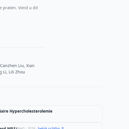
e praten. Vond u dit
 Canzhen Liu, Xian
Li, Lili Zhou
iaire Hypercholesterolemie
ard M51)
NHG · 2026 ·
bekijk richtlijn ↗