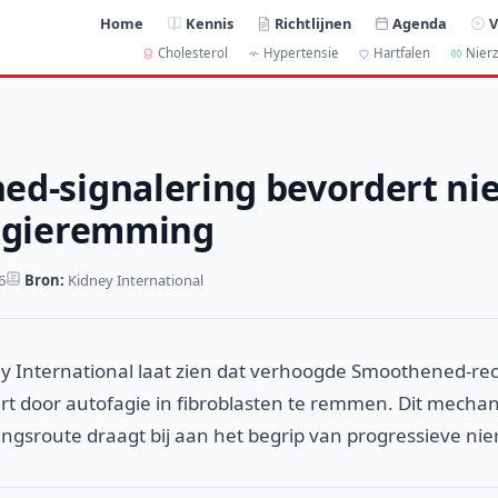
Home
Kennis
Richtlijnen
Agenda
V
Cholesterol
Hypertensie
Hartfalen
Nierz
d-signalering bevordert nie
fagieremming
6
Bron:
Kidney International
y International laat zien dat verhoogde Smoothened-rec
rt door autofagie in fibroblasten te remmen. Dit mechanis
gsroute draagt bij aan het begrip van progressieve nier