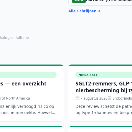
Alle richtlijnen →
ologie - fulltime
NIERZIEKTE
tes — een overzicht
SGLT2-remmers, GLP-1
nierbescherming bij t
s of North America
7 augustus 2026
Endocrinolo
nzienlijk verhoogd risico op
Deze review schetst de path
onische nierziekte. Hoewel
bij type 1-diabetes en bespr
nierbeschermende ther