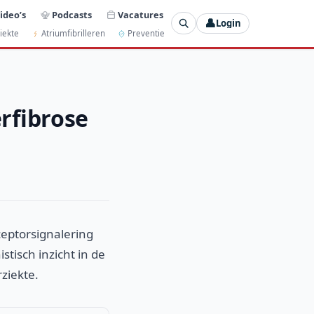
ideo’s
Podcasts
Vacatures
👤
Login
iekte
Atriumfibrilleren
Preventie
rfibrose
eptorsignalering
tisch inzicht in de
ziekte.