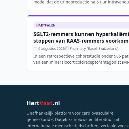
model dat de urineproductie na 6 uur intraveneu
hartfalen nauwkeur
HARTFALEN
SGLT2-remmers kunnen hyperkaliëmi
stoppen van RAAS-remmers voorkome
6 augustus 2026
Pharmacy (Basel, Switzerland)
In een retrospectieve cohortstudie onder 905 pa
van een mineralocorticoidreceptorantagonist (
kans op hyperka
Hart
Vaat
.nl
Onafhankelijk platform voor cardiovasculaire
geneeskunde. Dagelijks nieuws en literatuur uit
internationale medische tijdschriften, vertaald voor 