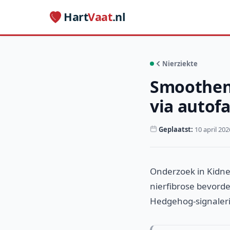
Hart
Vaat
.nl
Nierziekte
Smoothene
via auto
Geplaatst:
10 april 202
Onderzoek in Kidne
nierfibrose bevorde
Hedgehog-signalerin