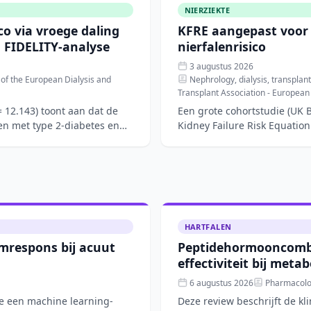
NIERZIEKTE
co via vroege daling
KFRE aangepast voor 
 FIDELITY-analyse
nierfalenrisico
3 augustus 2026
n of the European Dialysis and
Nephrology, dialysis, transplanta
Transplant Association - European
 12.143) toont aan dat de
Een grote cohortstudie (UK 
ten met type 2-diabetes en
Kidney Failure Risk Equation 
patiënten me
HARTFALEN
mrespons bij acuut
Peptidehormooncombi
effectiviteit bij meta
6 augustus 2026
Pharmacolog
de een machine learning-
Deze review beschrijft de k