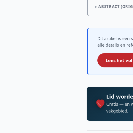
ABSTRACT (ORIG
Dit artikel is ee
alle details en re
Lees het vol
Lid worde
Gratis — en 
vakgebied.