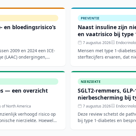
PREVENTIE
 en bloedingsrisico’s
Naast insuline zijn n
en vaatrisico bij type
7 augustus 2026
Endocrinolo
ussen 2009 en 2024 een ICE-
Mensen met type 1-diabetes 
ge (LAAC) ondergingen,
sterftecijfers ervaren, dat n
risicofactore
NIERZIEKTE
tes — een overzicht
SGLT2-remmers, GLP-1
nierbescherming bij t
s of North America
7 augustus 2026
Endocrinolo
nzienlijk verhoogd risico op
Deze review schetst de path
onische nierziekte. Hoewel
bij type 1-diabetes en bespr
nierbeschermende ther