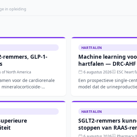
ge in opleiding
HARTFALEN
2-remmers, GLP-1-
Machine learning voo
s
hartfalen — DRC-AHF
s of North America
6 augustus 2026
ESC heart fa
samen voor de cardiorenale
Een prospectieve single-cen
 mineralocorticoïde-
model dat de urineproductie
hartfalen nauwkeur
HARTFALEN
superieure
SGLT2-remmers kunne
iteit
stoppen van RAAS-re
6 augustus 2026
Pharmacy (B