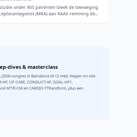
tstudie onder 905 patiënten bleek de toevoeging
eceptorantagonist (MRA) aan RAAS-remming de
ep-dives & masterclass
2026-congres in Barcelona (9-12 mei). Negen on-site
RM-HF, UF-CARE, CONDUCT-AF, GOAL-HF1,
 rond ATTR-CM en CARDIO-TTRansform, plus een