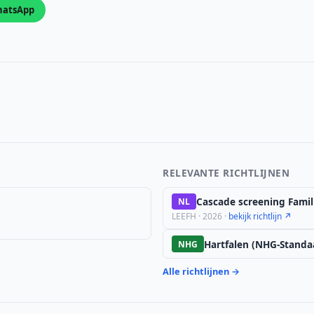
atsApp
RELEVANTE RICHTLIJNEN
Cascade screening Famil
NL
LEEFH · 2026 ·
bekijk richtlijn ↗
Hartfalen (NHG-Standa
NHG
Alle richtlijnen →