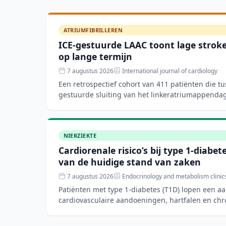
ATRIUMFIBRILLEREN
ICE-gestuurde LAAC toont lage stroke-
op lange termijn
7 augustus 2026
International journal of cardiology
Een retrospectief cohort van 411 patiënten die t
gestuurde sluiting van het linkeratriumappenda
toonde een techn
NIERZIEKTE
Cardiorenale risico’s bij type 1-diabe
van de huidige stand van zaken
7 augustus 2026
Endocrinology and metabolism clinic
Patiënten met type 1-diabetes (T1D) lopen een aa
cardiovasculaire aandoeningen, hartfalen en chr
nieuwe di