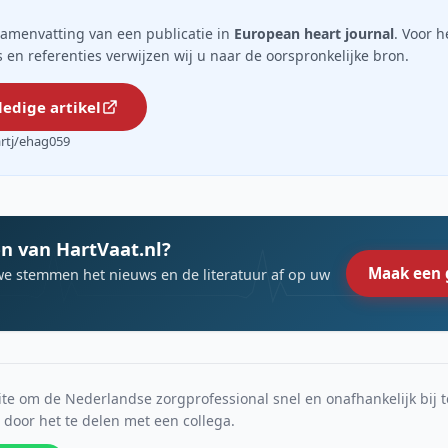
n samenvatting van een publicatie in
European heart journal
. Voor h
ils en referenties verwijzen wij u naar de oorspronkelijke bron.
ledige artikel
artj/ehag059
n van HartVaat.nl?
Maak een 
we stemmen het nieuws en de literatuur af op uw
e om de Nederlandse zorgprofessional snel en onafhankelijk bij t
s door het te delen met een collega.