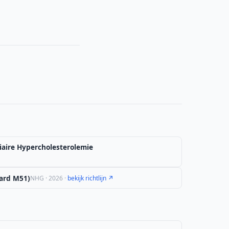
iaire Hypercholesterolemie
ard M51)
NHG · 2026 ·
bekijk richtlijn ↗