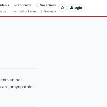
ideo’s
Podcasts
Vacatures
👤
Login
iekte
Atriumfibrilleren
Preventie
text van het
 cardiomyopathie.