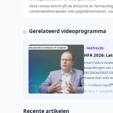
Deze review beschrijft de klinische en farmacolo
combinatietherapieën met peptidehormonen, zoa
gecombineerd met FGF21- o
Gerelateerd videoprogramma
HARTFALEN
HFA 2026: Lat
Heart Failure Acad
besprekingen van 
DECISION/DIGIT/DIG
masterclass over we
14 afleveringen
Dr. Ross T. Campbel
Recente artikelen