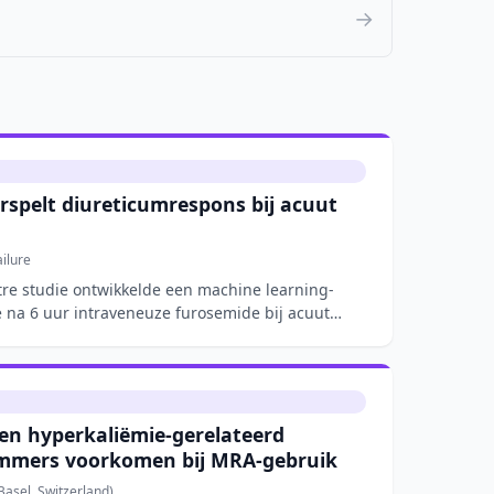
→
rspelt diureticumrespons bij acuut
ilure
tre studie ontwikkelde een machine learning-
 na 6 uur intraveneuze furosemide bij acuut
n hyperkaliëmie-gerelateerd
mmers voorkomen bij MRA-gebruik
asel, Switzerland)