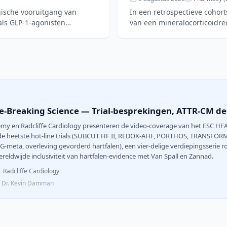
gische vooruitgang van
In een retrospectieve cohor
ls GLP-1-agonisten
van een mineralocorticoidr
kans op hyperka
e-Breaking Science — Trial-besprekingen, ATTR-CM de
emy en Radcliffe Cardiology presenteren de video-coverage van het ESC HFA 
de heetste hot-line trials (SUBCUT HF II, REDOX-AHF, PORTHOS, TRANSFO
-meta, overleving gevorderd hartfalen), een vier-delige verdiepingsserie
reldwijde inclusiviteit van hartfalen-evidence met Van Spall en Zannad.
Radcliffe Cardiology
l, Dr. Kevin Damman