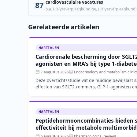
cardiovasculaire vacatures
87
o.a. Dialyseverpleegkundige, Dialyseverpleegkundi
Gerelateerde artikelen
HARTFALEN
Cardiorenale bescherming door SGLT
agonisten en MRA's bij type 1-diabete
7 augustus 2026
Endocrinology and metabolism clinic
Deze overzichtsstudie vat de huidige bewijslast 
effecten van SGLT2-remmers, GLP-1-agonisten en
receptorantagoniste
HARTFALEN
Peptidehormooncombinaties bieden 
effectiviteit bij metabole multimorbid
6 augustus 2026
Pharmacological reviews