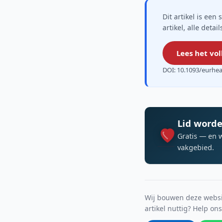
Dit artikel is ee
artikel, alle deta
Lees het vol
DOI: 10.1093/eurhe
Lid worde
Gratis — en 
vakgebied.
Wij bouwen deze websit
artikel nuttig? Help on