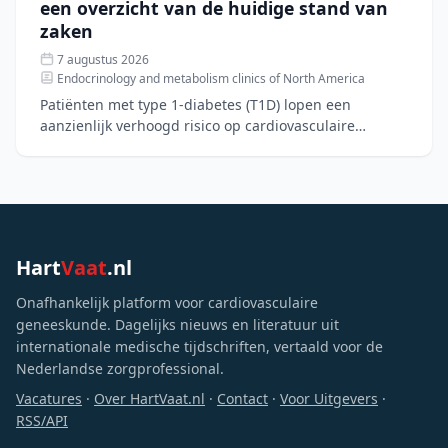
een overzicht van de huidige stand van
zaken
7 augustus 2026
Endocrinology and metabolism clinics of North America
Patiënten met type 1-diabetes (T1D) lopen een
aanzienlijk verhoogd risico op cardiovasculaire
aandoeningen, hartfalen en chronische nierziekte.
Hoewel nieuwe di
Hart
Vaat
.nl
Onafhankelijk platform voor cardiovasculaire
geneeskunde. Dagelijks nieuws en literatuur uit
internationale medische tijdschriften, vertaald voor de
Nederlandse zorgprofessional.
Vacatures
·
Over HartVaat.nl
·
Contact
·
Voor Uitgevers
·
RSS/API