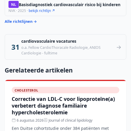
Basisdiagnostiek cardiovasculair risico bij kinderen
NL
NVK · 2025 ·
bekijk richtlijn ↗
Alle richtlijnen →
cardiovasculaire vacatures
31
→
o.a. Fellow CardioThoracale Radiologie, ANIOS
Cardiologie - fulltime
Gerelateerde artikelen
CHOLESTEROL
Correctie van LDL-C voor lipoproteïne(a)
verbetert diagnose familiaire
hypercholesterolemie
6 augustus 2026
Journal of clinical lipidology
Een Duitse cohortstudie onder 384 patiënten met