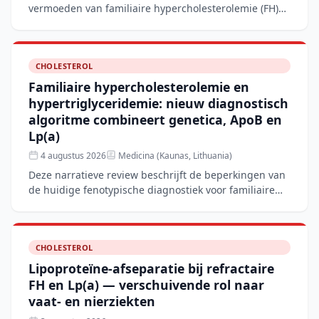
vermoeden van familiaire hypercholesterolemie (FH)
toont aan dat het corrigeren van de LDL-C-waarde
voor lipopro
CHOLESTEROL
Familiaire hypercholesterolemie en
hypertriglyceridemie: nieuw diagnostisch
algoritme combineert genetica, ApoB en
Lp(a)
4 augustus 2026
Medicina (Kaunas, Lithuania)
Deze narratieve review beschrijft de beperkingen van
de huidige fenotypische diagnostiek voor familiaire
hypercholesterolemie (FH) en hypertriglyceridemie
(FHTG
CHOLESTEROL
Lipoproteïne-afseparatie bij refractaire
FH en Lp(a) — verschuivende rol naar
vaat- en nierziekten