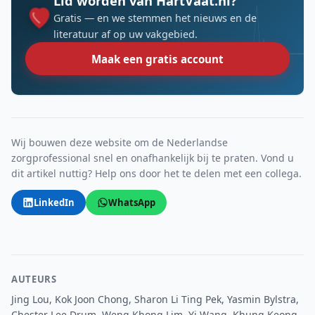
Lid worden van HartVaat.nl?
Gratis — en we stemmen het nieuws en de
literatuur af op uw vakgebied.
Maak een gratis account
Wij bouwen deze website om de Nederlandse
zorgprofessional snel en onafhankelijk bij te praten. Vond u
dit artikel nuttig? Help ons door het te delen met een collega.
LinkedIn
WhatsApp
AUTEURS
Jing Lou, Kok Joon Chong, Sharon Li Ting Pek, Yasmin Bylstra,
Chester Lee Drum, Weng Khong Lim, Yi Wang, Khung Keong