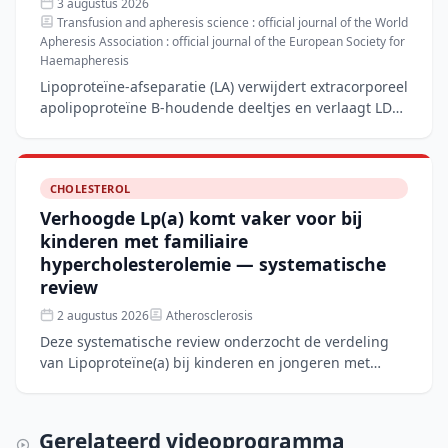
3 augustus 2026
Transfusion and apheresis science : official journal of the World
Apheresis Association : official journal of the European Society for
Haemapheresis
Lipoproteïne-afseparatie (LA) verwijdert extracorporeel
apolipoproteïne B-houdende deeltjes en verlaagt LDL-
C en Lp(a) met 60–80%, wat het nog steeds de standaa
CHOLESTEROL
Verhoogde Lp(a) komt vaker voor bij
kinderen met familiaire
hypercholesterolemie — systematische
review
2 augustus 2026
Atherosclerosis
Deze systematische review onderzocht de verdeling
van Lipoproteïne(a) bij kinderen en jongeren met
familiaire hypercholesterolemie (FH) in vergelijking
met niet
Gerelateerd videoprogramma