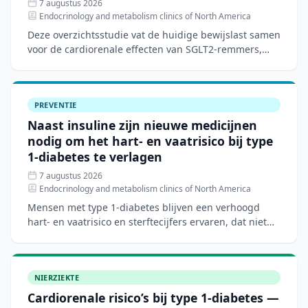
7 augustus 2026
Endocrinology and metabolism clinics of North America
Deze overzichtsstudie vat de huidige bewijslast samen
voor de cardiorenale effecten van SGLT2-remmers,
GLP-1-agonisten en mineralocorticoïde-
receptorantagoniste
PREVENTIE
Naast insuline zijn nieuwe medicijnen
nodig om het hart- en vaatrisico bij type
1-diabetes te verlagen
7 augustus 2026
Endocrinology and metabolism clinics of North America
Mensen met type 1-diabetes blijven een verhoogd
hart- en vaatrisico en sterftecijfers ervaren, dat niet
volledig verklaard wordt door traditionele risicofactore
NIERZIEKTE
Cardiorenale risico’s bij type 1-diabetes —