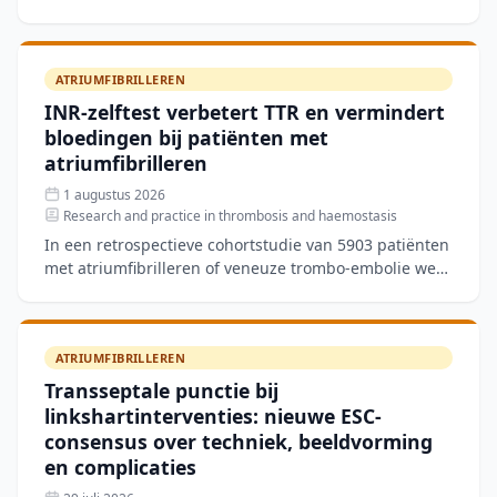
termijn verschillen veroorzaakt in structurele en
ATRIUMFIBRILLEREN
INR-zelftest verbetert TTR en vermindert
bloedingen bij patiënten met
atriumfibrilleren
1 augustus 2026
Research and practice in thrombosis and haemostasis
In een retrospectieve cohortstudie van 5903 patiënten
met atriumfibrilleren of veneuze trombo-embolie werd
de effectiviteit van INR-zelftesten vergeleken met tr
ATRIUMFIBRILLEREN
Transseptale punctie bij
linkshartinterventies: nieuwe ESC-
consensus over techniek, beeldvorming
en complicaties