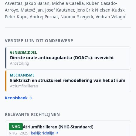
Asvestas, Jakub Baran, Michela Casella, Ruben Casado-
Arroyo, Matevž Jan, Josef Kautzner, Jens Erik Nielsen-Kudsk,
Peter Kupo, Andrej Pernat, Nandor Szegedi, Vedran Velagić
VERDIEP U IN DIT ONDERWERP
GENEESMIDDEL
Directe orale anticoagulantia (DOAC's): overzicht
Antistolling
MECHANISME
Elektrisch en structureel remodellering van het atrium
Atriumfibrilleren
Kennisbank →
RELEVANTE RICHTLIJNEN
Atriumfibrilleren (NHG-Standaard)
NHG
NHG · 2025 ·
bekijk richtlijn ↗