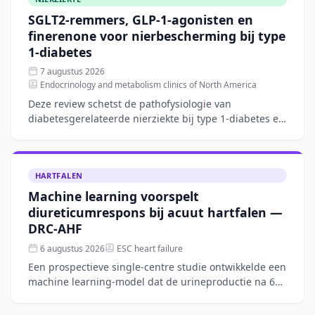
SGLT2-remmers, GLP-1-agonisten en
finerenone voor nierbescherming bij type
1-diabetes
7 augustus 2026
Endocrinology and metabolism clinics of North America
Deze review schetst de pathofysiologie van
diabetesgerelateerde nierziekte bij type 1-diabetes en
bespreekt het biologische rationale voor
nierbeschermende ther
HARTFALEN
Machine learning voorspelt
diureticumrespons bij acuut hartfalen —
DRC-AHF
6 augustus 2026
ESC heart failure
Een prospectieve single-centre studie ontwikkelde een
machine learning-model dat de urineproductie na 6
uur intraveneuze furosemide bij acuut hartfalen
nauwkeur