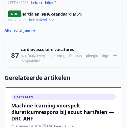
LEEFH · 2026 ·
bekijk richtlijn ↗
Hartfalen (NHG-Standaard M51)
NHG
NHG · 2026 ·
bekijk richtlijn ↗
Alle richtlijnen →
cardiovasculaire vacatures
87
→
o.a. Dialyseverpleegkundige, Dialyseverpleegkundige
in opleiding
Gerelateerde artikelen
HARTFALEN
Machine learning voorspelt
diureticumrespons bij acuut hartfalen —
DRC-AHF
6 augustus 2026
ESC heart failure