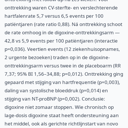
onttrekking waren CV-sterfte- en verslechterende
hartfalenrate 5,7 versus 6,5 events per 100
patiëntjaren (rate ratio 0,88). Ná onttrekking schoot
de rate omhoog in de digoxine-onttrekkingsarm —
42,8 vs 5,9 events per 100 patiëntjaren (interactie
p=0,036). Veertien events (12 ziekenhuisopnames,
2 urgente bezoeken) traden op in de digoxine-
onttrekkingsarm versus twee in de placeboarm (RR
7,37; 95% BI 1,56–34,88; p=0,012). Onttrekking ging
gepaard met stijging van hartfrequentie (p=0,003),
daling van systolische bloeddruk (p=0,014) en
stijging van NT-proBNP (p=0,002). Conclusie:
digoxine niet zomaar stoppen. Wie chronisch op
lage-dosis digoxine staat heeft ondersteuning aan
het middel, ook als gerichte richtlijnstart van novo