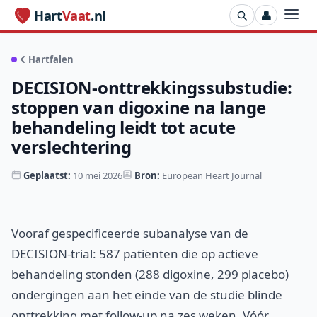
Hart
Vaat
.nl
👤
Hartfalen
DECISION-onttrekkingssubstudie:
stoppen van digoxine na lange
behandeling leidt tot acute
verslechtering
Geplaatst:
10 mei 2026
Bron:
European Heart Journal
Vooraf gespecificeerde subanalyse van de
DECISION-trial: 587 patiënten die op actieve
behandeling stonden (288 digoxine, 299 placebo)
ondergingen aan het einde van de studie blinde
onttrekking met follow-up na zes weken. Vóór