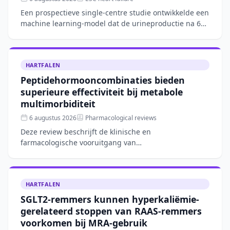
Een prospectieve single-centre studie ontwikkelde een
machine learning-model dat de urineproductie na 6
uur intraveneuze furosemide bij acuut hartfalen
nauwkeur
HARTFALEN
Peptidehormooncombinaties bieden
superieure effectiviteit bij metabole
multimorbiditeit
6 augustus 2026
Pharmacological reviews
Deze review beschrijft de klinische en
farmacologische vooruitgang van
combinatietherapieën met peptidehormonen, zoals
GLP-1-agonisten gecombineerd met FGF21- o
HARTFALEN
SGLT2-remmers kunnen hyperkaliëmie-
gerelateerd stoppen van RAAS-remmers
voorkomen bij MRA-gebruik