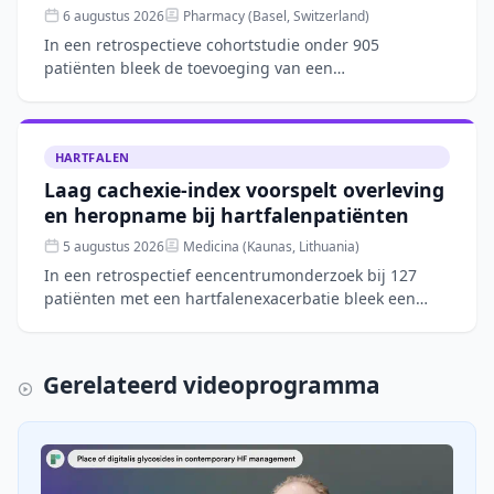
6 augustus 2026
Pharmacy (Basel, Switzerland)
In een retrospectieve cohortstudie onder 905
patiënten bleek de toevoeging van een
mineralocorticoidreceptorantagonist (MRA) aan RAAS-
remming de kans op hyperka
HARTFALEN
Laag cachexie-index voorspelt overleving
en heropname bij hartfalenpatiënten
5 augustus 2026
Medicina (Kaunas, Lithuania)
In een retrospectief eencentrumonderzoek bij 127
patiënten met een hartfalenexacerbatie bleek een
lage cachexie-index (CXI), gebaseerd op spiermassa,
albumine e
Gerelateerd videoprogramma