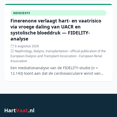
nierbeschermende ther
NIERZIEKTE
Finerenone verlaagt hart- en vaatrisico
via vroege daling van UACR en
systolische bloeddruk — FIDELITY-
analyse
6 augustus 2026
Nephrology, dialysis, transplantation : official publication of the
European Dialysis and Transplant Association - European Renal
Association
Een mediationanalyse van de FIDELITY-studie (n =
12.143) toont aan dat de cardiovasculaire winst van
finerenone bij patiënten met type 2-diabetes en
chronische
Hart
Vaat
.nl