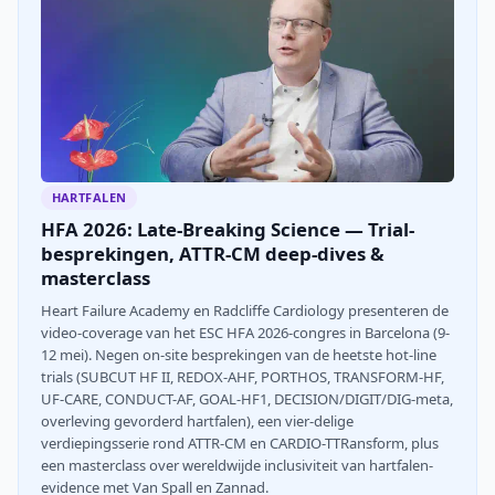
HARTFALEN
HFA 2026: Late-Breaking Science — Trial-
besprekingen, ATTR-CM deep-dives &
masterclass
Heart Failure Academy en Radcliffe Cardiology presenteren de
video-coverage van het ESC HFA 2026-congres in Barcelona (9-
12 mei). Negen on-site besprekingen van de heetste hot-line
trials (SUBCUT HF II, REDOX-AHF, PORTHOS, TRANSFORM-HF,
UF-CARE, CONDUCT-AF, GOAL-HF1, DECISION/DIGIT/DIG-meta,
overleving gevorderd hartfalen), een vier-delige
verdiepingsserie rond ATTR-CM en CARDIO-TTRansform, plus
een masterclass over wereldwijde inclusiviteit van hartfalen-
evidence met Van Spall en Zannad.