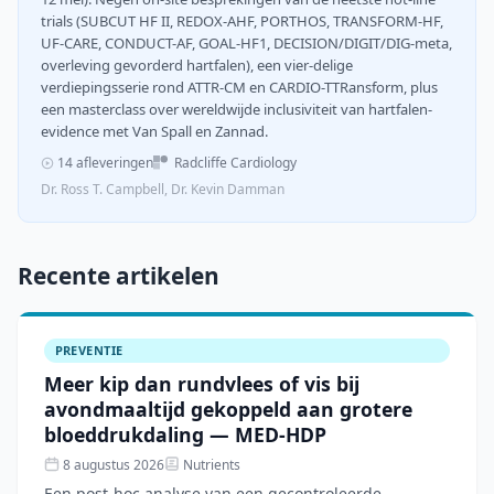
trials (SUBCUT HF II, REDOX-AHF, PORTHOS, TRANSFORM-HF,
UF-CARE, CONDUCT-AF, GOAL-HF1, DECISION/DIGIT/DIG-meta,
overleving gevorderd hartfalen), een vier-delige
verdiepingsserie rond ATTR-CM en CARDIO-TTRansform, plus
een masterclass over wereldwijde inclusiviteit van hartfalen-
evidence met Van Spall en Zannad.
14 afleveringen
Radcliffe Cardiology
Dr. Ross T. Campbell, Dr. Kevin Damman
Recente artikelen
PREVENTIE
Meer kip dan rundvlees of vis bij
avondmaaltijd gekoppeld aan grotere
bloeddrukdaling — MED-HDP
8 augustus 2026
Nutrients
Een post-hoc analyse van een gecontroleerde