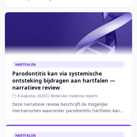
beoordeling blijft complex. Dit narratieve overzicht
bespreekt
HARTFALEN
Parodontitis kan via systemische
ontsteking bijdragen aan hartfalen —
narratieve review
8 augustus 2026
Molecular medicine reports
Deze narratieve review beschrijft de mogelijke
mechanismen waaronder parodontitis hartfalen kan
verergeren, zoals systemische ontsteking, microbiële
verschuivin
HARTFALEN