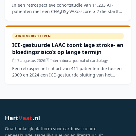
In een retrospectieve cohortstudie van 11.233 AF-
patiënten met een CHA₂DS₂-VASc-score ≥ 2 die startten
met orale anticoagulatie, werd de Medication
Adherence Sc
ATRIUMFIBRILLEREN
ICE-gestuurde LAAC toont lage stroke- en
bloedingsrisico’s op lange termijn
7 augustus 2026
International journal of cardiology
Een retrospectief cohort van 411 patiënten die tussen
2009 en 2024 een ICE-gestuurde sluiting van het
linkeratriumappendage (LAAC) ondergingen, toonde
een techn
Hart
Vaat
.nl
Onafhankelijk platform voor cardiovasculaire
geneeskunde. Dagelijks nieuws en literatuur uit