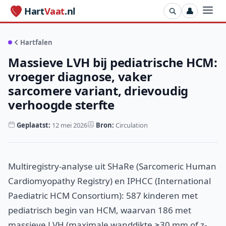
Hart
Vaat
.nl
👤
Hartfalen
Massieve LVH bij pediatrische HCM:
vroeger diagnose, vaker
sarcomere variant, drievoudig
verhoogde sterfte
Geplaatst:
12 mei 2026
Bron:
Circulation
Multiregistry-analyse uit SHaRe (Sarcomeric Human
Cardiomyopathy Registry) en IPHCC (International
Paediatric HCM Consortium): 587 kinderen met
pediatrisch begin van HCM, waarvan 186 met
massieve LVH (maximale wanddikte ≥30 mm of z-