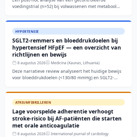
voedingstrial (n=52) bij volwassenen met metabool
syndroom toont aan dat een Mediterraan
dieetpatroon over 12 weken
HYPERTENSIE
SGLT2-remmers en bloeddrukdoelen bij
hypertensief HFpEF — een overzicht van
richtlijnen en bewijs
8 augustus 2026
Medicina (Kaunas, Lithuania)
Deze narratieve review analyseert het huidige bewijs
voor bloeddrukdoelen (<130/80 mmHg) en SGLT2-
remmertherapie bij patiënten met hypertensief
hartfalen met be
ATRIUMFIBRILLEREN
Lage voorspelde adherentie verhoogt
stroke-risico bij AF-patiënten die starten
met orale anticoagulatie
8 augustus 2026
International journal of cardiology