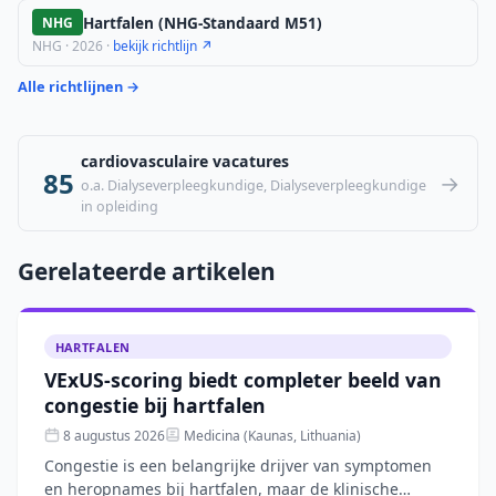
Hartfalen (NHG-Standaard M51)
NHG
NHG · 2026 ·
bekijk richtlijn ↗
Alle richtlijnen →
cardiovasculaire vacatures
85
→
o.a. Dialyseverpleegkundige, Dialyseverpleegkundige
in opleiding
Gerelateerde artikelen
HARTFALEN
VExUS-scoring biedt completer beeld van
congestie bij hartfalen
8 augustus 2026
Medicina (Kaunas, Lithuania)
Congestie is een belangrijke drijver van symptomen
en heropnames bij hartfalen, maar de klinische