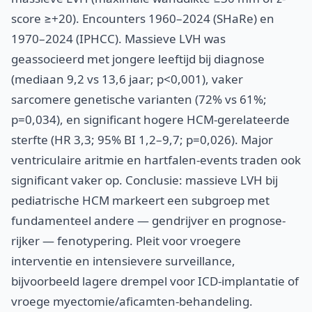
score ≥+20). Encounters 1960–2024 (SHaRe) en
1970–2024 (IPHCC). Massieve LVH was
geassocieerd met jongere leeftijd bij diagnose
(mediaan 9,2 vs 13,6 jaar; p<0,001), vaker
sarcomere genetische varianten (72% vs 61%;
p=0,034), en significant hogere HCM-gerelateerde
sterfte (HR 3,3; 95% BI 1,2–9,7; p=0,026). Major
ventriculaire aritmie en hartfalen-events traden ook
significant vaker op. Conclusie: massieve LVH bij
pediatrische HCM markeert een subgroep met
fundamenteel andere — gendrijver en prognose-
rijker — fenotypering. Pleit voor vroegere
interventie en intensievere surveillance,
bijvoorbeeld lagere drempel voor ICD-implantatie of
vroege myectomie/aficamten-behandeling.