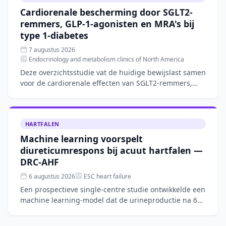
Cardiorenale bescherming door SGLT2-
remmers, GLP-1-agonisten en MRA's bij
type 1-diabetes
7 augustus 2026
Endocrinology and metabolism clinics of North America
Deze overzichtsstudie vat de huidige bewijslast samen
voor de cardiorenale effecten van SGLT2-remmers,
GLP-1-agonisten en mineralocorticoïde-
receptorantagoniste
HARTFALEN
Machine learning voorspelt
diureticumrespons bij acuut hartfalen —
DRC-AHF
6 augustus 2026
ESC heart failure
Een prospectieve single-centre studie ontwikkelde een
machine learning-model dat de urineproductie na 6
uur intraveneuze furosemide bij acuut hartfalen
nauwkeur