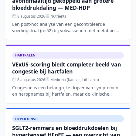
avondmaaltijd gekoppeld aan grotere
bloeddrukdaling — MED-HDP
8 augustus 2026
Nutrients
Een post-hoc analyse van een gecontroleerde
voedingstrial (n=52) bij volwassenen met metabool
syndroom toont aan dat een Mediterraan
dieetpatroon over 12 weken
HARTFALEN
VExUS-scoring biedt completer beeld van
congestie bij hartfalen
8 augustus 2026
Medicina (Kaunas, Lithuania)
Congestie is een belangrijke drijver van symptomen
en heropnames bij hartfalen, maar de klinische
beoordeling blijft complex. Dit narratieve overzicht
bespreekt
HYPERTENSIE
SGLT2-remmers en bloeddrukdoelen bij
hypertensief HFpEF — een overzicht van