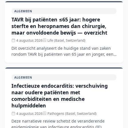
ALGEMEEN
TAVR bij patiënten ≤65 jaar: hogere
sterfte en heropnames dan chirurgie,
maar onvoldoende bewijs — overzicht
4 augustus 2026
Life (Basel, Switzerland)
Dit overzicht analyseert de huidige stand van zaken
rondom TAVR bij patiënten van 65 jaar en jonger, een
groep waar de richtlijnen nog steeds chirurgische
aorta
ALGEMEEN
Infectieuze endocarditis: verschuiving
naar oudere patiënten met
comorbiditeiten en medische
hulpmiddelen
4 augustus 2026
Pathogens (Basel, Switzerland)
Deze narratieve review schetst de veranderende
epidemiologie van infectieuze endocarditis (IE),