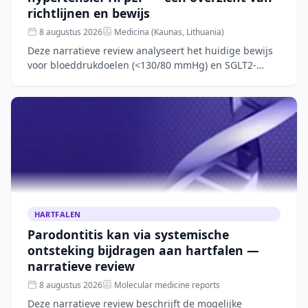
richtlijnen en bewijs
8 augustus 2026
Medicina (Kaunas, Lithuania)
Deze narratieve review analyseert het huidige bewijs
voor bloeddrukdoelen (<130/80 mmHg) en SGLT2-
remmertherapie bij patiënten met hypertensief
hartfalen met be
HARTFALEN
Parodontitis kan via systemische
ontsteking bijdragen aan hartfalen —
narratieve review
8 augustus 2026
Molecular medicine reports
Deze narratieve review beschrijft de mogelijke