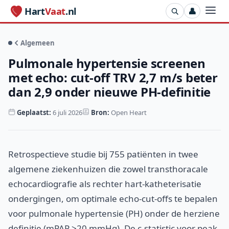
Hart
Vaat
.nl
👤
Algemeen
Pulmonale hypertensie screenen
met echo: cut-off TRV 2,7 m/s beter
dan 2,9 onder nieuwe PH-definitie
Geplaatst:
6 juli 2026
Bron:
Open Heart
Retrospectieve studie bij 755 patiënten in twee
algemene ziekenhuizen die zowel transthoracale
echocardiografie als rechter hart-katheterisatie
ondergingen, om optimale echo-cut-offs te bepalen
voor pulmonale hypertensie (PH) onder de herziene
definitie (mPAP >20 mmHg). De c-statistic voor peak