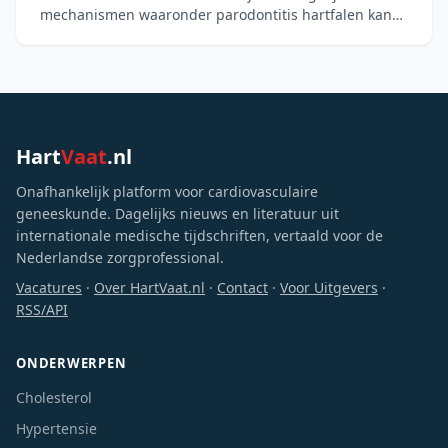
mechanismen waaronder parodontitis hartfalen kan
verergeren, zoals systemische ontsteking, microbiële
verschuivin
Hart
Vaat
.nl
Onafhankelijk platform voor cardiovasculaire
geneeskunde. Dagelijks nieuws en literatuur uit
internationale medische tijdschriften, vertaald voor de
Nederlandse zorgprofessional.
Vacatures
·
Over HartVaat.nl
·
Contact
·
Voor Uitgevers
·
RSS/API
ONDERWERPEN
Cholesterol
Hypertensie