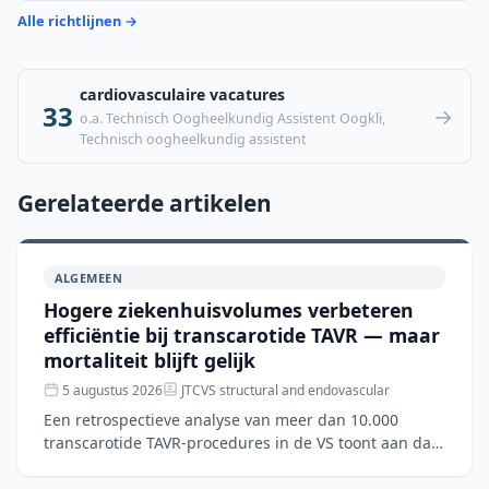
Alle richtlijnen →
cardiovasculaire vacatures
33
→
o.a. Technisch Oogheelkundig Assistent Oogkli,
Technisch oogheelkundig assistent
Gerelateerde artikelen
ALGEMEEN
Hogere ziekenhuisvolumes verbeteren
efficiëntie bij transcarotide TAVR — maar
mortaliteit blijft gelijk
5 augustus 2026
JTCVS structural and endovascular
Een retrospectieve analyse van meer dan 10.000
transcarotide TAVR-procedures in de VS toont aan dat
hogere ziekenhuisvolumes gepaard gaan met kortere
verblijfsd