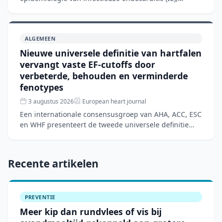
waarbij de patiëntenpopulatie verschuift van jongeren
met aangeb
ALGEMEEN
Nieuwe universele definitie van hartfalen
vervangt vaste EF-cutoffs door
verbeterde, behouden en verminderde
fenotypes
3 augustus 2026
European heart journal
Een internationale consensusgroep van AHA, ACC, ESC
en WHF presenteert de tweede universele definitie
van hartfalen om diagnostische ambiguïteiten en
wereldwijd
Recente artikelen
PREVENTIE
Meer kip dan rundvlees of vis bij