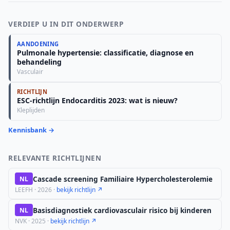
VERDIEP U IN DIT ONDERWERP
AANDOENING
Pulmonale hypertensie: classificatie, diagnose en
behandeling
Vasculair
RICHTLIJN
ESC-richtlijn Endocarditis 2023: wat is nieuw?
Kleplijden
Kennisbank →
RELEVANTE RICHTLIJNEN
Cascade screening Familiaire Hypercholesterolemie
NL
LEEFH · 2026 ·
bekijk richtlijn ↗
Basisdiagnostiek cardiovasculair risico bij kinderen
NL
NVK · 2025 ·
bekijk richtlijn ↗