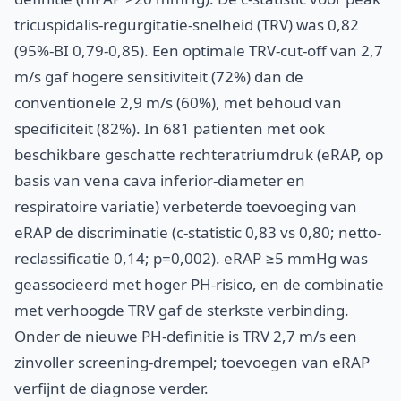
tricuspidalis-regurgitatie-snelheid (TRV) was 0,82
(95%-BI 0,79-0,85). Een optimale TRV-cut-off van 2,7
m/s gaf hogere sensitiviteit (72%) dan de
conventionele 2,9 m/s (60%), met behoud van
specificiteit (82%). In 681 patiënten met ook
beschikbare geschatte rechteratriumdruk (eRAP, op
basis van vena cava inferior-diameter en
respiratoire variatie) verbeterde toevoeging van
eRAP de discriminatie (c-statistic 0,83 vs 0,80; netto-
reclassificatie 0,14; p=0,002). eRAP ≥5 mmHg was
geassocieerd met hoger PH-risico, en de combinatie
met verhoogde TRV gaf de sterkste verbinding.
Onder de nieuwe PH-definitie is TRV 2,7 m/s een
zinvoller screening-drempel; toevoegen van eRAP
verfijnt de diagnose verder.