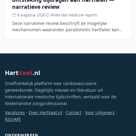
narratieve review
8 augustus 2026
Molecular medicine reports
Deze narratieve review beschrijft de mogelijke
mechanismen waaronder parodontitis hartfalen kan
verergeren, zoals systemische ontsteking, microbiële
verschuivin
Hart
Vaat
.nl
Onafhankelijk platform voor cardiovasculaire
geneeskunde. Dagelijks nieuws en literatuur uit
internationale medische tijdschriften, vertaald voor de
Nederlandse zorgprofessional.
Vacatures
·
Over HartVaat.nl
·
Contact
·
Voor Uitgevers
·
RSS/API
ONDERWERPEN