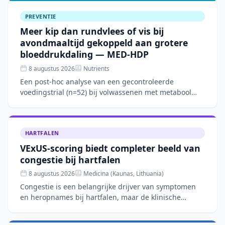
PREVENTIE
Meer kip dan rundvlees of vis bij
avondmaaltijd gekoppeld aan grotere
bloeddrukdaling — MED-HDP
8 augustus 2026
Nutrients
Een post-hoc analyse van een gecontroleerde
voedingstrial (n=52) bij volwassenen met metabool
syndroom toont aan dat een Mediterraan
dieetpatroon over 12 weken
HARTFALEN
VExUS-scoring biedt completer beeld van
congestie bij hartfalen
8 augustus 2026
Medicina (Kaunas, Lithuania)
Congestie is een belangrijke drijver van symptomen
en heropnames bij hartfalen, maar de klinische
beoordeling blijft complex. Dit narratieve overzicht
bespreekt