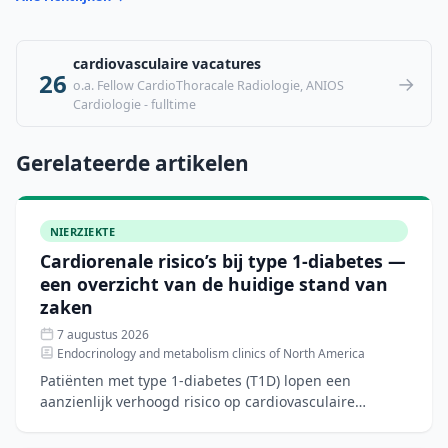
cardiovasculaire vacatures
26
→
o.a. Fellow CardioThoracale Radiologie, ANIOS
Cardiologie - fulltime
Gerelateerde artikelen
NIERZIEKTE
Cardiorenale risico’s bij type 1-diabetes —
een overzicht van de huidige stand van
zaken
7 augustus 2026
Endocrinology and metabolism clinics of North America
Patiënten met type 1-diabetes (T1D) lopen een
aanzienlijk verhoogd risico op cardiovasculaire
aandoeningen, hartfalen en chronische nierziekte.
Hoewel nieuwe di