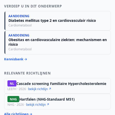
VERDIEP U IN DIT ONDERWERP
AANDOENING
Diabetes mellitus type 2 en cardiovasculair risico
Cardiometabool
AANDOENING
Obesitas en cardiovasculaire ziekten: mechanismen en
risico
Cardiometabool
Kennisbank →
RELEVANTE RICHTLIJNEN
Cascade screening Familiaire Hypercholesterolemie
NL
LEEFH · 2026 ·
bekijk richtlijn ↗
Hartfalen (NHG-Standaard M51)
NHG
NHG · 2026 ·
bekijk richtlijn ↗
Alle richtlijnen →