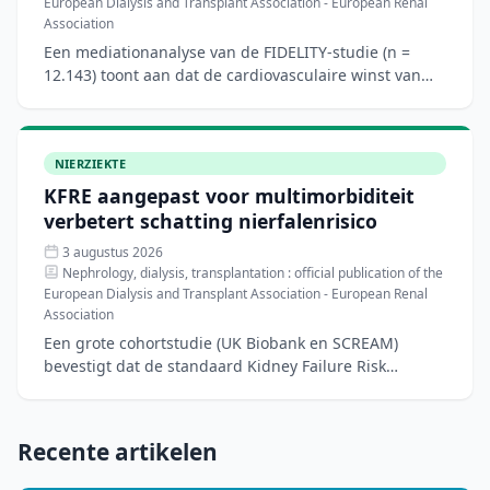
European Dialysis and Transplant Association - European Renal
Association
Een mediationanalyse van de FIDELITY-studie (n =
12.143) toont aan dat de cardiovasculaire winst van
finerenone bij patiënten met type 2-diabetes en
chronische
NIERZIEKTE
KFRE aangepast voor multimorbiditeit
verbetert schatting nierfalenrisico
3 augustus 2026
Nephrology, dialysis, transplantation : official publication of the
European Dialysis and Transplant Association - European Renal
Association
Een grote cohortstudie (UK Biobank en SCREAM)
bevestigt dat de standaard Kidney Failure Risk
Equation (KFRE) het risico op nierfalen onderschat bij
patiënten me
Recente artikelen