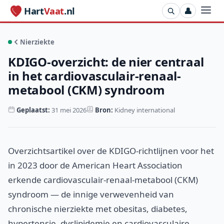
Hart
Vaat
.nl
👤
Nierziekte
KDIGO-overzicht: de nier centraal
in het cardiovasculair-renaal-
metabool (CKM) syndroom
Geplaatst:
31 mei 2026
Bron:
Kidney international
Overzichtsartikel over de KDIGO-richtlijnen voor het
in 2023 door de American Heart Association
erkende cardiovasculair-renaal-metabool (CKM)
syndroom — de innige verwevenheid van
chronische nierziekte met obesitas, diabetes,
hypertensie, dyslipidemie en cardiovasculaire