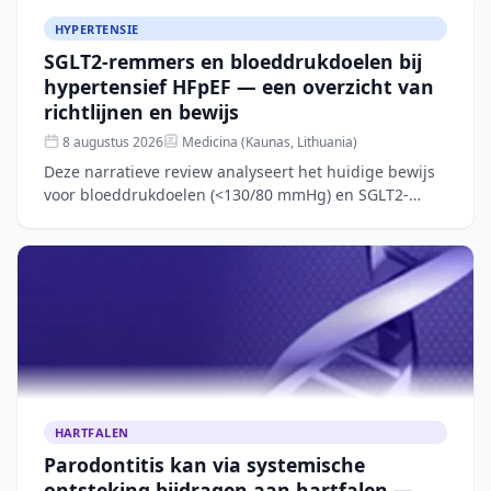
HYPERTENSIE
SGLT2-remmers en bloeddrukdoelen bij
hypertensief HFpEF — een overzicht van
richtlijnen en bewijs
8 augustus 2026
Medicina (Kaunas, Lithuania)
Deze narratieve review analyseert het huidige bewijs
voor bloeddrukdoelen (<130/80 mmHg) en SGLT2-
remmertherapie bij patiënten met hypertensief
hartfalen met be
HARTFALEN
Parodontitis kan via systemische
ontsteking bijdragen aan hartfalen —