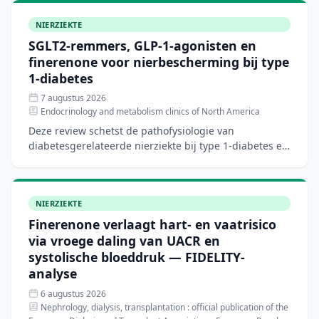
NIERZIEKTE
SGLT2-remmers, GLP-1-agonisten en
finerenone voor nierbescherming bij type
1-diabetes
7 augustus 2026
Endocrinology and metabolism clinics of North America
Deze review schetst de pathofysiologie van
diabetesgerelateerde nierziekte bij type 1-diabetes en
bespreekt het biologische rationale voor
nierbeschermende ther
NIERZIEKTE
Finerenone verlaagt hart- en vaatrisico
via vroege daling van UACR en
systolische bloeddruk — FIDELITY-
analyse
6 augustus 2026
Nephrology, dialysis, transplantation : official publication of the