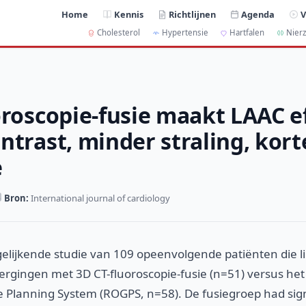
Home
Kennis
Richtlijnen
Agenda
V
Cholesterol
Hypertensie
Hartfalen
Nierz
oroscopie-fusie maakt LAAC ef
ntrast, minder straling, kort
e
Bron:
International journal of cardiology
elijkende studie van 109 opeenvolgende patiënten die l
ergingen met 3D CT-fluoroscopie-fusie (n=51) versus het
 Planning System (ROGPS, n=58). De fusiegroep had sign