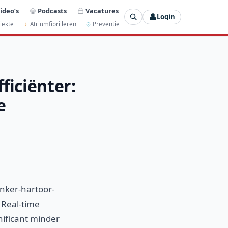
ideo’s
Podcasts
Vacatures
👤
Login
iekte
Atriumfibrilleren
Preventie
ficiënter:
e
inker-hartoor-
 Real-time
ificant minder