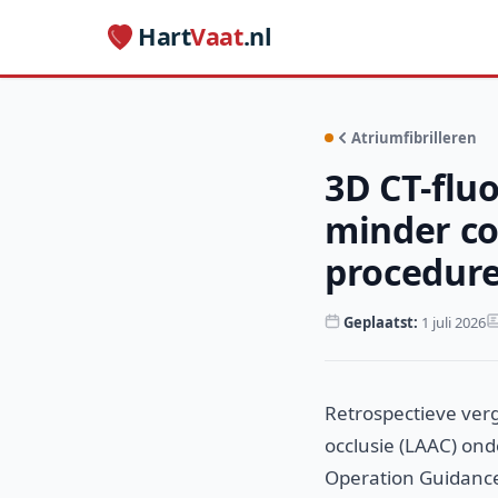
Hart
Vaat
.nl
Atriumfibrilleren
3D CT-flu
minder co
procedur
Geplaatst:
1 juli 2026
Retrospectieve verg
occlusie (LAAC) ond
Operation Guidance