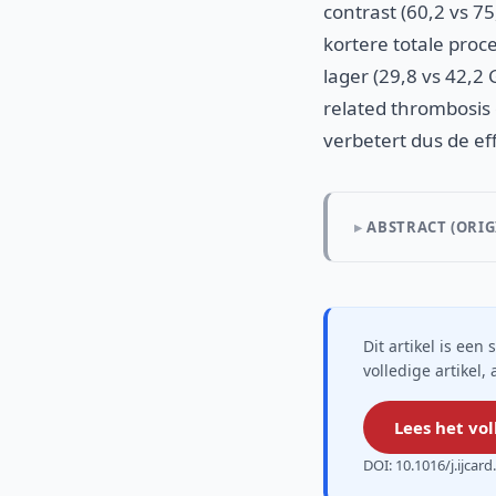
contrast (60,2 vs 75
kortere totale proc
lager (29,8 vs 42,2
related thrombosis e
verbetert dus de ef
ABSTRACT (ORIG
Dit artikel is ee
volledige artikel,
Lees het vol
DOI: 10.1016/j.ijcar