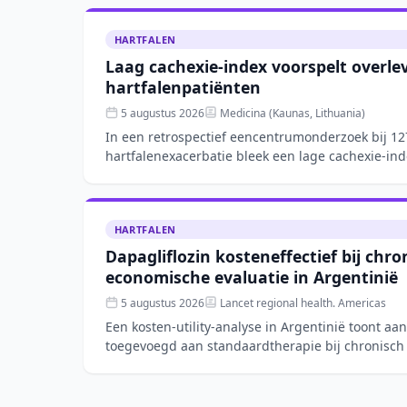
HARTFALEN
Laag cachexie-index voorspelt overle
hartfalenpatiënten
5 augustus 2026
Medicina (Kaunas, Lithuania)
In een retrospectief eencentrumonderzoek bij 12
hartfalenexacerbatie bleek een lage cachexie-ind
spiermassa, albumine e
HARTFALEN
Dapagliflozin kosteneffectief bij chr
economische evaluatie in Argentinië
5 augustus 2026
Lancet regional health. Americas
Een kosten-utility-analyse in Argentinië toont aan
toegevoegd aan standaardtherapie bij chronisch h
Op basis van d