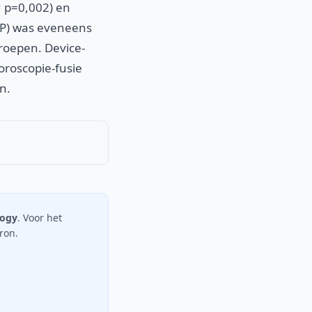
n; p=0,002) en
DAP) was eveneens
groepen. Device-
uoroscopie-fusie
n.
logy
. Voor het
bron.