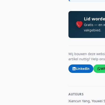
Lid worde
Gratis — en 
vakgebied.
Wij bouwen deze websit
artikel nuttig? Help on
LinkedIn
Wh
AUTEURS
Xiancun Yang, Youwei 