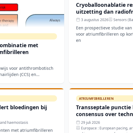
Cryoballoonablatie re
uitzetting dan radiof
3 augustus 2026
Sensors (Bas
Een prospectieve studie van 
voor atriumfibrilleren op kor
en
combinatie met
mfibrilleren
ewijs voor antithrombotisch
nairlijden (CCS) en
ATRIUMFIBRILLEREN
ert bloedingen bij
Transseptale punctie 
consensus over techn
 and haemostasis
29 juli 2026
Europace : European pacing, arr
ënten met atriumfibrilleren