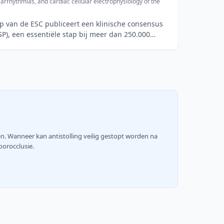
arrhythmias, and cardiac cellular electrophysiology of the
p van de ESC publiceert een klinische consensus
SP), een essentiële stap bij meer dan 250.000
en. Wanneer kan antistolling veilig gestopt worden na
oorocclusie.