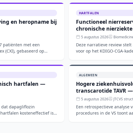
HARTFALEN
ving en heropname bij
Functioneel nierreser
chronische nierziekte
5 augustus 2026
Biomedicin
7 patiënten met een
Deze narratieve review stel
ex (CXI), gebaseerd op
voor op het KDIGO-CGA-kader
nierfunctiereserve (RFR), bl
ALGEMEEN
onisch hartfalen —
Hogere ziekenhuisvolu
transcarotide TAVR — m
5 augustus 2026
JTCVS struc
 dat dapagliflozin
Een retrospectieve analyse 
artfalen kosteneffectief is.
procedures in de VS toont 
met kortere verblijfsd