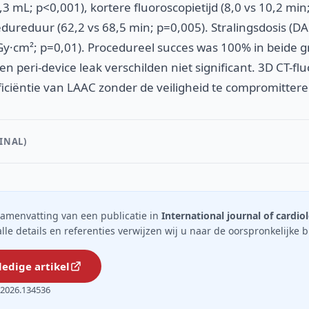
,3 mL; p<0,001), kortere fluoroscopietijd (8,0 vs 10,2 mi
edureduur (62,2 vs 68,5 min; p=0,005). Stralingsdosis (
 Gy·cm²; p=0,01). Procedureel succes was 100% in beide 
n peri-device leak verschilden niet significant. 3D CT-fl
ficiëntie van LAAC zonder de veiligheid te compromittere
INAL)
n samenvatting van een publicatie in
International journal of cardio
 alle details en referenties verwijzen wij u naar de oorspronkelijke 
ledige artikel
d.2026.134536