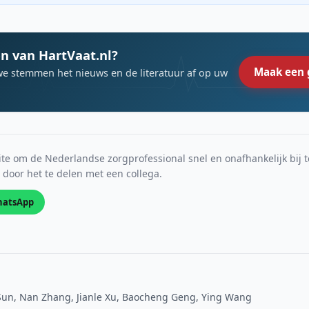
n van HartVaat.nl?
Maak een 
we stemmen het nieuws en de literatuur af op uw
e om de Nederlandse zorgprofessional snel en onafhankelijk bij t
s door het te delen met een collega.
atsApp
Sun, Nan Zhang, Jianle Xu, Baocheng Geng, Ying Wang