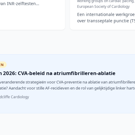
working groups on cardiac pacing, 
van INR-zelftesten
European Society of Cardiology
Een internationale werkgroe
over transseptale punctie (T
jaarlijkse
EN
2026: CVA-beleid na atriumfibrilleren-ablatie
veranderende strategieën voor CVA-preventie na ablatie van atriumfibriller
tie? Aandacht voor stille AF-recidieven en de rol van gelijktijdige linker hart
cliffe Cardiology