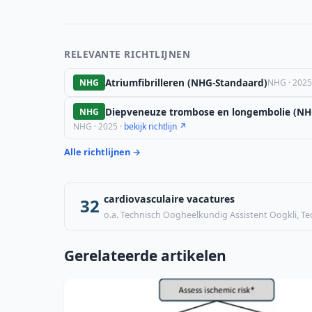
RELEVANTE RICHTLIJNEN
Atriumfibrilleren (NHG-Standaard)
NHG
NHG · 2025
Diepveneuze trombose en longembolie (NH
NHG
NHG · 2025 ·
bekijk richtlijn ↗
Alle richtlijnen →
cardiovasculaire vacatures
32
o.a. Technisch Oogheelkundig Assistent Oogkli, T
Gerelateerde artikelen