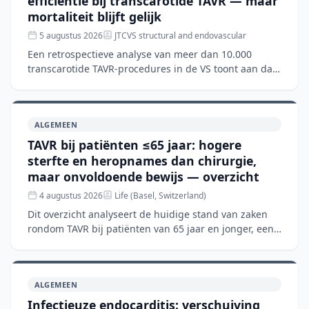
efficiëntie bij transcarotide TAVR — maar
mortaliteit blijft gelijk
5 augustus 2026
JTCVS structural and endovascular
Een retrospectieve analyse van meer dan 10.000
transcarotide TAVR-procedures in de VS toont aan dat
hogere ziekenhuisvolumes gepaard gaan met kortere
verblijfsd
ALGEMEEN
TAVR bij patiënten ≤65 jaar: hogere
sterfte en heropnames dan chirurgie,
maar onvoldoende bewijs — overzicht
4 augustus 2026
Life (Basel, Switzerland)
Dit overzicht analyseert de huidige stand van zaken
rondom TAVR bij patiënten van 65 jaar en jonger, een
groep waar de richtlijnen nog steeds chirurgische
aorta
ALGEMEEN
Infectieuze endocarditis: verschuiving