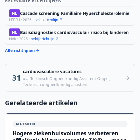
RELEVANTE RICHTLIJNEN
Cascade screening Familiaire Hypercholesterolemie
NL
LEEFH · 2026 ·
bekijk richtlijn ↗
Basisdiagnostiek cardiovasculair risico bij kinderen
NL
NVK · 2025 ·
bekijk richtlijn ↗
Alle richtlijnen →
cardiovasculaire vacatures
31
→
o.a. Technisch Oogheelkundig Assistent Oogkli,
Technisch oogheelkundig assistent
Gerelateerde artikelen
ALGEMEEN
Hogere ziekenhuisvolumes verbeteren