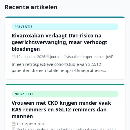
Recente artikelen
PREVENTIE
Rivaroxaban verlaagt DVT-risico na
gewrichtsvervanging, maar verhoogt
bloedingen
10 augustus 2026
Journal of visualized experiments : JoVE
In een retrospectieve cohortstudie van 32.512
patiënten die een totale heup- of knieprothese
ondergingen, bleek rivaroxaban het risico op diep
veneuze trombose
NIERZIEKTE
Vrouwen met CKD krijgen minder vaak
RAS-remmers en SGLT2-remmers dan
mannen
10 augustus 2026
Nephrology, dialysis, transplantation : official publication of the