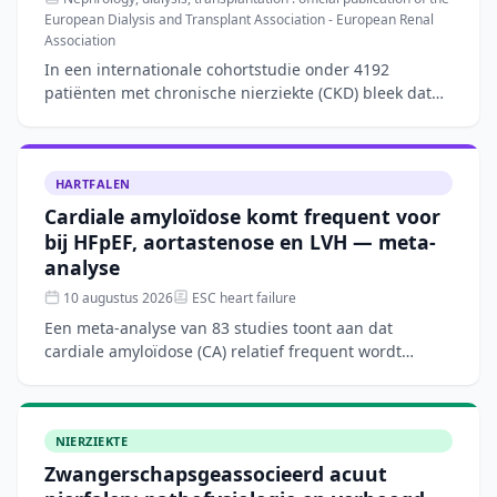
European Dialysis and Transplant Association - European Renal
Association
In een internationale cohortstudie onder 4192
patiënten met chronische nierziekte (CKD) bleek dat
vrouwen significant minder vaak RAS-remmers (OR
0,75) en SGLT2
HARTFALEN
Cardiale amyloïdose komt frequent voor
bij HFpEF, aortastenose en LVH — meta-
analyse
10 augustus 2026
ESC heart failure
Een meta-analyse van 83 studies toont aan dat
cardiale amyloïdose (CA) relatief frequent wordt
gevonden bij patiënten met HFpEF/HFmrEF (12,6%),
ernstige aortast
NIERZIEKTE
Zwangerschapsgeassocieerd acuut