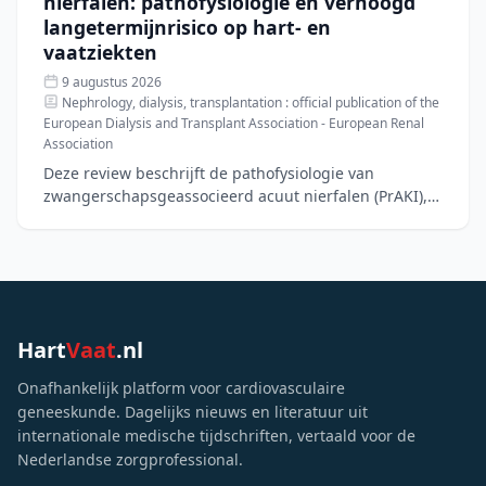
nierfalen: pathofysiologie en verhoogd
langetermijnrisico op hart- en
vaatziekten
9 augustus 2026
Nephrology, dialysis, transplantation : official publication of the
European Dialysis and Transplant Association - European Renal
Association
Deze review beschrijft de pathofysiologie van
zwangerschapsgeassocieerd acuut nierfalen (PrAKI),
een aandoening met een incidentie van 40–100 per
10.000 zwanger
Hart
Vaat
.nl
Onafhankelijk platform voor cardiovasculaire
geneeskunde. Dagelijks nieuws en literatuur uit
internationale medische tijdschriften, vertaald voor de
Nederlandse zorgprofessional.