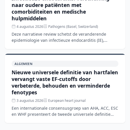
naar oudere patiënten met
comorbiditeiten en medische
hulpmiddelen
4 augustus 2026
Pathogens (Basel, Switzerland)
Deze narratieve review schetst de veranderende
epidemiologie van infectieuze endocarditis (IE),
waarbij de patiëntenpopulatie verschuift van jongeren
met aangeb
ALGEMEEN
Nieuwe universele definitie van hartfalen
vervangt vaste EF-cutoffs door
verbeterde, behouden en verminderde
fenotypes
3 augustus 2026
European heart journal
Een internationale consensusgroep van AHA, ACC, ESC
en WHF presenteert de tweede universele definitie
van hartfalen om diagnostische ambiguïteiten en
wereldwijd