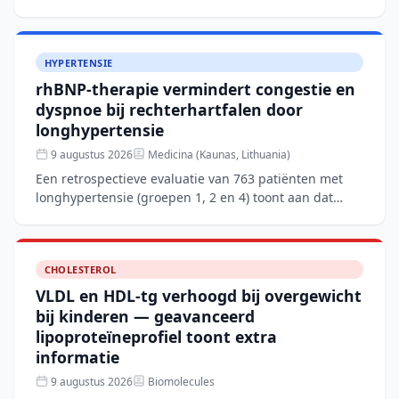
wordt gedreven door systemische ontsteking en
viscerale adipositeit.
HYPERTENSIE
rhBNP-therapie vermindert congestie en
dyspnoe bij rechterhartfalen door
longhypertensie
9 augustus 2026
Medicina (Kaunas, Lithuania)
Een retrospectieve evaluatie van 763 patiënten met
longhypertensie (groepen 1, 2 en 4) toont aan dat
aanvullende rhBNP-therapie naast conventionele
behandeling
CHOLESTEROL
VLDL en HDL-tg verhoogd bij overgewicht
bij kinderen — geavanceerd
lipoproteïneprofiel toont extra
informatie
9 augustus 2026
Biomolecules