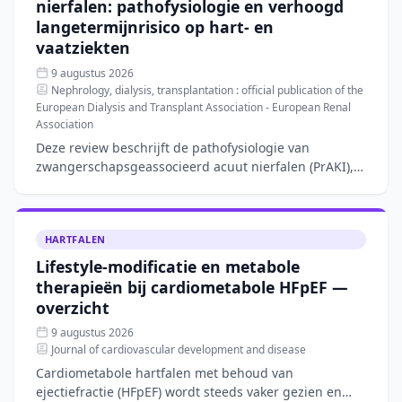
nierfalen: pathofysiologie en verhoogd
langetermijnrisico op hart- en
vaatziekten
9 augustus 2026
Nephrology, dialysis, transplantation : official publication of the
European Dialysis and Transplant Association - European Renal
Association
Deze review beschrijft de pathofysiologie van
zwangerschapsgeassocieerd acuut nierfalen (PrAKI),
een aandoening met een incidentie van 40–100 per
10.000 zwanger
HARTFALEN
Lifestyle-modificatie en metabole
therapieën bij cardiometabole HFpEF —
overzicht
9 augustus 2026
Journal of cardiovascular development and disease
Cardiometabole hartfalen met behoud van
ejectiefractie (HFpEF) wordt steeds vaker gezien en