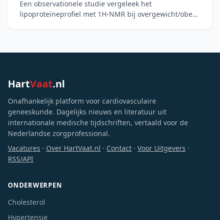
Een observationele studie vergeleek het
lipoproteïneprofiel met 1H-NMR bij overgewicht/obese
kinderen met normaalgewichtige leeftijdsgenoten. De
overgewichtsgro
Hart
Vaat
.nl
Onafhankelijk platform voor cardiovasculaire
geneeskunde. Dagelijks nieuws en literatuur uit
internationale medische tijdschriften, vertaald voor de
Nederlandse zorgprofessional.
Vacatures
·
Over HartVaat.nl
·
Contact
·
Voor Uitgevers
·
RSS/API
ONDERWERPEN
Cholesterol
Hypertensie