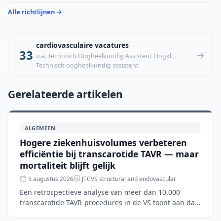
Alle richtlijnen →
cardiovasculaire vacatures
33
→
o.a. Technisch Oogheelkundig Assistent Oogkli,
Technisch oogheelkundig assistent
Gerelateerde artikelen
ALGEMEEN
Hogere ziekenhuisvolumes verbeteren
efficiëntie bij transcarotide TAVR — maar
mortaliteit blijft gelijk
5 augustus 2026
JTCVS structural and endovascular
Een retrospectieve analyse van meer dan 10.000
transcarotide TAVR-procedures in de VS toont aan dat
hogere ziekenhuisvolumes gepaard gaan met kortere