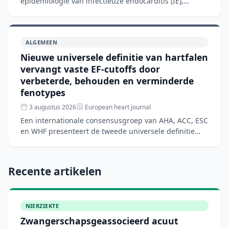
epidemiologie van infectieuze endocarditis (IE),
waarbij de patiëntenpopulatie verschuift van jongeren
met aangeb
ALGEMEEN
Nieuwe universele definitie van hartfalen
vervangt vaste EF-cutoffs door
verbeterde, behouden en verminderde
fenotypes
3 augustus 2026
European heart journal
Een internationale consensusgroep van AHA, ACC, ESC
en WHF presenteert de tweede universele definitie
van hartfalen om diagnostische ambiguïteiten en
wereldwijd
Recente artikelen
NIERZIEKTE
Zwangerschapsgeassocieerd acuut