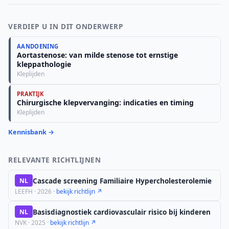
VERDIEP U IN DIT ONDERWERP
AANDOENING
Aortastenose: van milde stenose tot ernstige
kleppathologie
Kleplijden
PRAKTIJK
Chirurgische klepvervanging: indicaties en timing
Kleplijden
Kennisbank →
RELEVANTE RICHTLIJNEN
Cascade screening Familiaire Hypercholesterolemie
NL
LEEFH · 2026 ·
bekijk richtlijn ↗
Basisdiagnostiek cardiovasculair risico bij kinderen
NL
NVK · 2025 ·
bekijk richtlijn ↗