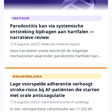
HARTFALEN
Parodontitis kan via systemische
ontsteking bijdragen aan hartfalen —
narratieve review
8 augustus 2026
Molecular medicine reports
Deze narratieve review beschrijft de mogelijke
mechanismen waaronder parodontitis hartfalen kan
verergeren, zoals systemische ontsteking, microbiële
verschuivin
ATRIUMFIBRILLEREN
Lage voorspelde adherentie verhoogt
stroke-risico bij AF-patiënten die starten
met orale anticoagulatie
8 augustus 2026
International journal of cardiology
In een retrospectieve cohortstudie van 11.233 AF-