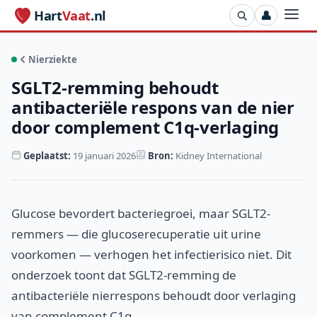
Hart
Vaat
.nl
👤
Nierziekte
SGLT2-remming behoudt
antibacteriële respons van de nier
door complement C1q-verlaging
Geplaatst:
19 januari 2026
Bron:
Kidney International
Glucose bevordert bacteriegroei, maar SGLT2-
remmers — die glucoserecuperatie uit urine
voorkomen — verhogen het infectierisico niet. Dit
onderzoek toont dat SGLT2-remming de
antibacteriële nierrespons behoudt door verlaging
van complement C1q.