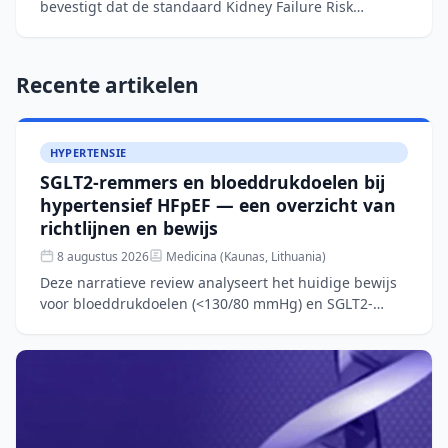
bevestigt dat de standaard Kidney Failure Risk
Equation (KFRE) het risico op nierfalen onderschat bij
patiënten me
Recente artikelen
HYPERTENSIE
SGLT2-remmers en bloeddrukdoelen bij
hypertensief HFpEF — een overzicht van
richtlijnen en bewijs
8 augustus 2026
Medicina (Kaunas, Lithuania)
Deze narratieve review analyseert het huidige bewijs
voor bloeddrukdoelen (<130/80 mmHg) en SGLT2-
remmertherapie bij patiënten met hypertensief
hartfalen met be