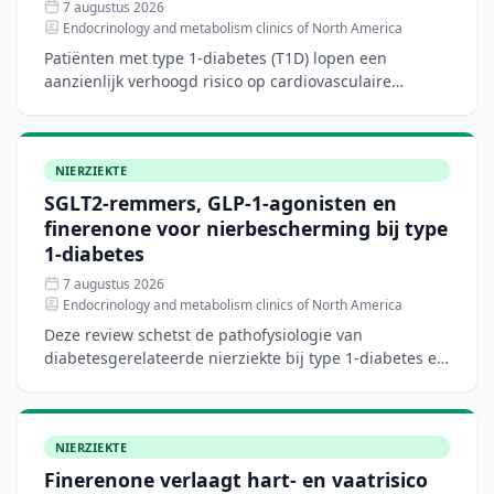
7 augustus 2026
Endocrinology and metabolism clinics of North America
Patiënten met type 1-diabetes (T1D) lopen een
aanzienlijk verhoogd risico op cardiovasculaire
aandoeningen, hartfalen en chronische nierziekte.
Hoewel nieuwe di
NIERZIEKTE
SGLT2-remmers, GLP-1-agonisten en
finerenone voor nierbescherming bij type
1-diabetes
7 augustus 2026
Endocrinology and metabolism clinics of North America
Deze review schetst de pathofysiologie van
diabetesgerelateerde nierziekte bij type 1-diabetes en
bespreekt het biologische rationale voor
nierbeschermende ther
NIERZIEKTE
Finerenone verlaagt hart- en vaatrisico