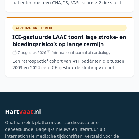
patiënten met een CHA₂DS₂-VASc-score ≥ 2 die startten
met orale anticoagulatie, werd de Medication
Adherence Sc
ATRIUMFIBRILLEREN
ICE-gestuurde LAAC toont lage stroke- en
bloedingsrisico’s op lange termijn
7 augustus 2026
International journal of cardiology
Een retrospectief cohort van 411 patiënten die tussen
2009 en 2024 een ICE-gestuurde sluiting van het
linkeratriumappendage (LAAC) ondergingen, toonde
een techn
Hart
Vaat
.nl
Onafhankelijk platform voor cardiovasculaire
geneeskunde. Dagelijks nieuws en literatuur uit
internationale medische tijdschriften, vertaald voor de