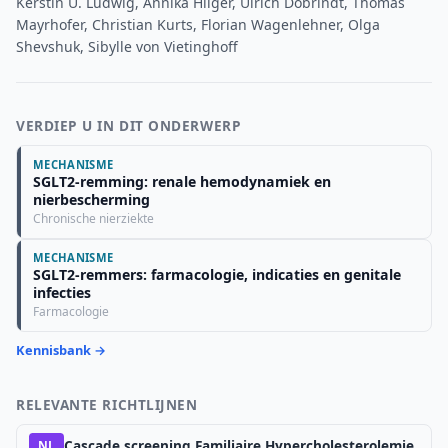
Kerstin U. Ludwig, Annika Hilger, Ulrich Dobrindt, Thomas
Mayrhofer, Christian Kurts, Florian Wagenlehner, Olga
Shevshuk, Sibylle von Vietinghoff
VERDIEP U IN DIT ONDERWERP
MECHANISME
SGLT2-remming: renale hemodynamiek en
nierbescherming
Chronische nierziekte
MECHANISME
SGLT2-remmers: farmacologie, indicaties en genitale
infecties
Farmacologie
Kennisbank →
RELEVANTE RICHTLIJNEN
Cascade screening Familiaire Hypercholesterolemie
NL