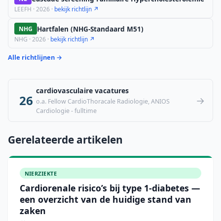
LEEFH · 2026 ·
bekijk richtlijn ↗
Hartfalen (NHG-Standaard M51)
NHG
NHG · 2026 ·
bekijk richtlijn ↗
Alle richtlijnen →
cardiovasculaire vacatures
26
→
o.a. Fellow CardioThoracale Radiologie, ANIOS
Cardiologie - fulltime
Gerelateerde artikelen
NIERZIEKTE
Cardiorenale risico’s bij type 1-diabetes —
een overzicht van de huidige stand van
zaken