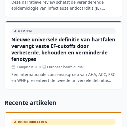
Deze narratieve review schetst de veranderende
epidemiologie van infectieuze endocarditis (IE),
waarbij de patiëntenpopulatie verschuift van jongeren
met aangeb
ALGEMEEN
Nieuwe universele definitie van hartfalen
vervangt vaste EF-cutoffs door
verbeterde, behouden en verminderde
fenotypes
3 augustus 2026
European heart journal
Een internationale consensusgroep van AHA, ACC, ESC
en WHF presenteert de tweede universele definitie
van hartfalen om diagnostische ambiguïteiten en
wereldwijd
Recente artikelen
ATRIUMFIBRILLEREN