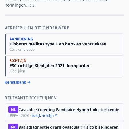
Ronningen, P. S.
VERDIEP U IN DIT ONDERWERP
AANDOENING
Diabetes mellitus type 1 en hart- en vaatziekten
Cardiometabool
RICHTLIJN
ESC-richtlijn Kleplijden 2021: kernpunten
Kleplijden
Kennisbank →
RELEVANTE RICHTLIJNEN
Cascade screening Familiaire Hypercholesterolemie
NL
LEEFH · 2026 ·
bekijk richtlijn ↗
Basisdiagnostiek cardiovasculair risico bij kinderen
NL