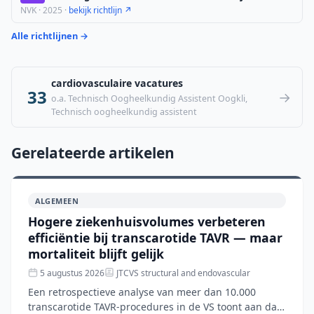
NVK · 2025 ·
bekijk richtlijn ↗
Alle richtlijnen →
cardiovasculaire vacatures
33
→
o.a. Technisch Oogheelkundig Assistent Oogkli,
Technisch oogheelkundig assistent
Gerelateerde artikelen
ALGEMEEN
Hogere ziekenhuisvolumes verbeteren
efficiëntie bij transcarotide TAVR — maar
mortaliteit blijft gelijk
5 augustus 2026
JTCVS structural and endovascular
Een retrospectieve analyse van meer dan 10.000
transcarotide TAVR-procedures in de VS toont aan dat