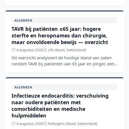
hogere ziekenhuisvolumes gepaard gaan met kortere
verblijfsd
ALGEMEEN
TAVR bij patiënten ≤65 jaar: hogere
sterfte en heropnames dan chirurgie,
maar onvoldoende bewijs — overzicht
4 augustus 2026
Life (Basel, Switzerland)
Dit overzicht analyseert de huidige stand van zaken
rondom TAVR bij patiënten van 65 jaar en jonger, een
groep waar de richtlijnen nog steeds chirurgische
aorta
ALGEMEEN
Infectieuze endocarditis: verschuiving
naar oudere patiënten met
comorbiditeiten en medische
hulpmiddelen
4 augustus 2026
Pathogens (Basel, Switzerland)