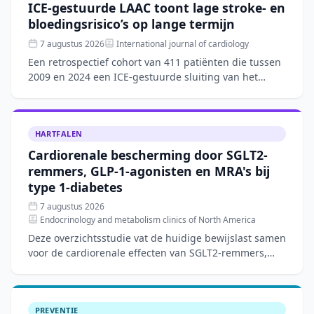
ICE-gestuurde LAAC toont lage stroke- en
bloedingsrisico’s op lange termijn
7 augustus 2026
International journal of cardiology
Een retrospectief cohort van 411 patiënten die tussen
2009 en 2024 een ICE-gestuurde sluiting van het
linkeratriumappendage (LAAC) ondergingen, toonde
een techn
HARTFALEN
Cardiorenale bescherming door SGLT2-
remmers, GLP-1-agonisten en MRA's bij
type 1-diabetes
7 augustus 2026
Endocrinology and metabolism clinics of North America
Deze overzichtsstudie vat de huidige bewijslast samen
voor de cardiorenale effecten van SGLT2-remmers,
GLP-1-agonisten en mineralocorticoïde-
receptorantagoniste
PREVENTIE