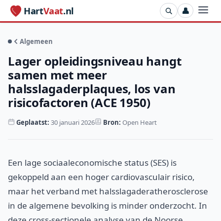
Hart
Vaat
.nl
👤
Algemeen
Lager opleidingsniveau hangt
samen met meer
halsslagaderplaques, los van
risicofactoren (ACE 1950)
Geplaatst:
30 januari 2026
Bron:
Open Heart
Een lage sociaaleconomische status (SES) is
gekoppeld aan een hoger cardiovasculair risico,
maar het verband met halsslagaderatherosclerose
in de algemene bevolking is minder onderzocht. In
deze cross-sectionele analyse van de Noorse