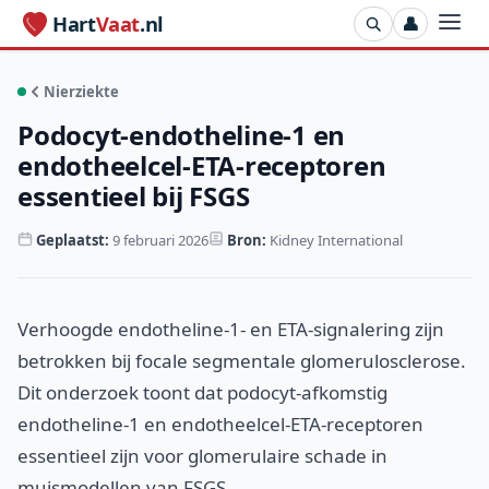
Hart
Vaat
.nl
👤
Nierziekte
Podocyt-endotheline-1 en
endotheelcel-ETA-receptoren
essentieel bij FSGS
Geplaatst:
9 februari 2026
Bron:
Kidney International
Verhoogde endotheline-1- en ETA-signalering zijn
betrokken bij focale segmentale glomerulosclerose.
Dit onderzoek toont dat podocyt-afkomstig
endotheline-1 en endotheelcel-ETA-receptoren
essentieel zijn voor glomerulaire schade in
muismodellen van FSGS.