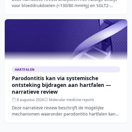
voor bloeddrukdoelen (<130/80 mmHg) en SGLT2-
remmertherapie bij patiënten met hypertensief
hartfalen met be
HARTFALEN
Parodontitis kan via systemische
ontsteking bijdragen aan hartfalen —
narratieve review
8 augustus 2026
Molecular medicine reports
Deze narratieve review beschrijft de mogelijke
mechanismen waaronder parodontitis hartfalen kan
verergeren, zoals systemische ontsteking, microbiële
verschuivin