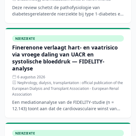
Deze review schetst de pathofysiologie van
diabetesgerelateerde nierziekte bij type 1-diabetes en
bespreekt het biologische rationale voor
nierbeschermende ther
NIERZIEKTE
Finerenone verlaagt hart- en vaatrisico
via vroege daling van UACR en
systolische bloeddruk — FIDELITY-
analyse
6 augustus 2026
Nephrology, dialysis, transplantation : official publication of the
European Dialysis and Transplant Association - European Renal
Association
Een mediationanalyse van de FIDELITY-studie (n =
12.143) toont aan dat de cardiovasculaire winst van
finerenone bij patiënten met type 2-diabetes en
chronische
NIERZIEKTE