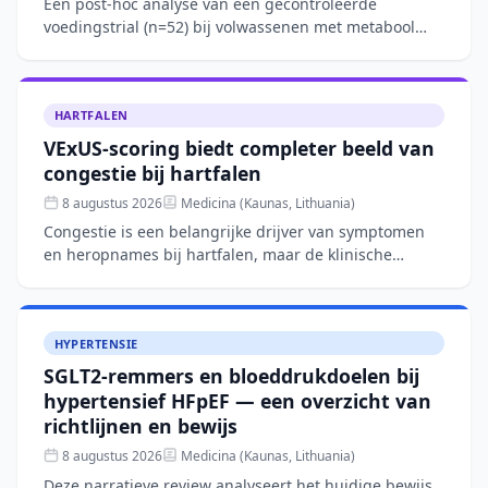
Een post-hoc analyse van een gecontroleerde
voedingstrial (n=52) bij volwassenen met metabool
syndroom toont aan dat een Mediterraan
dieetpatroon over 12 weken
HARTFALEN
VExUS-scoring biedt completer beeld van
congestie bij hartfalen
8 augustus 2026
Medicina (Kaunas, Lithuania)
Congestie is een belangrijke drijver van symptomen
en heropnames bij hartfalen, maar de klinische
beoordeling blijft complex. Dit narratieve overzicht
bespreekt
HYPERTENSIE
SGLT2-remmers en bloeddrukdoelen bij
hypertensief HFpEF — een overzicht van
richtlijnen en bewijs
8 augustus 2026
Medicina (Kaunas, Lithuania)
Deze narratieve review analyseert het huidige bewijs