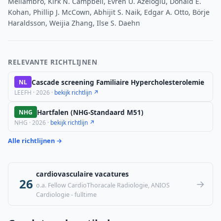
Meliambro, Kirk N. Campbell, Evren U. Azeloglu, Donald E.
Kohan, Phillip J. McCown, Abhijit S. Naik, Edgar A. Otto, Börje
Haraldsson, Weijia Zhang, Ilse S. Daehn
RELEVANTE RICHTLIJNEN
Cascade screening Familiaire Hypercholesterolemie
NL
LEEFH · 2026 ·
bekijk richtlijn ↗
Hartfalen (NHG-Standaard M51)
NHG
NHG · 2026 ·
bekijk richtlijn ↗
Alle richtlijnen →
cardiovasculaire vacatures
26
→
o.a. Fellow CardioThoracale Radiologie, ANIOS
Cardiologie - fulltime