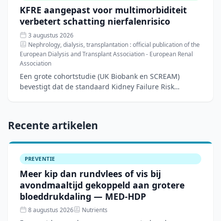
KFRE aangepast voor multimorbiditeit
verbetert schatting nierfalenrisico
3 augustus 2026
Nephrology, dialysis, transplantation : official publication of the
European Dialysis and Transplant Association - European Renal
Association
Een grote cohortstudie (UK Biobank en SCREAM)
bevestigt dat de standaard Kidney Failure Risk
Equation (KFRE) het risico op nierfalen onderschat bij
patiënten me
Recente artikelen
PREVENTIE
Meer kip dan rundvlees of vis bij
avondmaaltijd gekoppeld aan grotere
bloeddrukdaling — MED-HDP
8 augustus 2026
Nutrients