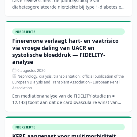
Deze review schetst de pathofysiologie van
diabetesgerelateerde nierziekte bij type 1-diabetes en
bespreekt het biologische rationale voor
nierbeschermende ther
NIERZIEKTE
Finerenone verlaagt hart- en vaatrisico
via vroege daling van UACR en
systolische bloeddruk — FIDELITY-
analyse
6 augustus 2026
Nephrology, dialysis, transplantation : official publication of the
European Dialysis and Transplant Association - European Renal
Association
Een mediationanalyse van de FIDELITY-studie (n =
12.143) toont aan dat de cardiovasculaire winst van
finerenone bij patiënten met type 2-diabetes en
chronische
NIERZIEKTE
KFRE aangepast voor multimorbiditeit