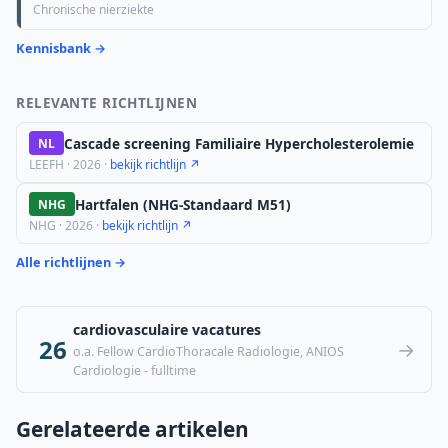
Chronische nierziekte
Kennisbank →
RELEVANTE RICHTLIJNEN
Cascade screening Familiaire Hypercholesterolemie
NL
LEEFH · 2026 ·
bekijk richtlijn ↗
Hartfalen (NHG-Standaard M51)
NHG
NHG · 2026 ·
bekijk richtlijn ↗
Alle richtlijnen →
cardiovasculaire vacatures
26
→
o.a. Fellow CardioThoracale Radiologie, ANIOS
Cardiologie - fulltime
Gerelateerde artikelen