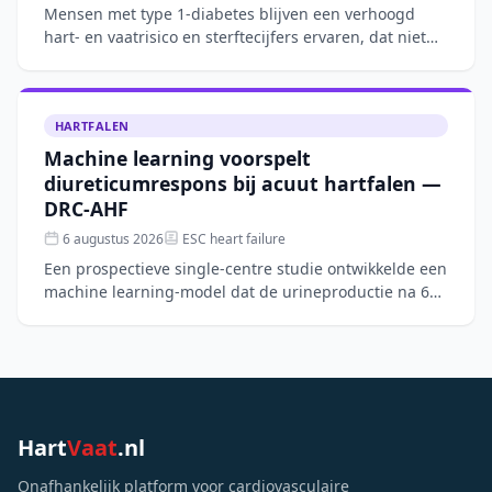
Mensen met type 1-diabetes blijven een verhoogd
hart- en vaatrisico en sterftecijfers ervaren, dat niet
volledig verklaard wordt door traditionele risicofactore
HARTFALEN
Machine learning voorspelt
diureticumrespons bij acuut hartfalen —
DRC-AHF
6 augustus 2026
ESC heart failure
Een prospectieve single-centre studie ontwikkelde een
machine learning-model dat de urineproductie na 6
uur intraveneuze furosemide bij acuut hartfalen
nauwkeur
Hart
Vaat
.nl
Onafhankelijk platform voor cardiovasculaire