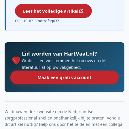
Lees het volledige artikel
DOI: 10.1093/ndt/gfag037
Lid worden van HartVaat.nl?
Gratis — en we stemmen het nieuws en de
literatuur af op uw vakgebied.
Maak een gratis account
Wij bouwen deze website om de Nederlandse
zorgprofessional snel en onafhankelijk bij te praten. Vond u
dit artikel nuttig? Help ons door het te delen met een collega.