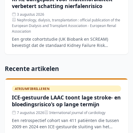
verbetert schatting nierfalenrisico
3 augustus 2026
Nephrology, dialysis, transplantation : official publication of the
European Dialysis and Transplant Association - European Renal
Association
Een grote cohortstudie (UK Biobank en SCREAM)
bevestigt dat de standaard Kidney Failure Risk
Equation (KFRE) het risico op nierfalen onderschat bij
patiënten me
Recente artikelen
ATRIUMFIBRILLEREN
ICE-gestuurde LAAC toont lage stroke- en
bloedingsrisico’s op lange termijn
7 augustus 2026
International journal of cardiology
Een retrospectief cohort van 411 patiënten die tussen
2009 en 2024 een ICE-gestuurde sluiting van het
linkeratriumappendage (LAAC) ondergingen, toonde