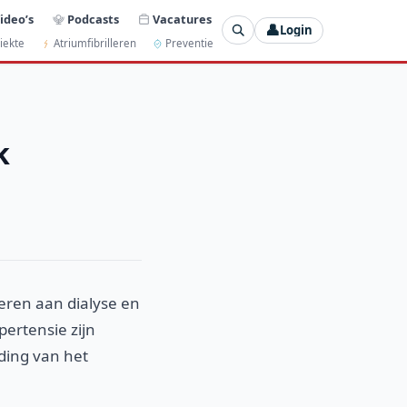
ideo’s
Podcasts
Vacatures
👤
Login
iekte
Atriumfibrilleren
Preventie
k
eren aan dialyse en
ertensie zijn
iding van het