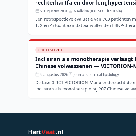
rechterhartfalen door longhypertens
9 augustus 2026
Medicina (Kaunas, Lithuania)
Een retrospectieve evaluatie van 763 patiënten 
1, 2 en 4) toont aan dat aanvullende rhBNP-thera
behandeling
CHOLESTEROL
Inclisiran als monotherapie verlaagt
Chinese volwassenen — VICTORION-
9 augustus 2026
Journal of clinical lipidology
De fase-3 RCT VICTORION-Mono onderzocht de effe
inclisiran als monotherapie bij 207 Chinese vol
en een laa
Hart
Vaat
.nl