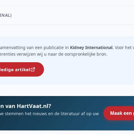
INAL)
n samenvatting van een publicatie in
Kidney International
. Voor het 
ferenties verwijzen wij u naar de oorspronkelijke bron.
ledige artikel
n van HartVaat.nl?
Maak een 
we stemmen het nieuws en de literatuur af op uw