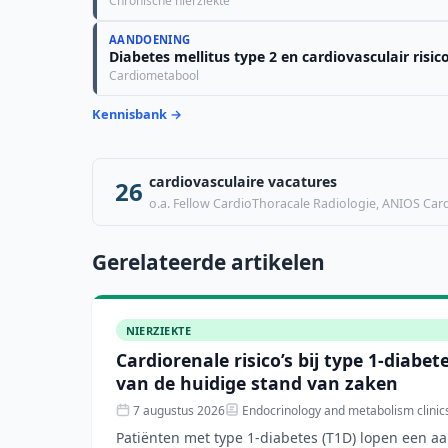
Chronische nierziekte
AANDOENING
Diabetes mellitus type 2 en cardiovasculair risic
Cardiometabool
Kennisbank →
cardiovasculaire vacatures
26
o.a. Fellow CardioThoracale Radiologie, ANIOS Cardi
Gerelateerde artikelen
NIERZIEKTE
Cardiorenale risico’s bij type 1-diabe
van de huidige stand van zaken
7 augustus 2026
Endocrinology and metabolism clinic
Patiënten met type 1-diabetes (T1D) lopen een aa