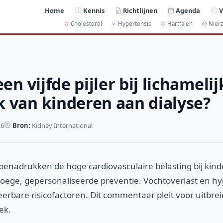
Home
Kennis
Richtlijnen
Agenda
V
Cholesterol
Hypertensie
Hartfalen
Nierz
een vijfde pijler bij lichamelij
 van kinderen aan dialyse?
26
Bron:
Kidney International
benadrukken de hoge cardiovasculaire belasting bij kind
oege, gepersonaliseerde preventie. Vochtoverlast en hyp
eerbare risicofactoren. Dit commentaar pleit voor uitbre
ek.