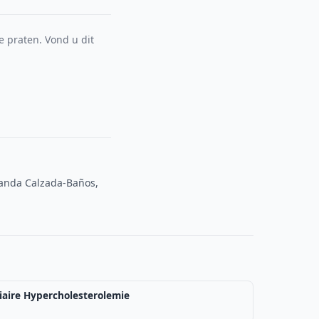
e praten. Vond u dit
landa Calzada-Baños,
iaire Hypercholesterolemie