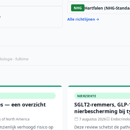
Hartfalen (NHG-Standa
NHG
o
Alle richtlijnen →
ologie - fulltime
NIERZIEKTE
tes — een overzicht
SGLT2-remmers, GLP-1
nierbescherming bij t
s of North America
7 augustus 2026
Endocrinolo
nzienlijk verhoogd risico op
Deze review schetst de path