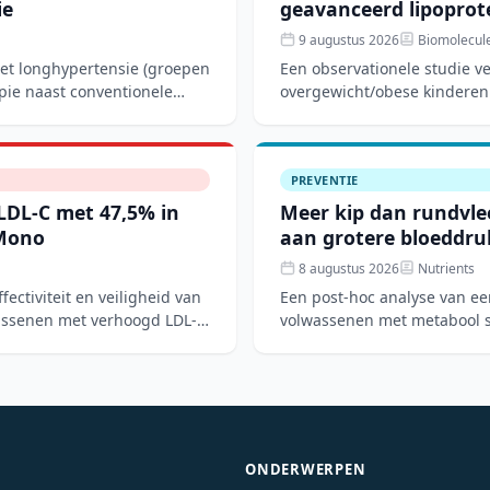
ie
geavanceerd lipoprote
9 augustus 2026
Biomolecul
met longhypertensie (groepen
Een observationele studie v
pie naast conventionele
overgewicht/obese kinderen
overgewichtsgro
PREVENTIE
 LDL-C met 47,5% in
Meer kip dan rundvlee
Mono
aan grotere bloeddr
8 augustus 2026
Nutrients
ctiviteit en veiligheid van
Een post-hoc analyse van een
wassenen met verhoogd LDL-C
volwassenen met metabool s
dieetpatroon over 12 weken
ONDERWERPEN