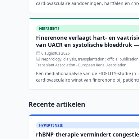
cardiovasculaire aandoeningen, hartfalen en chr
nieuwe di
NIERZIEKTE
Finerenone verlaagt hart- en vaatrisi
van UACR en systolische bloeddruk —
6 augustus 2026
Nephrology, dialysis, transplantation : official publicatio
Transplant Association - European Renal Association
Een mediationanalyse van de FIDELITY-studie (n =
cardiovasculaire winst van finerenone bij patiën
chronische
Recente artikelen
HYPERTENSIE
rhBNP-therapie vermindert congestie