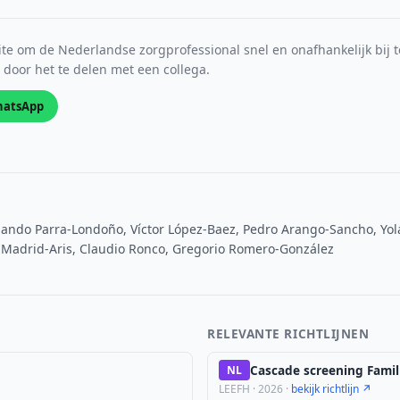
e om de Nederlandse zorgprofessional snel en onafhankelijk bij t
s door het te delen met een collega.
atsApp
ando Parra-Londoño, Víctor López-Baez, Pedro Arango-Sancho, Yo
ro Madrid-Aris, Claudio Ronco, Gregorio Romero-González
RELEVANTE RICHTLIJNEN
Cascade screening Famil
NL
LEEFH · 2026 ·
bekijk richtlijn ↗