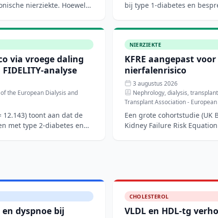
onische nierziekte. Hoewel
bij type 1-diabetes en bespr
nierbeschermende ther
NIERZIEKTE
co via vroege daling
KFRE aangepast voor 
 FIDELITY-analyse
nierfalenrisico
3 augustus 2026
n of the European Dialysis and
Nephrology, dialysis, transplanta
Transplant Association - European
 12.143) toont aan dat de
Een grote cohortstudie (UK 
ten met type 2-diabetes en
Kidney Failure Risk Equation 
patiënten me
CHOLESTEROL
 en dyspnoe bij
VLDL en HDL-tg verho