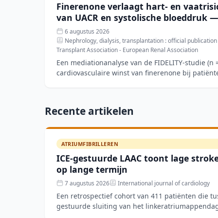
Finerenone verlaagt hart- en vaatrisi
van UACR en systolische bloeddruk —
6 augustus 2026
Nephrology, dialysis, transplantation : official publicatio
Transplant Association - European Renal Association
Een mediationanalyse van de FIDELITY-studie (n =
cardiovasculaire winst van finerenone bij patiën
chronische
Recente artikelen
ATRIUMFIBRILLEREN
ICE-gestuurde LAAC toont lage stroke-
op lange termijn
7 augustus 2026
International journal of cardiology
Een retrospectief cohort van 411 patiënten die t
gestuurde sluiting van het linkeratriumappenda
toonde een techn