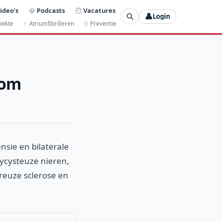
ideo’s
Podcasts
Vacatures
👤
Login
iekte
Atriumfibrilleren
Preventie
oom
nsie en bilaterale
ycysteuze nieren,
reuze sclerose en