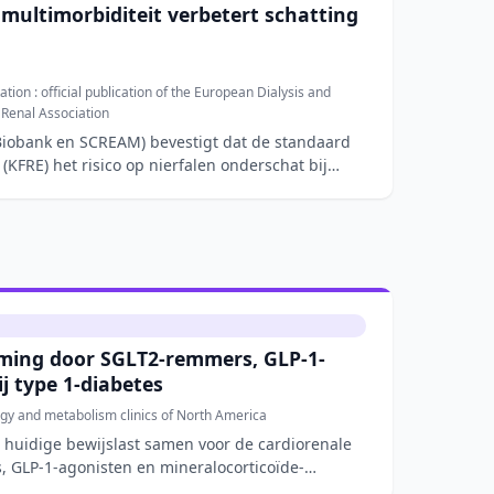
multimorbiditeit verbetert schatting
tion : official publication of the European Dialysis and
 Renal Association
Biobank en SCREAM) bevestigt dat de standaard
(KFRE) het risico op nierfalen onderschat bij
ming door SGLT2-remmers, GLP-1-
j type 1-diabetes
gy and metabolism clinics of North America
e huidige bewijslast samen voor de cardiorenale
 GLP-1-agonisten en mineralocorticoïde-