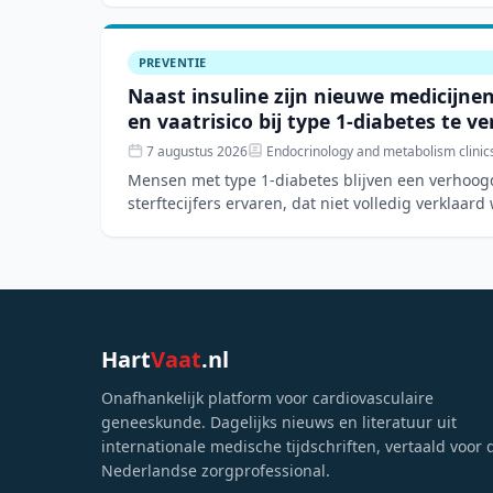
PREVENTIE
Naast insuline zijn nieuwe medicijne
en vaatrisico bij type 1-diabetes te v
7 augustus 2026
Endocrinology and metabolism clinic
Mensen met type 1-diabetes blijven een verhoogd
sterftecijfers ervaren, dat niet volledig verklaard
risicofactore
Hart
Vaat
.nl
Onafhankelijk platform voor cardiovasculaire
geneeskunde. Dagelijks nieuws en literatuur uit
internationale medische tijdschriften, vertaald voor 
Nederlandse zorgprofessional.