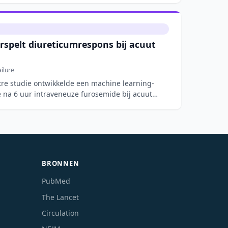
rspelt diureticumrespons bij acuut
ilure
tre studie ontwikkelde een machine learning-
 na 6 uur intraveneuze furosemide bij acuut
BRONNEN
PubMed
The Lancet
Circulation