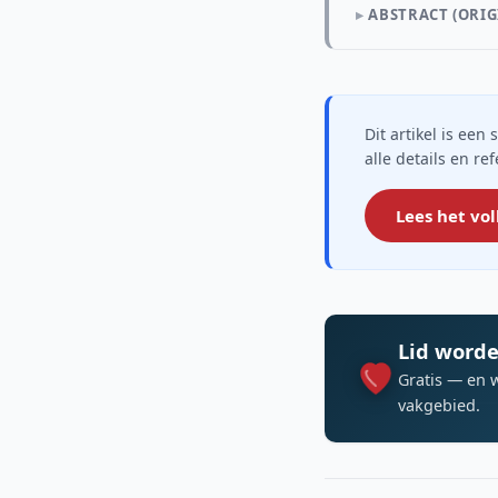
ABSTRACT (ORIG
Dit artikel is ee
alle details en re
Lees het vol
Lid worde
Gratis — en 
vakgebied.