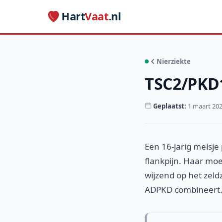
Hart
Vaat
.nl
Nierziekte
TSC2/PKD
Geplaatst:
1 maart 20
Een 16-jarig meisje
flankpijn. Haar mo
wijzend op het zel
ADPKD combineert