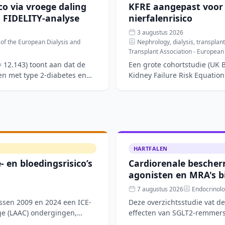
co via vroege daling
KFRE aangepast voor 
 FIDELITY-analyse
nierfalenrisico
3 augustus 2026
n of the European Dialysis and
Nephrology, dialysis, transplanta
Transplant Association - European
 12.143) toont aan dat de
Een grote cohortstudie (UK 
ten met type 2-diabetes en
Kidney Failure Risk Equation 
patiënten me
HARTFALEN
 en bloedingsrisico’s
Cardiorenale bescher
agonisten en MRA's bi
7 augustus 2026
Endocrinolo
ussen 2009 en 2024 een ICE-
Deze overzichtsstudie vat d
ge (LAAC) ondergingen,
effecten van SGLT2-remmers,
receptorantagoniste