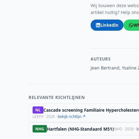
Wij bouwen deze websit
artikel nuttig? Help on
LinkedIn
Wh
AUTEURS
Jean Bertrand, Ysaline 
RELEVANTE RICHTLIJNEN
Cascade screening Familiaire Hypercholester
NL
LEEFH · 2026 ·
bekijk richtlijn ↗
Hartfalen (NHG-Standaard M51)
NHG
NHG · 2026 ·
b