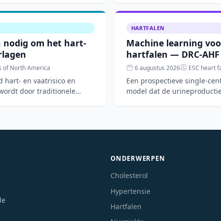
HARTFALEN
n nodig om het hart-
Machine learning voo
erlagen
hartfalen — DRC-AHF
s of North America
6 augustus 2026
ESC heart fa
 hart- en vaatrisico en
Een prospectieve single-cen
 wordt door traditionele
model dat de urineproductie
hartfalen nauwkeur
ONDERWERPEN
Cholesterol
Hypertensie
de
Hartfalen