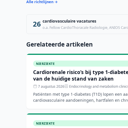
Alle richtlijnen →
cardiovasculaire vacatures
26
o.a. Fellow CardioThoracale Radiologie, ANIOS Cardi
Gerelateerde artikelen
NIERZIEKTE
Cardiorenale risico’s bij type 1-diabe
van de huidige stand van zaken
7 augustus 2026
Endocrinology and metabolism clinic
Patiënten met type 1-diabetes (T1D) lopen een aa
cardiovasculaire aandoeningen, hartfalen en chr
nieuwe di
NIERZIEKTE