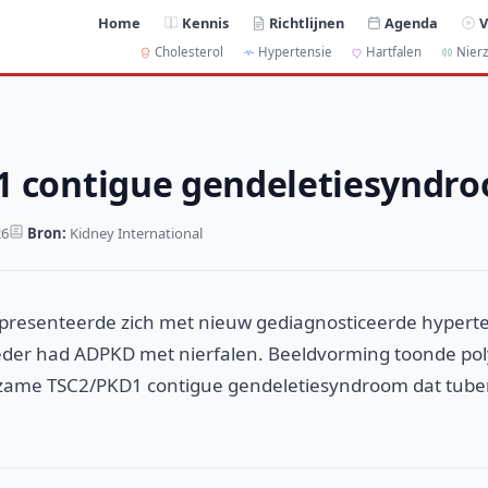
Home
Kennis
Richtlijnen
Agenda
V
Cholesterol
Hypertensie
Hartfalen
Nierz
1 contigue gendeletiesyndr
26
Bron:
Kidney International
 presenteerde zich met nieuw gediagnosticeerde hyperte
eder had ADPKD met nierfalen. Beeldvorming toonde pol
dzame TSC2/PKD1 contigue gendeletiesyndroom dat tube
.