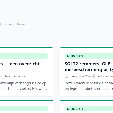
ologie - fulltime
NIERZIEKTE
tes — een overzicht
SGLT2-remmers, GLP-1
nierbescherming bij t
s of North America
7 augustus 2026
Endocrinolo
nzienlijk verhoogd risico op
Deze review schetst de path
onische nierziekte. Hoewel
bij type 1-diabetes en bespr
nierbeschermende ther
NIERZIEKTE