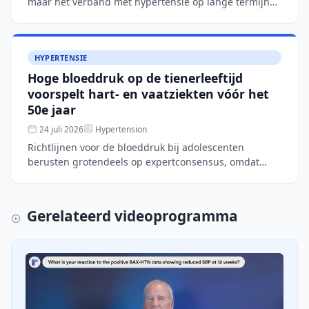
maar het verband met hypertensie op lange termijn
was onduidelijk. In deze retrospectieve cohortstudie (L
HYPERTENSIE
Hoge bloeddruk op de tienerleeftijd
voorspelt hart- en vaatziekten vóór het
50e jaar
24 juli 2026
Hypertension
Richtlijnen voor de bloeddruk bij adolescenten
berusten grotendeels op expertconsensus, omdat
bewijs over harde cardiovasculaire uitkomsten
ontbreekt. In dit co
Gerelateerd videoprogramma