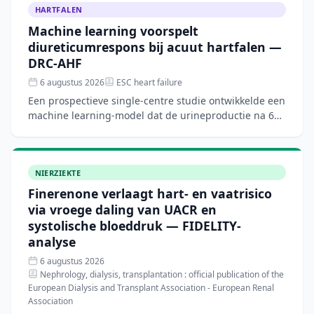
HARTFALEN
Machine learning voorspelt
diureticumrespons bij acuut hartfalen —
DRC-AHF
6 augustus 2026
ESC heart failure
Een prospectieve single-centre studie ontwikkelde een
machine learning-model dat de urineproductie na 6
uur intraveneuze furosemide bij acuut hartfalen
nauwkeur
NIERZIEKTE
Finerenone verlaagt hart- en vaatrisico
via vroege daling van UACR en
systolische bloeddruk — FIDELITY-
analyse
6 augustus 2026
Nephrology, dialysis, transplantation : official publication of the
European Dialysis and Transplant Association - European Renal
Association