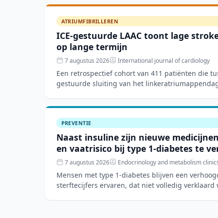
ATRIUMFIBRILLEREN
ICE-gestuurde LAAC toont lage stroke-
op lange termijn
7 augustus 2026
International journal of cardiology
Een retrospectief cohort van 411 patiënten die t
gestuurde sluiting van het linkeratriumappenda
toonde een techn
PREVENTIE
Naast insuline zijn nieuwe medicijne
en vaatrisico bij type 1-diabetes te v
7 augustus 2026
Endocrinology and metabolism clinic
Mensen met type 1-diabetes blijven een verhoogd
sterftecijfers ervaren, dat niet volledig verklaard
risicofactore