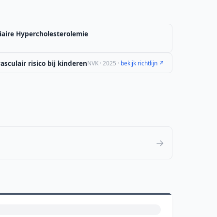
iaire Hypercholesterolemie
sculair risico bij kinderen
NVK · 2025 ·
bekijk richtlijn ↗
→