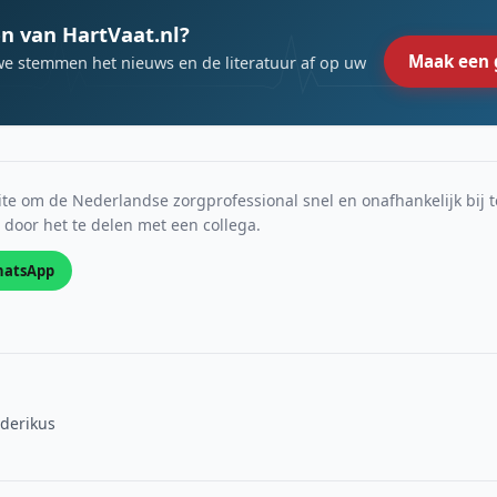
n van HartVaat.nl?
Maak een 
we stemmen het nieuws en de literatuur af op uw
e om de Nederlandse zorgprofessional snel en onafhankelijk bij t
s door het te delen met een collega.
atsApp
ederikus