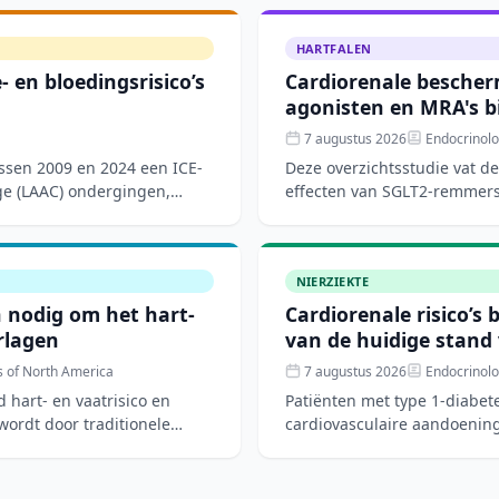
HARTFALEN
 en bloedingsrisico’s
Cardiorenale bescher
agonisten en MRA's bi
7 augustus 2026
Endocrinolo
ussen 2009 en 2024 een ICE-
Deze overzichtsstudie vat d
ge (LAAC) ondergingen,
effecten van SGLT2-remmers,
receptorantagoniste
NIERZIEKTE
n nodig om het hart-
Cardiorenale risico’s 
erlagen
van de huidige stand
s of North America
7 augustus 2026
Endocrinolo
 hart- en vaatrisico en
Patiënten met type 1-diabete
 wordt door traditionele
cardiovasculaire aandoening
nieuwe di