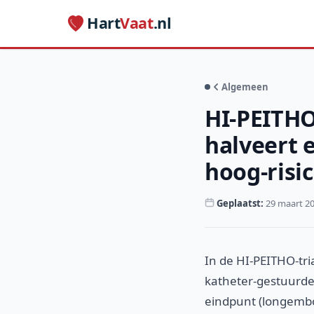
Hart
Vaat
.nl
Algemeen
HI-PEITHO
halveert 
hoog-risi
Geplaatst:
29 maart 2
In de HI-PEITHO-tri
katheter-gestuurde 
eindpunt (longembol