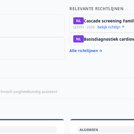
RELEVANTE RICHTLIJNEN
Cascade screening Famil
NL
LEEFH · 2026 ·
bekijk richtlijn ↗
Basisdiagnostiek cardiova
NL
Alle richtlijnen →
echnisch oogheelkundig assistent
ALGEMEEN