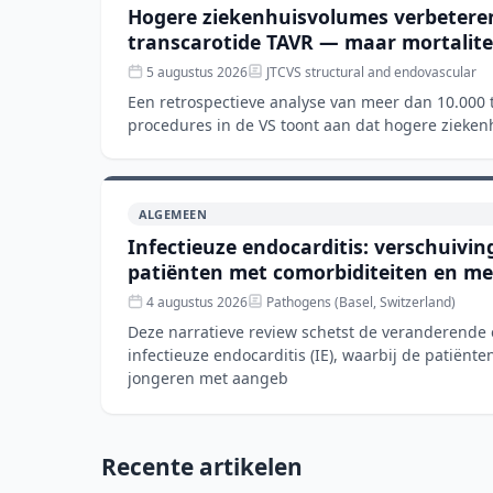
Hogere ziekenhuisvolumes verbeteren 
transcarotide TAVR — maar mortaliteit 
5 augustus 2026
JTCVS structural and endovascular
Een retrospectieve analyse van meer dan 10.000 
procedures in de VS toont aan dat hogere zieke
met kortere verblijfsd
ALGEMEEN
Infectieuze endocarditis: verschuivi
patiënten met comorbiditeiten en m
4 augustus 2026
Pathogens (Basel, Switzerland)
Deze narratieve review schetst de veranderende
infectieuze endocarditis (IE), waarbij de patiënte
jongeren met aangeb
Recente artikelen