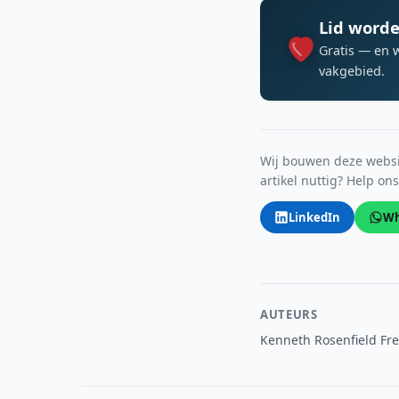
Lid worde
Gratis — en 
vakgebied.
Wij bouwen deze websit
artikel nuttig? Help on
LinkedIn
Wh
AUTEURS
Kenneth Rosenfield Fr