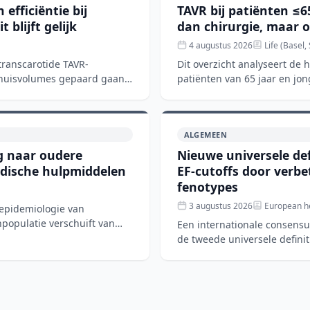
efficiëntie bij
TAVR bij patiënten ≤6
blijft gelijk
dan chirurgie, maar 
4 augustus 2026
Life (Basel,
transcarotide TAVR-
Dit overzicht analyseert de
nhuisvolumes gepaard gaan
patiënten van 65 jaar en jon
chirurgische aorta
ALGEMEEN
ng naar oudere
Nieuwe universele def
edische hulpmiddelen
EF-cutoffs door verb
fenotypes
3 augustus 2026
European he
 epidemiologie van
npopulatie verschuift van
Een internationale consens
de tweede universele defini
en wereldwijd