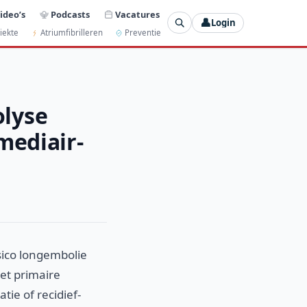
ideo’s
Podcasts
Vacatures
👤
Login
iekte
Atriumfibrilleren
Preventie
olyse
mediair-
sico longembolie
et primaire
ie of recidief-