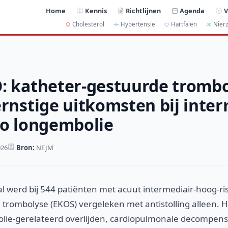
Home
Kennis
Richtlijnen
Agenda
V
Cholesterol
Hypertensie
Hartfalen
Nierz
: katheter-gestuurde tromb
ernstige uitkomsten bij inter
co longembolie
026
Bron:
NEJM
al werd bij 544 patiënten met acuut intermediair-hoog-ri
trombolyse (EKOS) vergeleken met antistolling alleen. H
ie-gerelateerd overlijden, cardiopulmonale decompensat