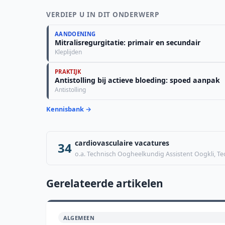
VERDIEP U IN DIT ONDERWERP
AANDOENING
Mitralisregurgitatie: primair en secundair
Kleplijden
PRAKTIJK
Antistolling bij actieve bloeding: spoed aanpak
Antistolling
Kennisbank →
cardiovasculaire vacatures
34
o.a. Technisch Oogheelkundig Assistent Oogkli, T
Gerelateerde artikelen
ALGEMEEN