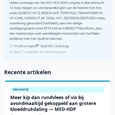
video-coverage van het ESC HFA 2026-congres in Barcelona (9-
12 mei). Negen on-site besprekingen van de heetste hot-line
trials (SUBCUT HF II, REDOX-AHF, PORTHOS, TRANSFORM-HF,
UF-CARE, CONDUCT-AF, GOAL-HF1, DECISION/DIGIT/DIG-meta,
overleving gevorderd hartfalen), een vier-delige
verdiepingsserie rond ATTR-CM en CARDIO-TTRansform, plus
een masterclass over wereldwijde inclusiviteit van hartfalen-
evidence met Van Spall en Zannad.
14 afleveringen
Radcliffe Cardiology
Dr. Ross T. Campbell, Dr. Kevin Damman
Recente artikelen
PREVENTIE
Meer kip dan rundvlees of vis bij
avondmaaltijd gekoppeld aan grotere
bloeddrukdaling — MED-HDP