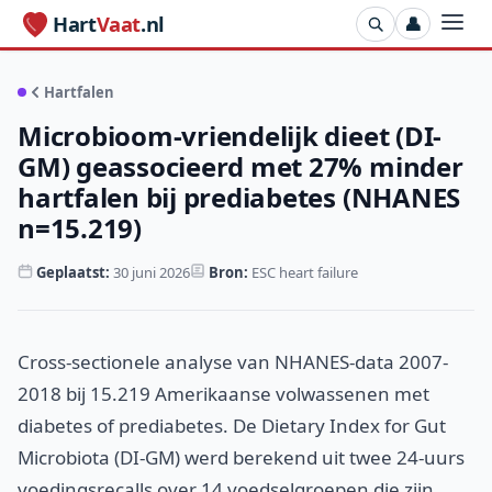
Hart
Vaat
.nl
👤
Hartfalen
Microbioom-vriendelijk dieet (DI-
GM) geassocieerd met 27% minder
hartfalen bij prediabetes (NHANES
n=15.219)
Geplaatst:
30 juni 2026
Bron:
ESC heart failure
Cross-sectionele analyse van NHANES-data 2007-
2018 bij 15.219 Amerikaanse volwassenen met
diabetes of prediabetes. De Dietary Index for Gut
Microbiota (DI-GM) werd berekend uit twee 24-uurs
voedingsrecalls over 14 voedselgroepen die zijn