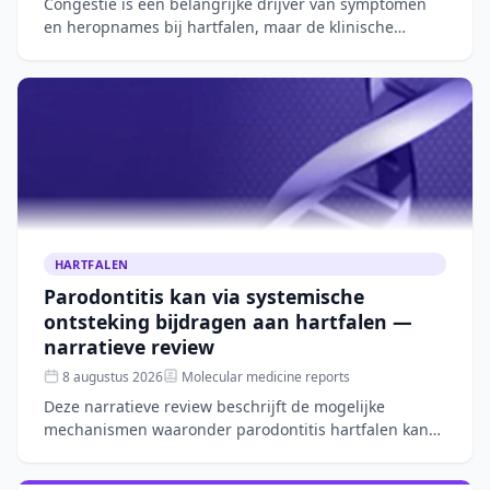
Congestie is een belangrijke drijver van symptomen
en heropnames bij hartfalen, maar de klinische
beoordeling blijft complex. Dit narratieve overzicht
bespreekt
HARTFALEN
Parodontitis kan via systemische
ontsteking bijdragen aan hartfalen —
narratieve review
8 augustus 2026
Molecular medicine reports
Deze narratieve review beschrijft de mogelijke
mechanismen waaronder parodontitis hartfalen kan
verergeren, zoals systemische ontsteking, microbiële
verschuivin