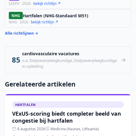
LEEFH · 2026 ·
bekijk richtlijn ↗
Hartfalen (NHG-Standaard M51)
NHG
NHG · 2026 ·
bekijk richtlijn ↗
Alle richtlijnen →
cardiovasculaire vacatures
85
→
o.a. Dialyseverpleegkundige, Dialyseverpleegkundige
in opleiding
Gerelateerde artikelen
HARTFALEN
VExUS-scoring biedt completer beeld van
congestie bij hartfalen
8 augustus 2026
Medicina (Kaunas, Lithuania)