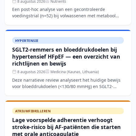
8 augustus 2026
Nutrients
Een post-hoc analyse van een gecontroleerde
voedingstrial (n=52) bij volwassenen met metabool
syndroom toont aan dat een Mediterraan
dieetpatroon over 12 weken
HYPERTENSIE
SGLT2-remmers en bloeddrukdoelen bij
hypertensief HFpEF — een overzicht van
richtlijnen en bewijs
8 augustus 2026
Medicina (Kaunas, Lithuania)
Deze narratieve review analyseert het huidige bewijs
voor bloeddrukdoelen (<130/80 mmHg) en SGLT2-
remmertherapie bij patiënten met hypertensief
hartfalen met be
ATRIUMFIBRILLEREN
Lage voorspelde adherentie verhoogt
stroke-risico bij AF-patiënten die starten
met orale anticoagulatie