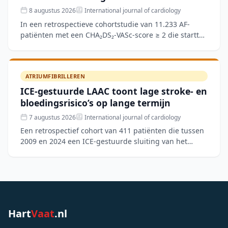
8 augustus 2026
International journal of cardiology
In een retrospectieve cohortstudie van 11.233 AF-
patiënten met een CHA₂DS₂-VASc-score ≥ 2 die startten
met orale anticoagulatie, werd de Medication
Adherence Sc
ATRIUMFIBRILLEREN
ICE-gestuurde LAAC toont lage stroke- en
bloedingsrisico’s op lange termijn
7 augustus 2026
International journal of cardiology
Een retrospectief cohort van 411 patiënten die tussen
2009 en 2024 een ICE-gestuurde sluiting van het
linkeratriumappendage (LAAC) ondergingen, toonde
een techn
Hart
Vaat
.nl