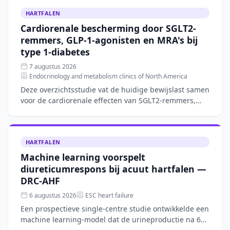
HARTFALEN
Cardiorenale bescherming door SGLT2-
remmers, GLP-1-agonisten en MRA's bij
type 1-diabetes
7 augustus 2026
Endocrinology and metabolism clinics of North America
Deze overzichtsstudie vat de huidige bewijslast samen
voor de cardiorenale effecten van SGLT2-remmers,
GLP-1-agonisten en mineralocorticoïde-
receptorantagoniste
HARTFALEN
Machine learning voorspelt
diureticumrespons bij acuut hartfalen —
DRC-AHF
6 augustus 2026
ESC heart failure
Een prospectieve single-centre studie ontwikkelde een
machine learning-model dat de urineproductie na 6