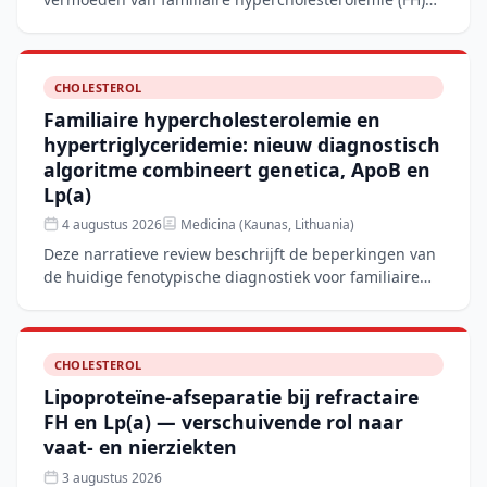
toont aan dat het corrigeren van de LDL-C-waarde
voor lipopro
CHOLESTEROL
Familiaire hypercholesterolemie en
hypertriglyceridemie: nieuw diagnostisch
algoritme combineert genetica, ApoB en
Lp(a)
4 augustus 2026
Medicina (Kaunas, Lithuania)
Deze narratieve review beschrijft de beperkingen van
de huidige fenotypische diagnostiek voor familiaire
hypercholesterolemie (FH) en hypertriglyceridemie
(FHTG
CHOLESTEROL
Lipoproteïne-afseparatie bij refractaire
FH en Lp(a) — verschuivende rol naar
vaat- en nierziekten
3 augustus 2026