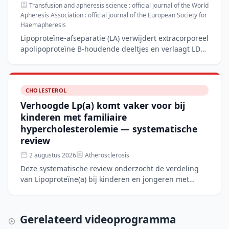
Transfusion and apheresis science : official journal of the World
Apheresis Association : official journal of the European Society for
Haemapheresis
Lipoproteïne-afseparatie (LA) verwijdert extracorporeel
apolipoproteïne B-houdende deeltjes en verlaagt LDL-
C en Lp(a) met 60–80%, wat het nog steeds de standaa
CHOLESTEROL
Verhoogde Lp(a) komt vaker voor bij
kinderen met familiaire
hypercholesterolemie — systematische
review
2 augustus 2026
Atherosclerosis
Deze systematische review onderzocht de verdeling
van Lipoproteïne(a) bij kinderen en jongeren met
familiaire hypercholesterolemie (FH) in vergelijking
met niet
Gerelateerd videoprogramma