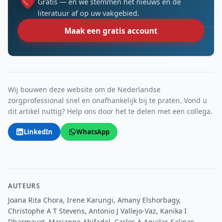
Gratis — en we stemmen het nieuws en de
literatuur af op uw vakgebied.
Maak een gratis account
Wij bouwen deze website om de Nederlandse
zorgprofessional snel en onafhankelijk bij te praten. Vond u
dit artikel nuttig? Help ons door het te delen met een collega.
LinkedIn
WhatsApp
AUTEURS
Joana Rita Chora, Irene Karungi, Amany Elshorbagy,
Christophe A T Stevens, Antonio J Vallejo-Vaz, Kanika I
Dharmayat, Marianne Abifadel, Carlos A Aguilar-Salinas,