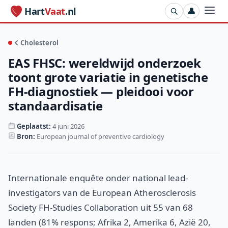
Hart
Vaat
.nl
👤
Cholesterol
EAS FHSC: wereldwijd onderzoek
toont grote variatie in genetische
FH-diagnostiek — pleidooi voor
standaardisatie
Geplaatst:
4 juni 2026
Bron:
European journal of preventive cardiology
Internationale enquête onder national lead-
investigators van de European Atherosclerosis
Society FH-Studies Collaboration uit 55 van 68
landen (81% respons; Afrika 2, Amerika 6, Azië 20,