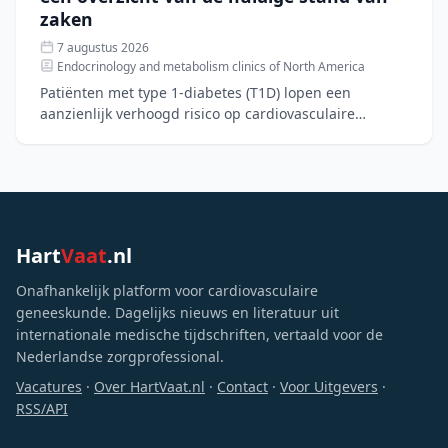
zaken
7 augustus 2026
Endocrinology and metabolism clinics of North America
Patiënten met type 1-diabetes (T1D) lopen een
aanzienlijk verhoogd risico op cardiovasculaire
aandoeningen, hartfalen en chronische nierziekte.
Hoewel nieuwe di
Hart
Vaat
.nl
Onafhankelijk platform voor cardiovasculaire
geneeskunde. Dagelijks nieuws en literatuur uit
internationale medische tijdschriften, vertaald voor de
Nederlandse zorgprofessional.
Vacatures
·
Over HartVaat.nl
·
Contact
·
Voor Uitgevers
·
RSS/API