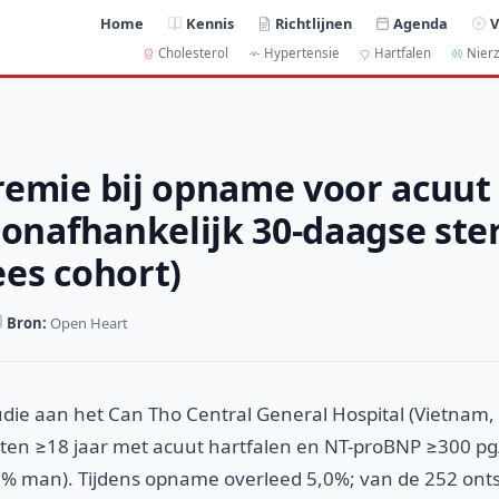
Home
Kennis
Richtlijnen
Agenda
V
Cholesterol
Hypertensie
Hartfalen
Nierz
emie bij opname voor acuut 
 onafhankelijk 30-daagse ste
es cohort)
Bron:
Open Heart
tudie aan het Can Tho Central General Hospital (Vietna
ënten ≥18 jaar met acuut hartfalen en NT-proBNP ≥300 p
 48% man). Tijdens opname overleed 5,0%; van de 252 ont