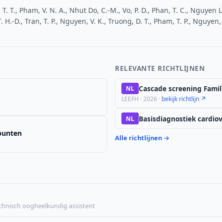
. T. T., Pham, V. N. A., Nhut Do, C.-M., Vo, P. D., Phan, T. C., Nguyen L
. H.-D., Tran, T. P., Nguyen, V. K., Truong, D. T., Pham, T. P., Nguyen
RELEVANTE RICHTLIJNEN
Cascade screening Famil
NL
LEEFH · 2026 ·
bekijk richtlijn ↗
Basisdiagnostiek cardiova
NL
npunten
Alle richtlijnen →
echnisch oogheelkundig assistent