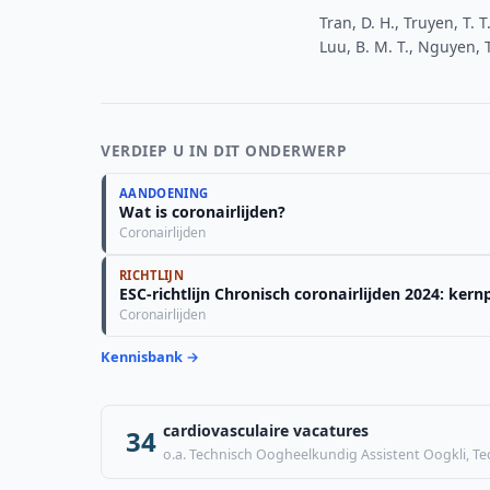
Tran, D. H., Truyen, T. T
Luu, B. M. T., Nguyen, T
VERDIEP U IN DIT ONDERWERP
AANDOENING
Wat is coronairlijden?
Coronairlijden
RICHTLIJN
ESC-richtlijn Chronisch coronairlijden 2024: ker
Coronairlijden
Kennisbank →
cardiovasculaire vacatures
34
o.a. Technisch Oogheelkundig Assistent Oogkli, T