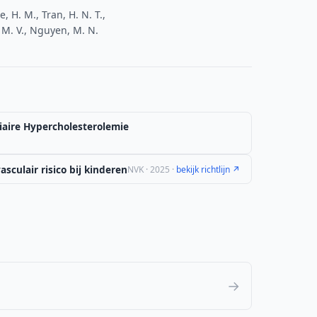
e, H. M., Tran, H. N. T.,
, M. V., Nguyen, M. N.
iaire Hypercholesterolemie
sculair risico bij kinderen
NVK · 2025 ·
bekijk richtlijn ↗
→