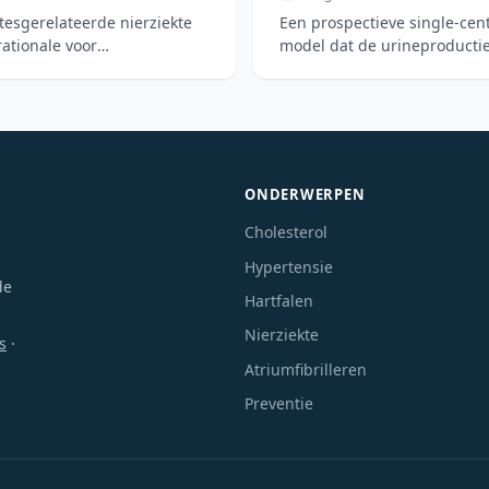
tesgerelateerde nierziekte
Een prospectieve single-cen
rationale voor
model dat de urineproductie
hartfalen nauwkeur
ONDERWERPEN
Cholesterol
Hypertensie
de
Hartfalen
Nierziekte
s
·
Atriumfibrilleren
Preventie