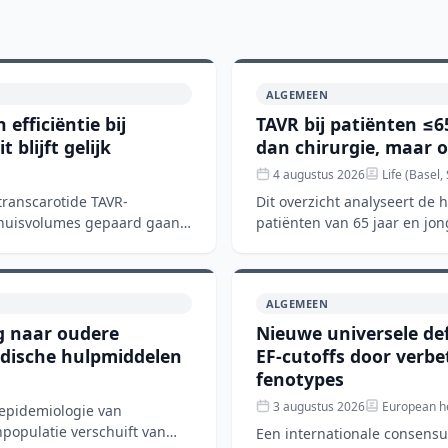
ALGEMEEN
efficiëntie bij
TAVR bij patiënten ≤6
blijft gelijk
dan chirurgie, maar 
4 augustus 2026
Life (Basel,
transcarotide TAVR-
Dit overzicht analyseert de
nhuisvolumes gepaard gaan
patiënten van 65 jaar en jon
chirurgische aorta
ALGEMEEN
ng naar oudere
Nieuwe universele def
edische hulpmiddelen
EF-cutoffs door verb
fenotypes
3 augustus 2026
European he
 epidemiologie van
npopulatie verschuift van
Een internationale consens