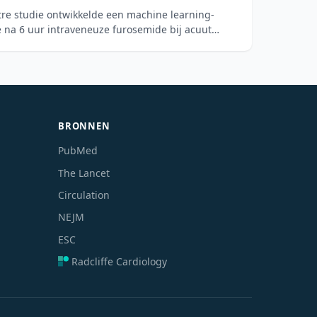
tre studie ontwikkelde een machine learning-
 na 6 uur intraveneuze furosemide bij acuut
BRONNEN
PubMed
The Lancet
Circulation
NEJM
ESC
Radcliffe Cardiology