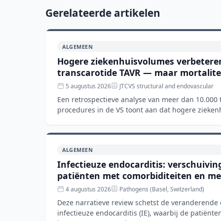
Gerelateerde artikelen
ALGEMEEN
Hogere ziekenhuisvolumes verbeteren 
transcarotide TAVR — maar mortaliteit 
5 augustus 2026
JTCVS structural and endovascular
Een retrospectieve analyse van meer dan 10.000 
procedures in de VS toont aan dat hogere zieke
met kortere verblijfsd
ALGEMEEN
Infectieuze endocarditis: verschuivi
patiënten met comorbiditeiten en m
4 augustus 2026
Pathogens (Basel, Switzerland)
Deze narratieve review schetst de veranderende
infectieuze endocarditis (IE), waarbij de patiënte