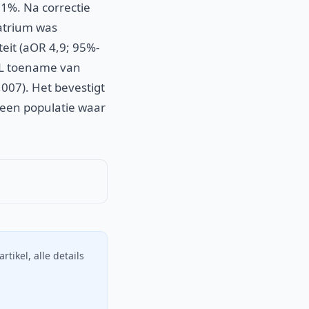
,1%. Na correctie
natrium was
eit (aOR 4,9; 95%-
l/L toename van
,007). Het bevestigt
 een populatie waar
artikel, alle details