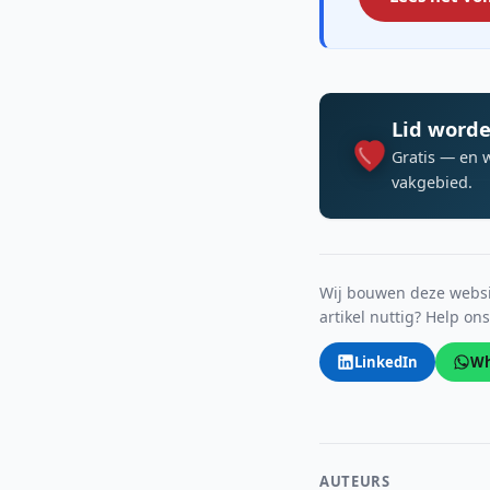
Lid worde
Gratis — en 
vakgebied.
Wij bouwen deze websit
artikel nuttig? Help on
LinkedIn
Wh
AUTEURS