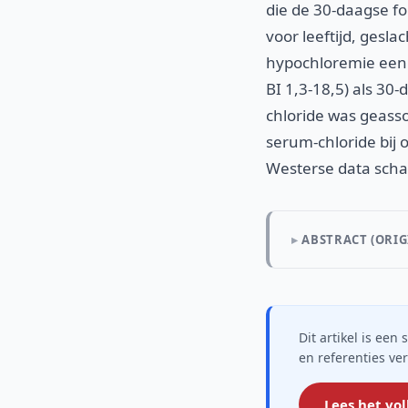
die de 30-daagse fo
voor leeftijd, gesl
hypochloremie een o
BI 1,3-18,5) als 30
chloride was geasso
serum-chloride bij
Westerse data schaa
ABSTRACT (ORIG
Dit artikel is ee
en referenties ve
Lees het vol