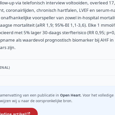
llow-up via telefonisch interview voltooiden, overleed 17
acht, coronairlijden, chronisch hartfalen, LVEF en serum-
nafhankelijke voorspeller van zowel in-hospital mortalit
-daagse mortaliteit (aRR 1,9; 95%-BI 1,1-3,6). Elke 1 mmo
cieerd met 5% lager 30-daags sterfterisico (RR 0,95; p=0
 opname als waardevol prognostisch biomarker bij AHF in
rs zijn.
INAL)
n samenvatting van een publicatie in
Open Heart
. Voor het volledige 
rwijzen wij u naar de oorspronkelijke bron.
ledige artikel