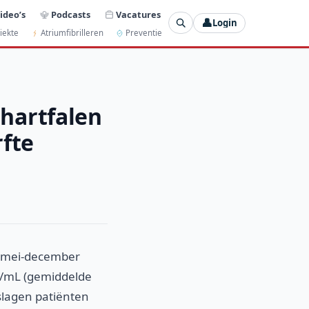
ideo’s
Podcasts
Vacatures
👤
Login
iekte
Atriumfibrilleren
Preventie
hartfalen
rfte
m, mei-december
g/mL (gemiddelde
slagen patiënten