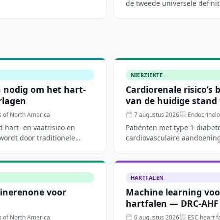
de tweede universele defini
en wereldwijd
NIERZIEKTE
n nodig om het hart-
Cardiorenale risico’s 
erlagen
van de huidige stand
s of North America
7 augustus 2026
Endocrinolo
 hart- en vaatrisico en
Patiënten met type 1-diabete
 wordt door traditionele
cardiovasculaire aandoening
nieuwe di
HARTFALEN
finerenone voor
Machine learning voo
hartfalen — DRC-AHF
s of North America
6 augustus 2026
ESC heart fa