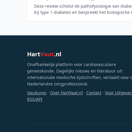
Deze review schetst de pathofysiologie van diabe
bij type 1-diabetes en bespreekt het biologische 
nierbeschermende ther
Hart
Vaat
.nl
Onafhankelijk platform voor cardiovasculaire
geneeskunde. Dagelijks nieuws en literatuur uit
internationale medische tijdschriften, vertaald voor 
Nederlandse zorgprofessional.
Vacatures
·
Over HartVaat.nl
·
Contact
·
Voor Uitgever
RSS/API