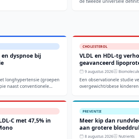
de tweede universele defini
en wereldwijd
CHOLESTEROL
 en dyspnoe bij
VLDL en HDL-tg verho
ie
geavanceerd lipoprote
9 augustus 2026
Biomolecul
met longhypertensie (groepen
Een observationele studie v
pie naast conventionele
overgewicht/obese kinderen
overgewichtsgro
PREVENTIE
 LDL-C met 47,5% in
Meer kip dan rundvlee
Mono
aan grotere bloeddr
8 augustus 2026
Nutrients