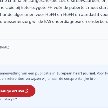
sche criteria en aangescherpte LDL-C-streefwaarden, en
herapie bij heterozygote FH vóór de puberteit moet star
behandelalgoritmen voor HeFH en HoFH en aandacht voo
volwassenenzorg wil de EAS onderdiagnose en onderbeh
INAL)
n samenvatting van een publicatie in
European heart journal
. Voor h
ils en referenties verwijzen wij u naar de oorspronkelijke bron.
ledige artikel
artj/ehag382