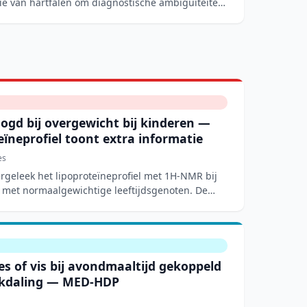
tie van hartfalen om diagnostische ambiguïteiten
ogd bij overgewicht bij kinderen —
ïneprofiel toont extra informatie
es
ergeleek het lipoproteïneprofiel met 1H-NMR bij
 met normaalgewichtige leeftijdsgenoten. De
s of vis bij avondmaaltijd gekoppeld
ukdaling — MED-HDP