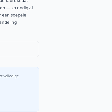
 benadrukt dat
ten — zo nodig al
r een soepele
andeling
et volledige