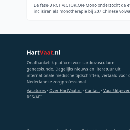
De fase-3 RCT VICTORION-Mono onderzocht de effe
inclisiran als monotherapie bij 207 Chinese vol
en een laa
Hart
Vaat
.nl
Onafhankelijk platform voor cardiovasculaire
geneeskunde. Dagelijks nieuws en literatuur uit
internationale medische tijdschriften, vertaald voor 
Nederlandse zorgprofessional.
Vacatures
·
Over HartVaat.nl
·
Contact
·
Voor Uitgever
RSS/API