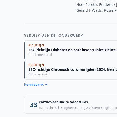
Noel Peretti, Frederic
Gerald F Watts, Rosie 
VERDIEP U IN DIT ONDERWERP
RICHTLIJN
ESC-richtlijn Diabetes en cardiovasculaire ziekt
Cardiometabool
RICHTLIJN
ESC-richtlijn Chronisch coronairlijden 2024: ker
Coronairlijden
Kennisbank →
cardiovasculaire vacatures
33
o.a. Technisch Oogheelkundig Assistent Oogkli, T