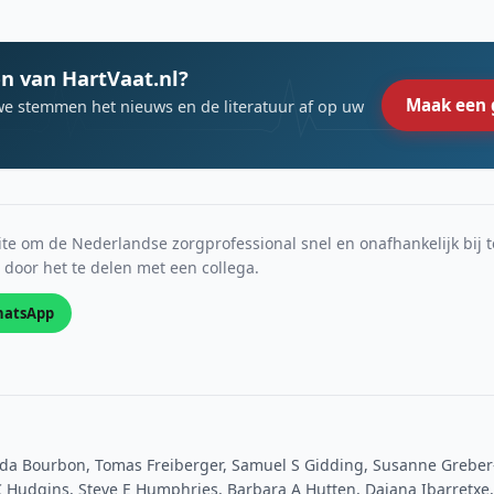
n van HartVaat.nl?
Maak een 
we stemmen het nieuws en de literatuur af op uw
e om de Nederlandse zorgprofessional snel en onafhankelijk bij t
s door het te delen met een collega.
atsApp
a Bourbon, Tomas Freiberger, Samuel S Gidding, Susanne Greber-P
 C Hudgins, Steve E Humphries, Barbara A Hutten, Daiana Ibarretxe, 