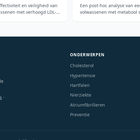
ctiviteit en veiligheid van
Een post-hoc analyse van een
wassenen met verhoogd LDL-C
volwassenen met metabool s
dieetpatroon over 12 weken
ONDERWERPEN
Cholesterol
Hypertensie
de
Hartfalen
Nierziekte
s
·
Atriumfibrilleren
Preventie