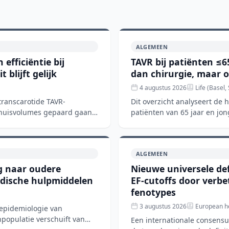
ALGEMEEN
efficiëntie bij
TAVR bij patiënten ≤6
blijft gelijk
dan chirurgie, maar 
4 augustus 2026
Life (Basel,
transcarotide TAVR-
Dit overzicht analyseert de
nhuisvolumes gepaard gaan
patiënten van 65 jaar en jon
chirurgische aorta
ALGEMEEN
ng naar oudere
Nieuwe universele def
edische hulpmiddelen
EF-cutoffs door verb
fenotypes
3 augustus 2026
European he
 epidemiologie van
npopulatie verschuift van
Een internationale consens