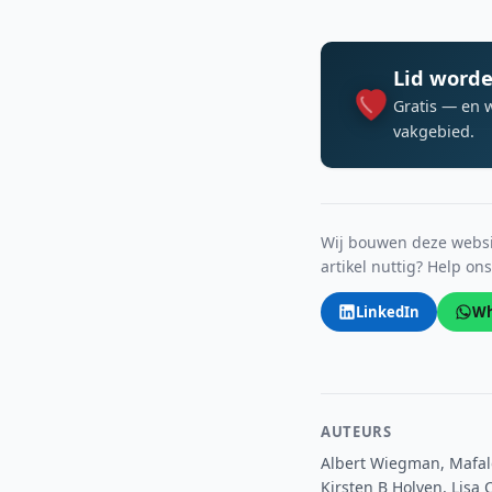
Lid worde
Gratis — en 
vakgebied.
Wij bouwen deze websit
artikel nuttig? Help on
LinkedIn
Wh
AUTEURS
Albert Wiegman, Mafald
Kirsten B Holven, Lisa