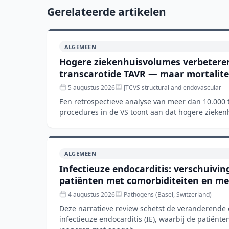
Gerelateerde artikelen
ALGEMEEN
Hogere ziekenhuisvolumes verbeteren 
transcarotide TAVR — maar mortaliteit 
5 augustus 2026
JTCVS structural and endovascular
Een retrospectieve analyse van meer dan 10.000 
procedures in de VS toont aan dat hogere zieke
met kortere verblijfsd
ALGEMEEN
Infectieuze endocarditis: verschuivi
patiënten met comorbiditeiten en m
4 augustus 2026
Pathogens (Basel, Switzerland)
Deze narratieve review schetst de veranderende
infectieuze endocarditis (IE), waarbij de patiënte