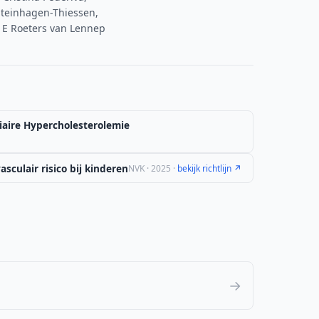
 Steinhagen-Thiessen,
e E Roeters van Lennep
iaire Hypercholesterolemie
sculair risico bij kinderen
NVK · 2025 ·
bekijk richtlijn ↗
→