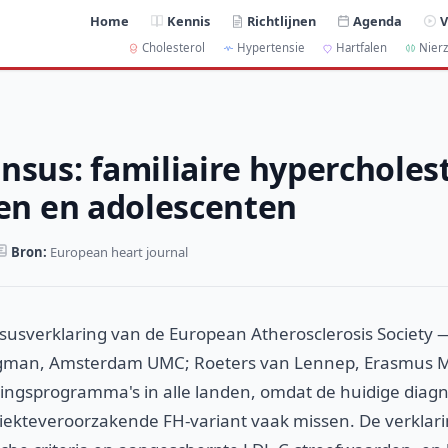
Home
Kennis
Richtlijnen
Agenda
V
Cholesterol
Hypertensie
Hartfalen
Nierz
nsus: familiaire hypercholes
ren en adolescenten
Bron:
European heart journal
usverklaring van de European Atherosclerosis Society
gman, Amsterdam UMC; Roeters van Lennep, Erasmus MC
ingsprogramma's in alle landen, omdat de huidige diagno
iekteveroorzakende FH-variant vaak missen. De verklari