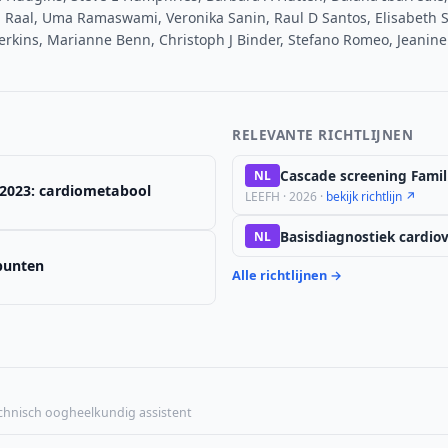
k J Raal, Uma Ramaswami, Veronika Sanin, Raul D Santos, Elisabeth
Perkins, Marianne Benn, Christoph J Binder, Stefano Romeo, Jeanin
RELEVANTE RICHTLIJNEN
Cascade screening Famil
NL
e 2023: cardiometabool
LEEFH · 2026 ·
bekijk richtlijn ↗
Basisdiagnostiek cardiova
NL
npunten
Alle richtlijnen →
echnisch oogheelkundig assistent