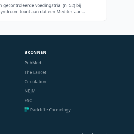
 gecontroleerde voedingstrial (n=52) bij
yndroom toont aan dat een Mediterraan
BRONNEN
PubMed
The Lancet
Circulation
NEJM
ESC
Radcliffe Cardiology