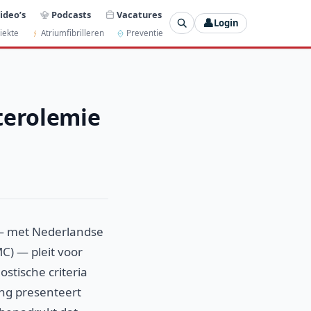
ideo’s
Podcasts
Vacatures
👤
Login
iekte
Atriumfibrilleren
Preventie
terolemie
 — met Nederlandse
) — pleit voor
stische criteria
ng presenteert