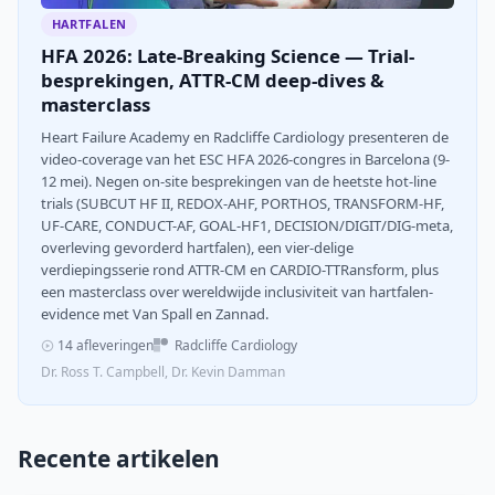
HARTFALEN
HFA 2026: Late-Breaking Science — Trial-
besprekingen, ATTR-CM deep-dives &
masterclass
Heart Failure Academy en Radcliffe Cardiology presenteren de
video-coverage van het ESC HFA 2026-congres in Barcelona (9-
12 mei). Negen on-site besprekingen van de heetste hot-line
trials (SUBCUT HF II, REDOX-AHF, PORTHOS, TRANSFORM-HF,
UF-CARE, CONDUCT-AF, GOAL-HF1, DECISION/DIGIT/DIG-meta,
overleving gevorderd hartfalen), een vier-delige
verdiepingsserie rond ATTR-CM en CARDIO-TTRansform, plus
een masterclass over wereldwijde inclusiviteit van hartfalen-
evidence met Van Spall en Zannad.
14 afleveringen
Radcliffe Cardiology
Dr. Ross T. Campbell, Dr. Kevin Damman
Recente artikelen