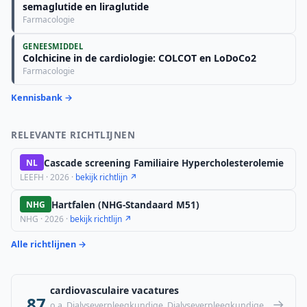
semaglutide en liraglutide
Farmacologie
GENEESMIDDEL
Colchicine in de cardiologie: COLCOT en LoDoCo2
Farmacologie
Kennisbank →
RELEVANTE RICHTLIJNEN
Cascade screening Familiaire Hypercholesterolemie
NL
LEEFH · 2026 ·
bekijk richtlijn ↗
Hartfalen (NHG-Standaard M51)
NHG
NHG · 2026 ·
bekijk richtlijn ↗
Alle richtlijnen →
cardiovasculaire vacatures
87
→
o.a. Dialyseverpleegkundige, Dialyseverpleegkundige