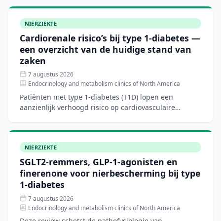
NIERZIEKTE
Cardiorenale risico’s bij type 1-diabetes —
een overzicht van de huidige stand van
zaken
7 augustus 2026
Endocrinology and metabolism clinics of North America
Patiënten met type 1-diabetes (T1D) lopen een
aanzienlijk verhoogd risico op cardiovasculaire
aandoeningen, hartfalen en chronische nierziekte.
Hoewel nieuwe di
NIERZIEKTE
SGLT2-remmers, GLP-1-agonisten en
finerenone voor nierbescherming bij type
1-diabetes
7 augustus 2026
Endocrinology and metabolism clinics of North America
Deze review schetst de pathofysiologie van