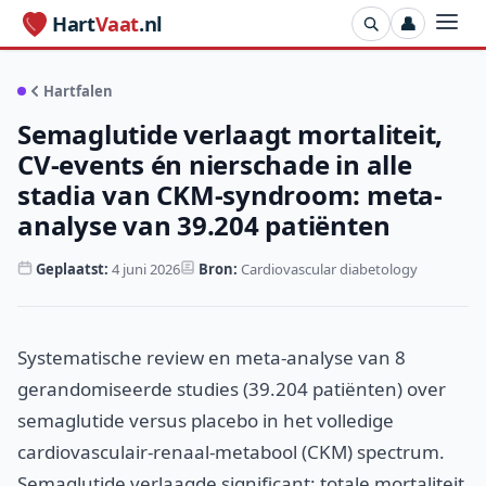
Hart
Vaat
.nl
👤
Hartfalen
Semaglutide verlaagt mortaliteit,
CV-events én nierschade in alle
stadia van CKM-syndroom: meta-
analyse van 39.204 patiënten
Geplaatst:
4 juni 2026
Bron:
Cardiovascular diabetology
Systematische review en meta-analyse van 8
gerandomiseerde studies (39.204 patiënten) over
semaglutide versus placebo in het volledige
cardiovasculair-renaal-metabool (CKM) spectrum.
Semaglutide verlaagde significant: totale mortaliteit