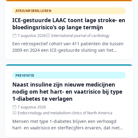
ATRIUMFIBRILLEREN
ICE-gestuurde LAAC toont lage stroke- en
bloedingsrisico’s op lange termijn
7 augustus 2026
International journal of cardiology
Een retrospectief cohort van 411 patiënten die tussen
2009 en 2024 een ICE-gestuurde sluiting van het
linkeratriumappendage (LAAC) ondergingen, toonde
een techn
PREVENTIE
Naast insuline zijn nieuwe medicijnen
nodig om het hart- en vaatrisico bij type
1-diabetes te verlagen
7 augustus 2026
Endocrinology and metabolism clinics of North America
Mensen met type 1-diabetes blijven een verhoogd
hart- en vaatrisico en sterftecijfers ervaren, dat niet
volledig verklaard wordt door traditionele risicofactore