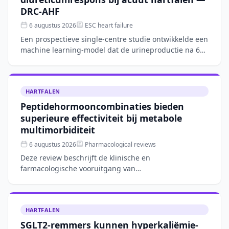
DRC-AHF
6 augustus 2026
ESC heart failure
Een prospectieve single-centre studie ontwikkelde een
machine learning-model dat de urineproductie na 6
uur intraveneuze furosemide bij acuut hartfalen
nauwkeur
HARTFALEN
Peptidehormooncombinaties bieden
superieure effectiviteit bij metabole
multimorbiditeit
6 augustus 2026
Pharmacological reviews
Deze review beschrijft de klinische en
farmacologische vooruitgang van
combinatietherapieën met peptidehormonen, zoals
GLP-1-agonisten gecombineerd met FGF21- o
HARTFALEN
SGLT2-remmers kunnen hyperkaliëmie-