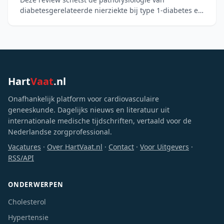
diabetesgerelateerde nierziekte bij type 1-diabetes en
bespreekt het biologische rationale voor
nierbeschermende ther
Hart
Vaat
.nl
Onafhankelijk platform voor cardiovasculaire
geneeskunde. Dagelijks nieuws en literatuur uit
internationale medische tijdschriften, vertaald voor de
Nederlandse zorgprofessional.
Vacatures
·
Over HartVaat.nl
·
Contact
·
Voor Uitgevers
·
RSS/API
ONDERWERPEN
Cholesterol
Hypertensie