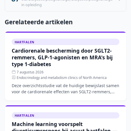
in opleiding
Gerelateerde artikelen
HARTFALEN
Cardiorenale bescherming door SGLT2-
remmers, GLP-1-agonisten en MRA's bij
type 1-diabetes
7 augustus 2026
Endocrinology and metabolism clinics of North America
Deze overzichtsstudie vat de huidige bewijslast samen
voor de cardiorenale effecten van SGLT2-remmers,
GLP-1-agonisten en mineralocorticoïde-
receptorantagoniste
HARTFALEN
Machine learning voorspelt
diureticumrespons bij acuut hartfalen —