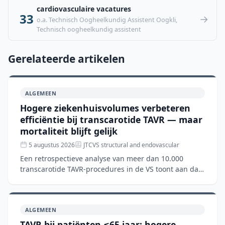
cardiovasculaire vacatures
33
→
o.a. Technisch Oogheelkundig Assistent Oogkli,
Technisch oogheelkundig assistent
Gerelateerde artikelen
ALGEMEEN
Hogere ziekenhuisvolumes verbeteren
efficiëntie bij transcarotide TAVR — maar
mortaliteit blijft gelijk
5 augustus 2026
JTCVS structural and endovascular
Een retrospectieve analyse van meer dan 10.000
transcarotide TAVR-procedures in de VS toont aan dat
hogere ziekenhuisvolumes gepaard gaan met kortere
verblijfsd
ALGEMEEN
TAVR bij patiënten ≤65 jaar: hogere