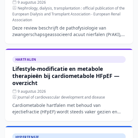
9 augustus 2026
Nephrology, dialysis, transplantation : official publication of the
European Dialysis and Transplant Association - European Renal
Association
Deze review beschrijft de pathofysiologie van
zwangerschapsgeassocieerd acuut nierfalen (PrAKI),
een aandoening met een incidentie van 40–100 per
10.000 zwanger
HARTFALEN
Lifestyle-modificatie en metabole
therapieën bij cardiometabole HFpEF —
overzicht
9 augustus 2026
Journal of cardiovascular development and disease
Cardiometabole hartfalen met behoud van
ejectiefractie (HFpEF) wordt steeds vaker gezien en
wordt gedreven door systemische ontsteking en
viscerale adipositeit.
HYPERTENSIE