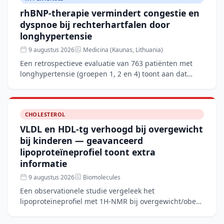
rhBNP-therapie vermindert congestie en
dyspnoe bij rechterhartfalen door
longhypertensie
9 augustus 2026
Medicina (Kaunas, Lithuania)
Een retrospectieve evaluatie van 763 patiënten met
longhypertensie (groepen 1, 2 en 4) toont aan dat
aanvullende rhBNP-therapie naast conventionele
behandeling
CHOLESTEROL
VLDL en HDL-tg verhoogd bij overgewicht
bij kinderen — geavanceerd
lipoproteïneprofiel toont extra
informatie
9 augustus 2026
Biomolecules
Een observationele studie vergeleek het
lipoproteïneprofiel met 1H-NMR bij overgewicht/obese
kinderen met normaalgewichtige leeftijdsgenoten. De
overgewichtsgro