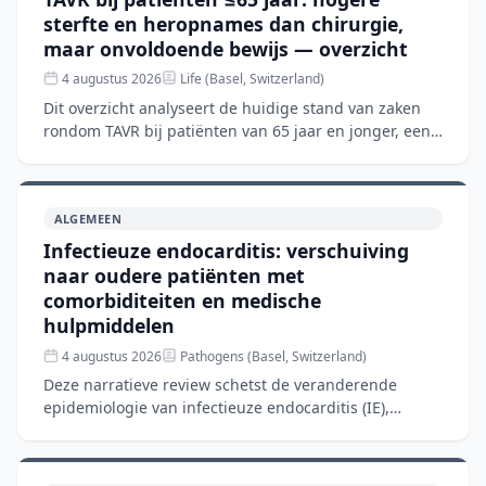
sterfte en heropnames dan chirurgie,
maar onvoldoende bewijs — overzicht
4 augustus 2026
Life (Basel, Switzerland)
Dit overzicht analyseert de huidige stand van zaken
rondom TAVR bij patiënten van 65 jaar en jonger, een
groep waar de richtlijnen nog steeds chirurgische
aorta
ALGEMEEN
Infectieuze endocarditis: verschuiving
naar oudere patiënten met
comorbiditeiten en medische
hulpmiddelen
4 augustus 2026
Pathogens (Basel, Switzerland)
Deze narratieve review schetst de veranderende
epidemiologie van infectieuze endocarditis (IE),
waarbij de patiëntenpopulatie verschuift van jongeren
met aangeb