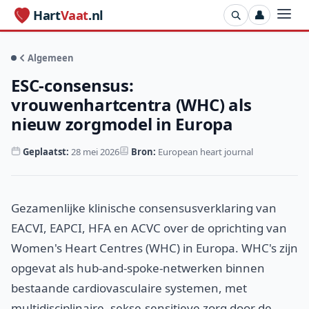
Hart
Vaat
.nl
👤
Algemeen
ESC-consensus:
vrouwenhartcentra (WHC) als
nieuw zorgmodel in Europa
Geplaatst:
28 mei 2026
Bron:
European heart journal
Gezamenlijke klinische consensusverklaring van
EACVI, EAPCI, HFA en ACVC over de oprichting van
Women's Heart Centres (WHC) in Europa. WHC's zijn
opgevat als hub-and-spoke-netwerken binnen
bestaande cardiovasculaire systemen, met
multidisciplinaire, sekse-sensitieve zorg door de