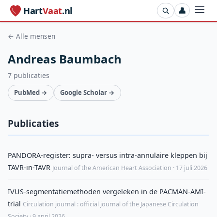
Hart
Vaat
.nl
👤
← Alle mensen
Andreas Baumbach
7 publicaties
PubMed →
Google Scholar →
Publicaties
PANDORA-register: supra- versus intra-annulaire kleppen bij
TAVR-in-TAVR
Journal of the American Heart Association · 17 juli 2026
IVUS-segmentatiemethoden vergeleken in de PACMAN-AMI-
trial
Circulation journal : official journal of the Japanese Circulation
Society · 9 april 2026