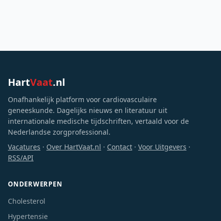
Hart
Vaat
.nl
Onafhankelijk platform voor cardiovasculaire
geneeskunde. Dagelijks nieuws en literatuur uit
internationale medische tijdschriften, vertaald voor de
Nederlandse zorgprofessional.
Vacatures
·
Over HartVaat.nl
·
Contact
·
Voor Uitgevers
·
RSS/API
ONDERWERPEN
Cholesterol
Hypertensie