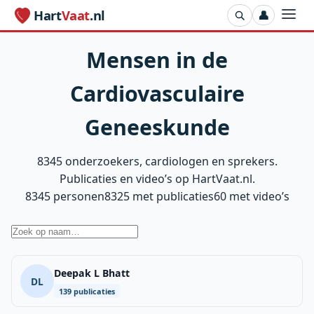
Hart
Vaat
.nl
👤
Mensen in de
Cardiovasculaire
Geneeskunde
8345 onderzoekers, cardiologen en sprekers.
Publicaties en video’s op HartVaat.nl.
8345 personen
8325 met publicaties
60 met video’s
Deepak L Bhatt
DL
139 publicaties