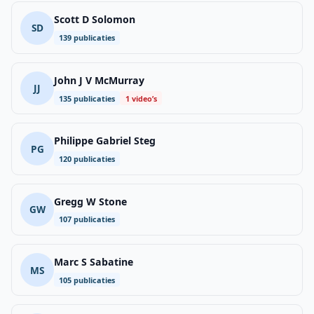
Scott D Solomon
SD
139 publicaties
John J V McMurray
JJ
135 publicaties
1 video’s
Philippe Gabriel Steg
PG
120 publicaties
Gregg W Stone
GW
107 publicaties
Marc S Sabatine
MS
105 publicaties