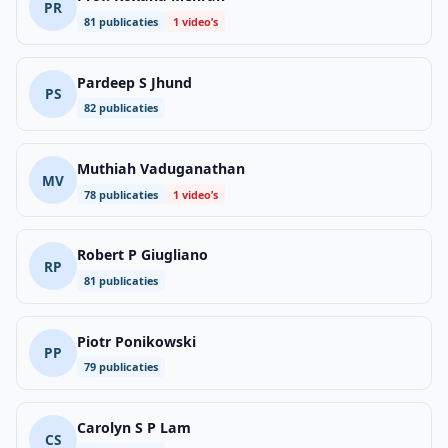
PR
81 publicaties
1 video’s
Pardeep S Jhund
PS
82 publicaties
Muthiah Vaduganathan
MV
78 publicaties
1 video’s
Robert P Giugliano
RP
81 publicaties
Piotr Ponikowski
PP
79 publicaties
Carolyn S P Lam
CS