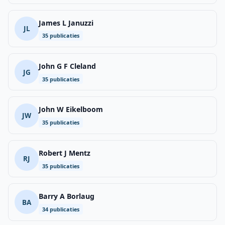
James L Januzzi
JL
35 publicaties
John G F Cleland
JG
35 publicaties
John W Eikelboom
JW
35 publicaties
Robert J Mentz
RJ
35 publicaties
Barry A Borlaug
BA
34 publicaties