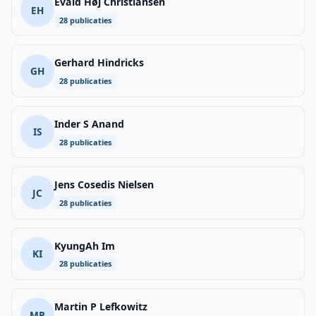
Evald Høj Christiansen
EH
28 publicaties
Gerhard Hindricks
GH
28 publicaties
Inder S Anand
IS
28 publicaties
Jens Cosedis Nielsen
JC
28 publicaties
KyungAh Im
KI
28 publicaties
Martin P Lefkowitz
MP