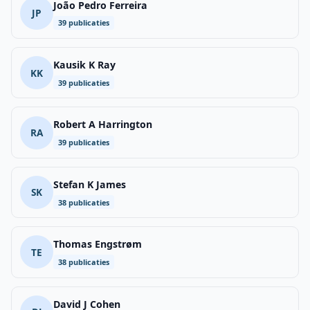
João Pedro Ferreira
JP
39 publicaties
Kausik K Ray
KK
39 publicaties
Robert A Harrington
RA
39 publicaties
Stefan K James
SK
38 publicaties
Thomas Engstrøm
TE
38 publicaties
David J Cohen