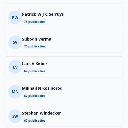
Patrick W J C Serruys
PW
73 publicaties
Subodh Verma
SV
70 publicaties
Lars V Køber
LV
67 publicaties
Mikhail N Kosiborod
MN
67 publicaties
Stephan Windecker
SW
67 publicaties