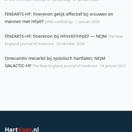
FINEARTS-HF: finerenon gelijk effectief bij vrouwen en
mannen met HFpEF
JAMA cardiology · 1 januari 2025
FINEARTS-HF: finerenon bij HFmrEF/HFpEF — NEJM
The New
England journal of medicine · 24 oktober 2024
Omecamtiv mecarbil bij systolisch hartfalen: NEJM
GALACTIC-HF
The New England journal of medicine · 14 januari 2021
Hart
Vaat
.nl