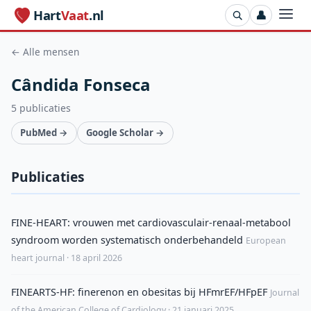
Hart
Vaat
.nl
👤
← Alle mensen
Cândida Fonseca
5 publicaties
PubMed →
Google Scholar →
Publicaties
FINE-HEART: vrouwen met cardiovasculair-renaal-metabool
syndroom worden systematisch onderbehandeld
European
heart journal · 18 april 2026
FINEARTS-HF: finerenon en obesitas bij HFmrEF/HFpEF
Journal
of the American College of Cardiology · 21 januari 2025