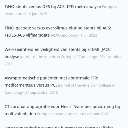
TiNO-stents versus DES bij ACS: IPD meta-analyse
European
heart journal · 9 juni 2025
TiNO-gecoate versus everolimus-eluting stents bij ACS:
TIDES-ACS vijfjaarsdata
JAMA cardiology · 1 juli 2023
Werkzaamheid en veiligheid van stents bij STEMI: JACC
analyse
Journal of the American College of Cardiology · 26 november
2019
Asymptomatische patiënten met abnormale FFR:
medicamenteus versus PCI
Journal of the American College of
Cardiology · 24 september 2019
CT-coronairangiografie voor Heart Team-besluitvorming bij
multivatenlijden
European heart journal · 1 november 2018
Late trombotische events na bioresorbeerbare scaffold: