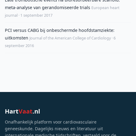
meta-analyse van gerandomiseerde trials
European heart
journal · 1 september 2017
PCI versus CABG bij onbeschermde hoofdstamziekte:
uitkomsten
Journal of the American College of Cardiology · 6
september 2016
Hart
Vaat
.nl
Onafhankelijk platform voor cardiovasculaire
geneeskunde. Dagelijks nieuws en literatuur uit
internationale medische tijdschriften, vertaald voor de