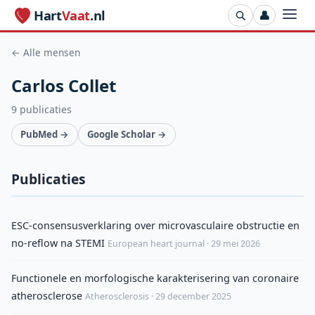
Hart
Vaat
.nl
👤
← Alle mensen
Carlos Collet
9 publicaties
PubMed →
Google Scholar →
Publicaties
ESC-consensusverklaring over microvasculaire obstructie en
no-reflow na STEMI
European heart journal · 29 mei 2026
Functionele en morfologische karakterisering van coronaire
atherosclerose
Atherosclerosis · 29 december 2025