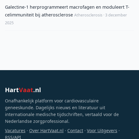
Galectine-1 herprogrammeert macrofagen en moduleert T-
celimmuniteit bij atherosclerose
Atherosclerosis · 3 december
2025
Hart
Vaat
.nl
Onafhankelijk platform voor cardiovasculaire
geneeskunde. Dagelijks nieuws en literatuur uit
internationale medische tijdschriften, vertaald voor de
Nederlandse zorgprofessional.
Vacatures
·
Over HartVaat.nl
·
Contact
·
Voor Uitgevers
·
RSS/API