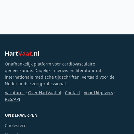
Hart
Vaat
.nl
Onafhankelijk platform voor cardiovasculaire
geneeskunde. Dagelijks nieuws en literatuur uit
internationale medische tijdschriften, vertaald voor de
Nederlandse zorgprofessional.
Vacatures
·
Over HartVaat.nl
·
Contact
·
Voor Uitgevers
·
RSS/API
ONDERWERPEN
Cholesterol