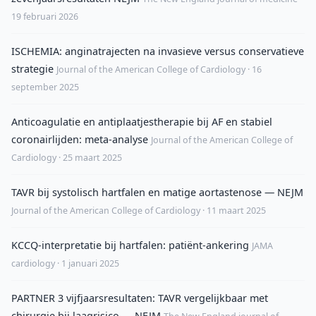
19 februari 2026
ISCHEMIA: anginatrajecten na invasieve versus conservatieve
strategie
Journal of the American College of Cardiology · 16
september 2025
Anticoagulatie en antiplaatjestherapie bij AF en stabiel
coronairlijden: meta-analyse
Journal of the American College of
Cardiology · 25 maart 2025
TAVR bij systolisch hartfalen en matige aortastenose — NEJM
Journal of the American College of Cardiology · 11 maart 2025
KCCQ-interpretatie bij hartfalen: patiënt-ankering
JAMA
cardiology · 1 januari 2025
PARTNER 3 vijfjaarsresultaten: TAVR vergelijkbaar met
chirurgie bij laagrisico — NEJM