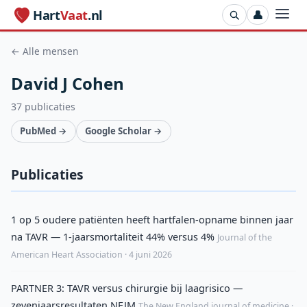
Hart
Vaat
.nl
👤
← Alle mensen
David J Cohen
37 publicaties
PubMed →
Google Scholar →
Publicaties
1 op 5 oudere patiënten heeft hartfalen-opname binnen jaar
na TAVR — 1-jaarsmortaliteit 44% versus 4%
Journal of the
American Heart Association · 4 juni 2026
PARTNER 3: TAVR versus chirurgie bij laagrisico —
zevenjaarsresultaten NEJM
The New England journal of medicine ·