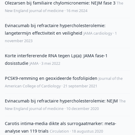
Olezarsen bij familiaire chylomicronemie: NEJM fase 3
The
New England journal of medicine · 16 mei 2024
Evinacumab bij refractaire hypercholesterolemie:
langetermijn effectiviteit en veiligheid
JAMA cardiology · 1
november 2023
Korte interfererende RNA tegen Lp(a): JAMA fase-1
dosisstudie
JAMA · 3 mei 2022
PCSK9-remming en geoxideerde fosfolipiden
Journal of the
American College of Cardiology · 21 september 2021
Evinacumab bij refractaire hypercholesterolemie: NEJM
The
New England journal of medicine · 10 december 2020
Carotis intima-media dikte als surrogaatmarker: meta-
analyse van 119 trials
Circulation · 18 augustus 2020