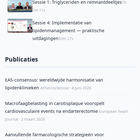
Sessie 1: Triglyceriden en remnantdeeltjes
1h
1m 11s
Sessie 4: Implementatie van
lipidenmanagement — praktische
uitdagingen
50m 27s
Publicaties
EAS-consensus: wereldwijde harmonisatie van
lipidenklinieken
Atherosclerosis · 4 juni 2026
Macrofaagbelasting in carotisplaque voorspelt
cardiovasculaire events na endarterectomie
European heart
journal · 2 maart 2026
Aanvullende farmacologische strategieën voor