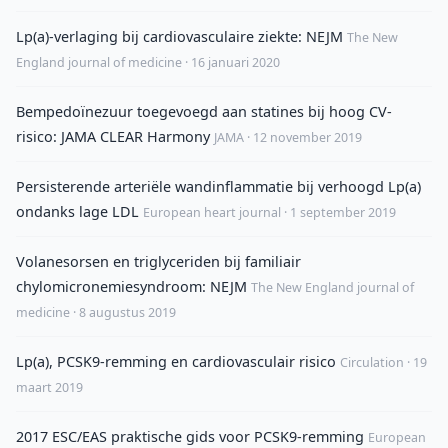
Lp(a)-verlaging bij cardiovasculaire ziekte: NEJM
The New
England journal of medicine · 16 januari 2020
Bempedoïnezuur toegevoegd aan statines bij hoog CV-
risico: JAMA CLEAR Harmony
JAMA · 12 november 2019
Persisterende arteriële wandinflammatie bij verhoogd Lp(a)
ondanks lage LDL
European heart journal · 1 september 2019
Volanesorsen en triglyceriden bij familiair
chylomicronemiesyndroom: NEJM
The New England journal of
medicine · 8 augustus 2019
Lp(a), PCSK9-remming en cardiovasculair risico
Circulation · 19
maart 2019
2017 ESC/EAS praktische gids voor PCSK9-remming
European