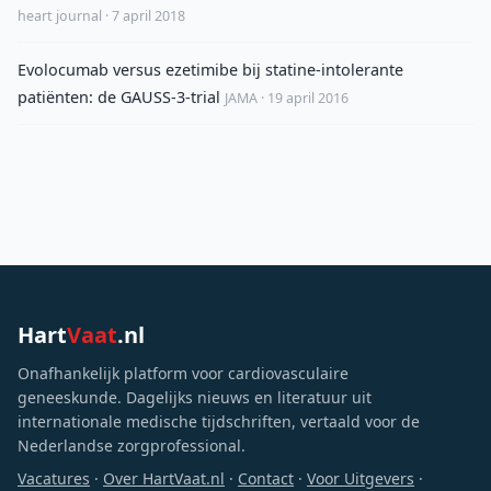
heart journal · 7 april 2018
Evolocumab versus ezetimibe bij statine-intolerante
patiënten: de GAUSS-3-trial
JAMA · 19 april 2016
Hart
Vaat
.nl
Onafhankelijk platform voor cardiovasculaire
geneeskunde. Dagelijks nieuws en literatuur uit
internationale medische tijdschriften, vertaald voor de
Nederlandse zorgprofessional.
Vacatures
·
Over HartVaat.nl
·
Contact
·
Voor Uitgevers
·