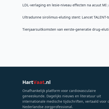
LDL-verlaging en lesie-niveau effecten na acuut MI
Ultradunne sirolimus-eluting stent: Lancet TALENT-tr
Tienjaarsuitkomsten van eerste-generatie drug-eluti
Hart
Vaat
.nl
Onafhankelijk platform voor cardiovasculaire
geneeskunde. Dagelijks nieuws en literatuur uit
internationale medische tijdschriften, vertaald voor 
Nederlandse zorgprofessional.