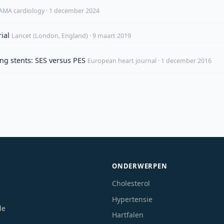
JAMA cardiology · 1 december 2024
ial
Lancet (London, England) · 9 maart 2019
ng stents: SES versus PES
European heart journal · 1 december 2016
ONDERWERPEN
Cholesterol
Hypertensie
de
Hartfalen