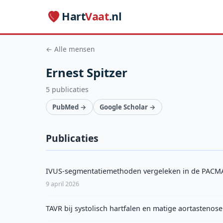
Hart
Vaat
.nl
← Alle mensen
Ernest Spitzer
5 publicaties
PubMed →
Google Scholar →
Publicaties
IVUS-segmentatiemethoden vergeleken in de PACMA
9 april 2026
TAVR bij systolisch hartfalen en matige aortasteno