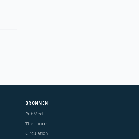
BRONNEN
PubMed
The Lancet
Circulation