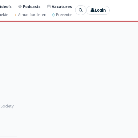
ideo’s
Podcasts
Vacatures
👤
Login
iekte
Atriumfibrilleren
Preventie
 Society ·