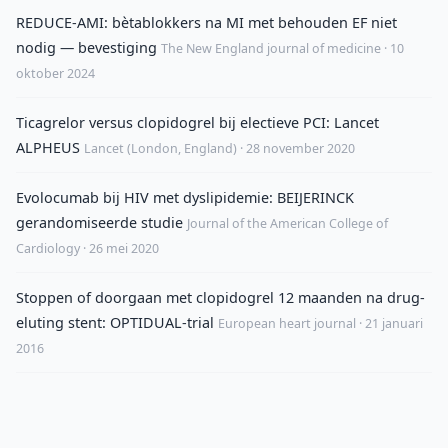
REDUCE-AMI: bètablokkers na MI met behouden EF niet
nodig — bevestiging
The New England journal of medicine · 10
oktober 2024
Ticagrelor versus clopidogrel bij electieve PCI: Lancet
ALPHEUS
Lancet (London, England) · 28 november 2020
Evolocumab bij HIV met dyslipidemie: BEIJERINCK
gerandomiseerde studie
Journal of the American College of
Cardiology · 26 mei 2020
Stoppen of doorgaan met clopidogrel 12 maanden na drug-
eluting stent: OPTIDUAL-trial
European heart journal · 21 januari
2016