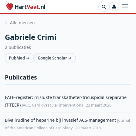
Hart
Vaat
.nl
👤
← Alle mensen
Gabriele Crimi
2 publicaties
PubMed →
Google Scholar →
Publicaties
FATE-register: mislukte transkatheter-tricuspidalisreparatie
(T-TEER)
JACC. Cardiovascular interventions · 23 maart 2026
Bivalirudine of heparine bij invasief ACS-management
Journal
of the American College of Cardiology · 20 maart 2018