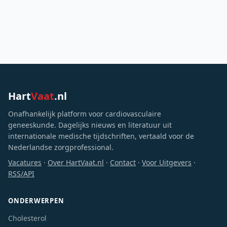
Hart
Vaat
.nl
Onafhankelijk platform voor cardiovasculaire
geneeskunde. Dagelijks nieuws en literatuur uit
internationale medische tijdschriften, vertaald voor de
Nederlandse zorgprofessional.
Vacatures
·
Over HartVaat.nl
·
Contact
·
Voor Uitgevers
·
RSS/API
ONDERWERPEN
Cholesterol