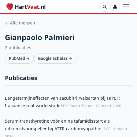
Hart
Vaat
.nl
👤
← Alle mensen
Gianpaolo Palmieri
2 publicaties
PubMed →
Google Scholar →
Publicaties
Langetermijneffecten van sacubitril/valsartan bij HFrEF:
Italiaanse real-world studie
ESC heart failure · 17 maart 2026
Serum-transthyretine vóór en na tafamidisstart als
uitkomstvoorspeller bij ATTR-cardiomyopathie
JACC · 1 maart
2026