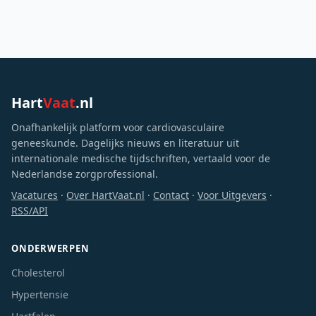
Hart
Vaat
.nl
Onafhankelijk platform voor cardiovasculaire
geneeskunde. Dagelijks nieuws en literatuur uit
internationale medische tijdschriften, vertaald voor de
Nederlandse zorgprofessional.
Vacatures
·
Over HartVaat.nl
·
Contact
·
Voor Uitgevers
·
RSS/API
ONDERWERPEN
Cholesterol
Hypertensie