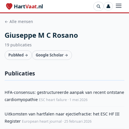
Hart
Vaat
.nl
👤
← Alle mensen
Giuseppe M C Rosano
19 publicaties
PubMed →
Google Scholar →
Publicaties
HFA-consensus: gestructureerde aanpak van recent ontstane
cardiomyopathie
ESC heart failure · 1 mei 2026
Uitkomsten van hartfalen naar ejectiefractie: het ESC HF III
Register
European heart journal · 25 februari 2026