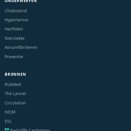
ONDERWERPEN
Cholesterol
Hypertensie
Hartfalen
Nierziekte
Atriumfibrilleren
Preventie
BRONNEN
PubMed
The Lancet
Circulation
NEJM
ESC
Radcliffe Cardiology