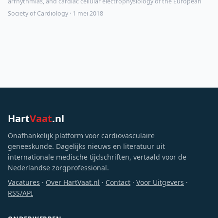
arrhythmias, and cardiac cellular electrophysiology of the European
Society of Cardiology · 1 mei 2018
Hart
Vaat
.nl
Onafhankelijk platform voor cardiovasculaire
geneeskunde. Dagelijks nieuws en literatuur uit
internationale medische tijdschriften, vertaald voor de
Nederlandse zorgprofessional.
Vacatures
·
Over HartVaat.nl
·
Contact
·
Voor Uitgevers
·
RSS/API