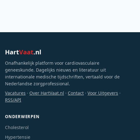
Hart
Vaat
.nl
Onafhankelijk platform voor cardiovasculaire
geneeskunde. Dagelijks nieuws en literatuur uit
internationale medische tijdschriften, vertaald voor de
Nederlandse zorgprofessional.
Vacatures
·
Over HartVaat.nl
·
Contact
·
Voor Uitgevers
·
RSS/API
ONDERWERPEN
Cholesterol
Hypertensie