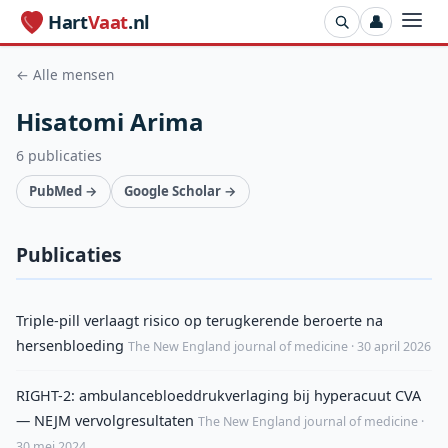
Hart
Vaat
.nl
👤
← Alle mensen
Hisatomi Arima
6 publicaties
PubMed →
Google Scholar →
Publicaties
Triple-pill verlaagt risico op terugkerende beroerte na
hersenbloeding
The New England journal of medicine · 30 april 2026
RIGHT-2: ambulancebloeddrukverlaging bij hyperacuut CVA
— NEJM vervolgresultaten
The New England journal of medicine ·
30 mei 2024