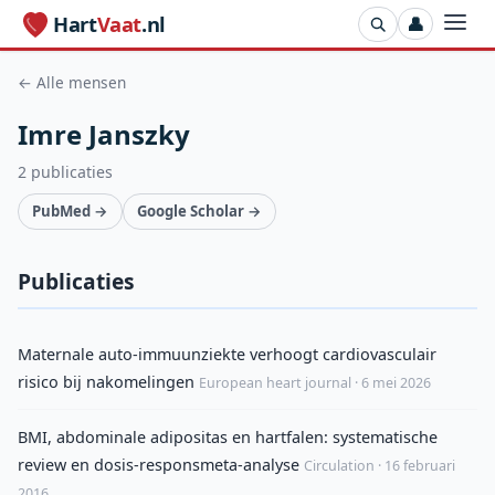
Hart
Vaat
.nl
👤
← Alle mensen
Imre Janszky
2 publicaties
PubMed →
Google Scholar →
Publicaties
Maternale auto-immuunziekte verhoogt cardiovasculair
risico bij nakomelingen
European heart journal · 6 mei 2026
BMI, abdominale adipositas en hartfalen: systematische
review en dosis-responsmeta-analyse
Circulation · 16 februari
2016