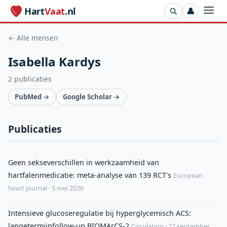
Hart
Vaat
.nl
👤
← Alle mensen
Isabella Kardys
2 publicaties
PubMed →
Google Scholar →
Publicaties
Geen sekseverschillen in werkzaamheid van
hartfalenmedicatie: meta-analyse van 139 RCT's
European
heart journal · 5 mei 2026
Intensieve glucoseregulatie bij hyperglycemisch ACS:
langetermijnfollow-up BIOMArCS-2
Circulation · 27 september