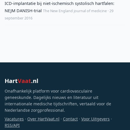
ICD-implantatie bij niet-ischemisch systolisch hartfalen:
NEJM DANISH-trial
The New England journal of medicine · 29
september 2016
Hart
Vaat
.nl
Onafhankelijk platform voor cardiovasculaire
geneeskunde. Dagelijks nieuws en literatuur uit
internationale medische tijdschriften, vertaald voor de
Nederlandse zorgprofessional.
Vacatures
·
Over HartVaat.nl
·
Contact
·
Voor Uitgevers
·
RSS/API