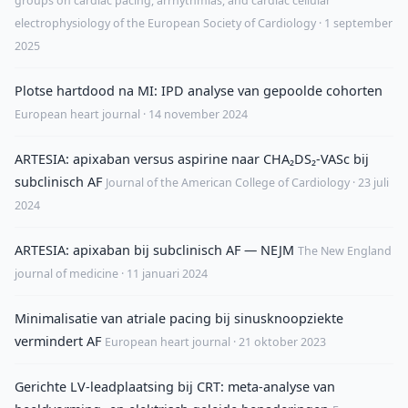
groups on cardiac pacing, arrhythmias, and cardiac cellular
electrophysiology of the European Society of Cardiology · 1 september
2025
Plotse hartdood na MI: IPD analyse van gepoolde cohorten
European heart journal · 14 november 2024
ARTESIA: apixaban versus aspirine naar CHA₂DS₂-VASc bij
subclinisch AF
Journal of the American College of Cardiology · 23 juli
2024
ARTESIA: apixaban bij subclinisch AF — NEJM
The New England
journal of medicine · 11 januari 2024
Minimalisatie van atriale pacing bij sinusknoopziekte
vermindert AF
European heart journal · 21 oktober 2023
Gerichte LV-leadplaatsing bij CRT: meta-analyse van