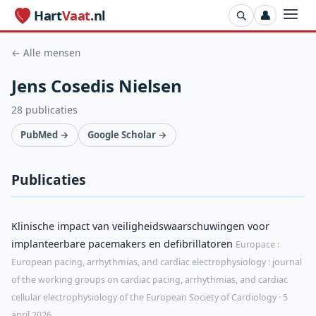
Hart
Vaat
.nl
👤
← Alle mensen
Jens Cosedis Nielsen
28 publicaties
PubMed →
Google Scholar →
Publicaties
Klinische impact van veiligheidswaarschuwingen voor
implanteerbare pacemakers en defibrillatoren
Europace :
European pacing, arrhythmias, and cardiac electrophysiology : journal
of the working groups on cardiac pacing, arrhythmias, and cardiac
cellular electrophysiology of the European Society of Cardiology · 5
april 2026