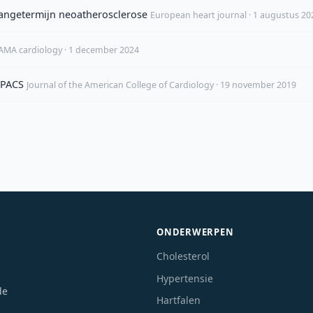
angetermijn neoatherosclerose
European heart journal · 1 augustus 20
JAMA cardiology · 1 december 2024
OPACS
Journal of the American College of Cardiology · 19 november 2019
ONDERWERPEN
Cholesterol
Hypertensie
de
Hartfalen