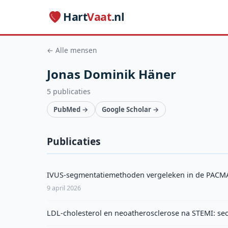
Hart
Vaat
.nl
← Alle mensen
Jonas Dominik Häner
5 publicaties
PubMed →
Google Scholar →
Publicaties
IVUS-segmentatiemethoden vergeleken in de PACMA
9 april 2026
LDL-cholesterol en neoatherosclerose na STEMI: se