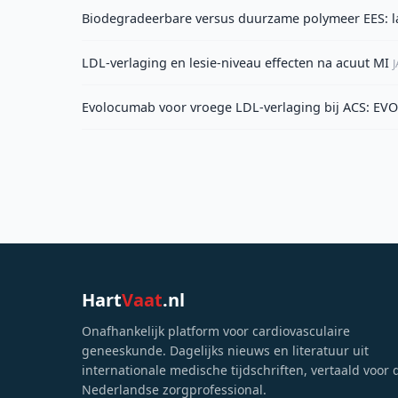
Biodegradeerbare versus duurzame polymeer EES: l
LDL-verlaging en lesie-niveau effecten na acuut MI
Evolocumab voor vroege LDL-verlaging bij ACS: EV
Hart
Vaat
.nl
Onafhankelijk platform voor cardiovasculaire
geneeskunde. Dagelijks nieuws en literatuur uit
internationale medische tijdschriften, vertaald voor 
Nederlandse zorgprofessional.