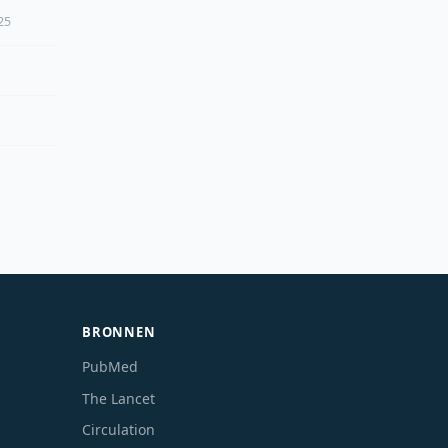
25
BRONNEN
PubMed
The Lancet
Circulation