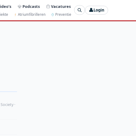
ideo’s
Podcasts
Vacatures
👤
Login
iekte
Atriumfibrilleren
Preventie
 Society ·