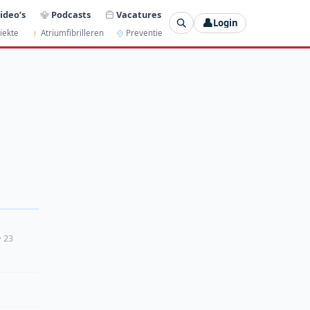
ideo’s
Podcasts
Vacatures
👤
Login
iekte
Atriumfibrilleren
Preventie
· 23