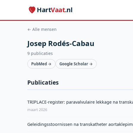
Hart
Vaat
.nl
← Alle mensen
Josep Rodés-Cabau
9 publicaties
PubMed →
Google Scholar →
Publicaties
TRIPLACE-register: paravalvulaire lekkage na transk
maart 2026
Geleidingsstoornissen na transkatheter aortaklepim