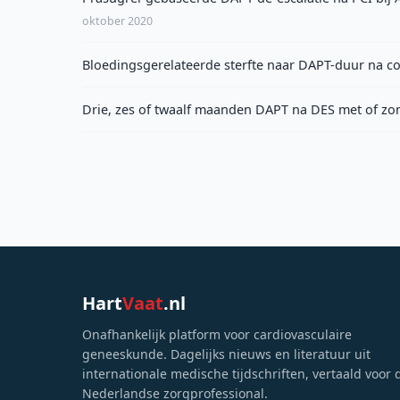
oktober 2020
Bloedingsgerelateerde sterfte naar DAPT-duur na co
Drie, zes of twaalf maanden DAPT na DES met of zo
Hart
Vaat
.nl
Onafhankelijk platform voor cardiovasculaire
geneeskunde. Dagelijks nieuws en literatuur uit
internationale medische tijdschriften, vertaald voor 
Nederlandse zorgprofessional.