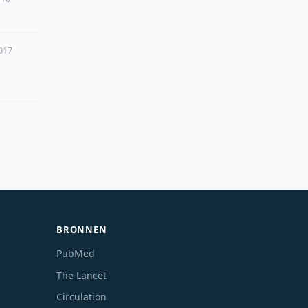
2017
BRONNEN
PubMed
The Lancet
Circulation