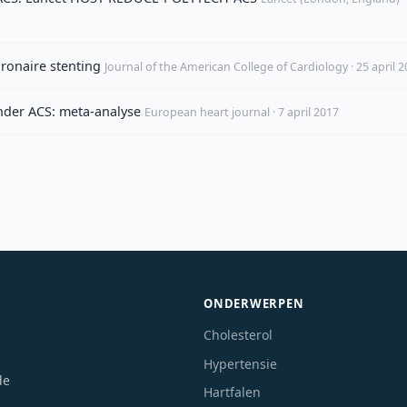
ronaire stenting
Journal of the American College of Cardiology · 25 april 
nder ACS: meta-analyse
European heart journal · 7 april 2017
ONDERWERPEN
Cholesterol
Hypertensie
de
Hartfalen