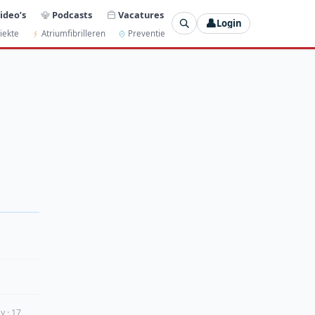
ideo’s
Podcasts
Vacatures
👤
Login
iekte
Atriumfibrilleren
Preventie
y · 17