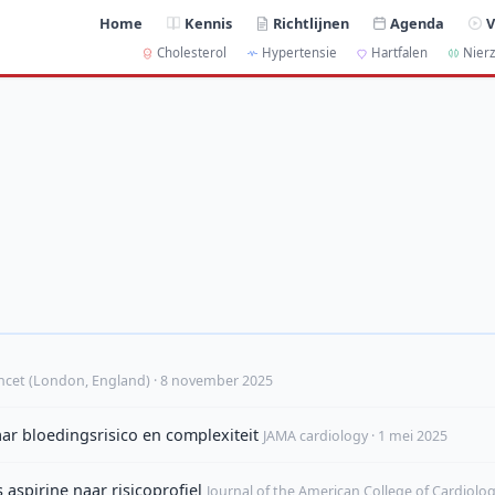
Home
Kennis
Richtlijnen
Agenda
V
Cholesterol
Hypertensie
Hartfalen
Nierz
ncet (London, England) · 8 november 2025
aar bloedingsrisico en complexiteit
JAMA cardiology · 1 mei 2025
aspirine naar risicoprofiel
Journal of the American College of Cardiolog