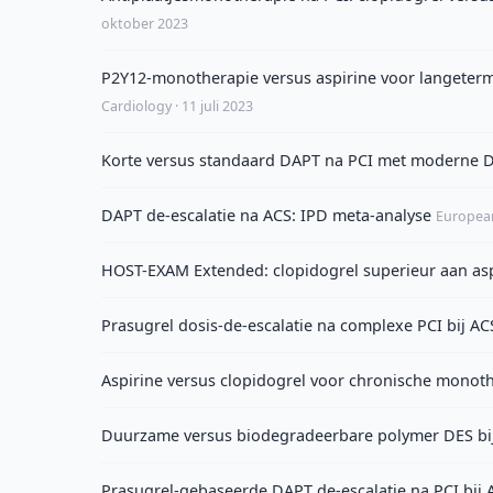
oktober 2023
P2Y12-monotherapie versus aspirine voor langeterm
Cardiology · 11 juli 2023
Korte versus standaard DAPT na PCI met moderne D
DAPT de-escalatie na ACS: IPD meta-analyse
European
HOST-EXAM Extended: clopidogrel superieur aan asp
Prasugrel dosis-de-escalatie na complexe PCI bij A
Aspirine versus clopidogrel voor chronische monot
Duurzame versus biodegradeerbare polymer DES bij
Prasugrel-gebaseerde DAPT de-escalatie na PCI b