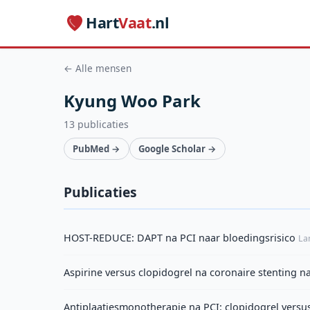
Hart
Vaat
.nl
← Alle mensen
Kyung Woo Park
13 publicaties
PubMed →
Google Scholar →
Publicaties
HOST-REDUCE: DAPT na PCI naar bloedingsrisico
La
Aspirine versus clopidogrel na coronaire stenting n
Antiplaatjesmonotherapie na PCI: clopidogrel versus 