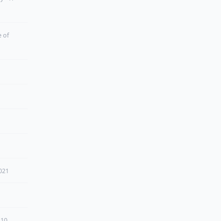
e of
2021
 10